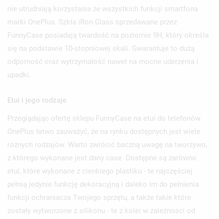
nie utrudniają korzystania ze wszystkich funkcji smartfona
marki OnePlus. Szkła iRon Glass sprzedawane przez
FunnyCase posiadają twardość na poziomie 9H, który określa
się na podstawie 10-stopniowej skali. Gwarantuje to dużą
odporność oraz wytrzymałość nawet na mocne uderzenia i
upadki.
Etui i jego rodzaje
Przeglądając ofertę sklepu FunnyCase na etui do telefonów
OnePlus łatwo zauważyć, że na rynku dostępnych jest wiele
różnych rodzajów. Warto zwrócić baczną uwagę na tworzywo,
z którego wykonane jest dany case. Dostępne są zarówno
etui, które wykonane z cienkiego plastiku - te najczęściej
pełnią jedynie funkcję dekoracyjną i daleko im do pełnienia
funkcji ochraniacza Twojego sprzętu, a także takie które
zostały wytworzone z silikonu - te z kolei w zależności od