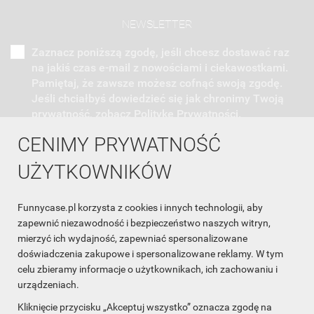
NEWSLETTER
Zaznacz poniższą zgodę, jeśli chcesz dostawać raz
na jakiś czas e-mail z nowościami i ciekawostkami.
Pamiętaj, że zawsze możesz cofnąć swoją zgodę.
Jeśli chciałbyś dowiedzieć się jak chronimy Twoją
prywatność, zobacz Politykę Prywatności.
CENIMY PRYWATNOŚĆ
UŻYTKOWNIKÓW
Funnycase.pl korzysta z cookies i innych technologii, aby
INFORMACJA O SKLEPIE

zapewnić niezawodność i bezpieczeństwo naszych witryn,
mierzyć ich wydajność, zapewniać spersonalizowane
INFORMACJE

doświadczenia zakupowe i spersonalizowane reklamy. W tym
celu zbieramy informacje o użytkownikach, ich zachowaniu i
OBSŁUGA KLIENTA

urządzeniach.
WSPÓŁPRACA

Kliknięcie przycisku „Akceptuj wszystko” oznacza zgodę na