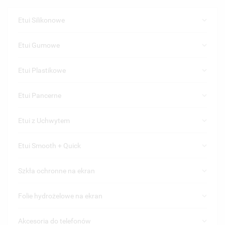
keyboard_arrow_down
Etui Silikonowe
keyboard_arrow_down
Etui Gumowe
keyboard_arrow_down
Etui Plastikowe
keyboard_arrow_down
Etui Pancerne
keyboard_arrow_down
Etui z Uchwytem
keyboard_arrow_down
Etui Smooth + Quick
keyboard_arrow_down
Szkła ochronne na ekran
keyboard_arrow_down
Folie hydrożelowe na ekran
keyboard_arrow_down
Akcesoria do telefonów