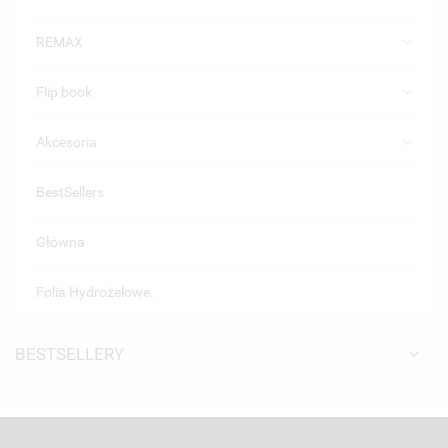
keyboard_arrow_down
REMAX
keyboard_arrow_down
Flip book
keyboard_arrow_down
Akcesoria
BestSellers
Główna
Folia Hydrożelowe.
BESTSELLERY