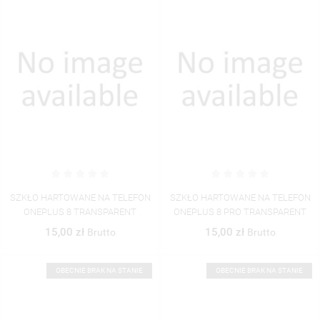
UTWÓRZ LISTĘ ŻYCZEŃ
SZKŁO HARTOWANE NA TELEFON
SZKŁO HARTOWANE NA TELEFON
ZALOGUJ SIĘ
((MODALTITLE))
ONEPLUS 8 TRANSPARENT
ONEPLUS 8 PRO TRANSPARENT
15,00 zł
15,00 zł
Brutto
Brutto
NAZWA LISTY ŻYCZEŃ
MUSISZ BYĆ ZALOGOWANY BY ZAPISAĆ PRODUKTY NA
((CONFIRMMESSAGE))
MOJE LISTY ŻYCZEŃ
SWOJEJ LIŚCIE ŻYCZEŃ.
OBECNIE BRAK NA STANIE
OBECNIE BRAK NA STANIE
UTWÓRZ NOWĄ LISTĘ
add_circle_outline
((CANCELTEXT))
((MODALDELETETEXT))
ANULUJ
ZALOGUJ SIĘ
ANULUJ
UTWÓRZ LISTĘ ŻYCZEŃ