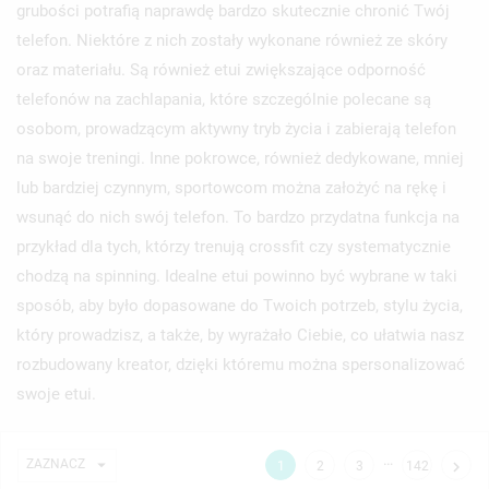
grubości potrafią naprawdę bardzo skutecznie chronić Twój
telefon. Niektóre z nich zostały wykonane również ze skóry
oraz materiału. Są również etui zwiększające odporność
telefonów na zachlapania, które szczególnie polecane są
osobom, prowadzącym aktywny tryb życia i zabierają telefon
na swoje treningi. Inne pokrowce, również dedykowane, mniej
lub bardziej czynnym, sportowcom można założyć na rękę i
wsunąć do nich swój telefon. To bardzo przydatna funkcja na
przykład dla tych, którzy trenują crossfit czy systematycznie
chodzą na spinning. Idealne etui powinno być wybrane w taki
sposób, aby było dopasowane do Twoich potrzeb, stylu życia,
który prowadzisz, a także, by wyrażało Ciebie, co ułatwia nasz
rozbudowany kreator, dzięki któremu można spersonalizować
swoje etui.
…

ZAZNACZ

1
2
3
142