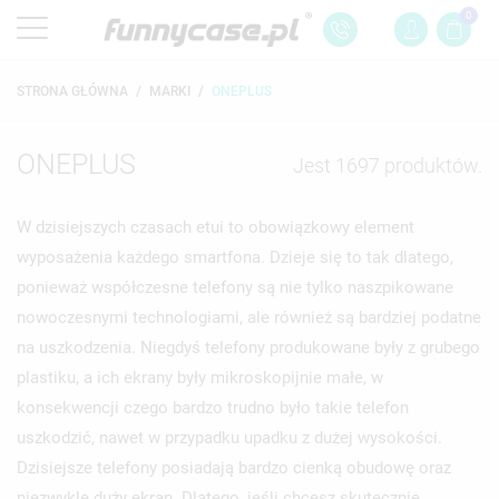
0
STRONA GŁÓWNA
MARKI
ONEPLUS
ONEPLUS
Jest 1697 produktów.
W dzisiejszych czasach etui to obowiązkowy element
wyposażenia każdego smartfona. Dzieje się to tak dlatego,
ponieważ współczesne telefony są nie tylko naszpikowane
nowoczesnymi technologiami, ale również są bardziej podatne
na uszkodzenia. Niegdyś telefony produkowane były z grubego
plastiku, a ich ekrany były mikroskopijnie małe, w
konsekwencji czego bardzo trudno było takie telefon
uszkodzić, nawet w przypadku upadku z dużej wysokości.
Dzisiejsze telefony posiadają bardzo cienką obudowę oraz
niezwykle duży ekran. Dlatego, jeśli chcesz skutecznie