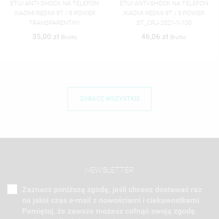
ETUI ANTI-SHOCK NA TELEFON
ETUI ANTI-SHOCK NA TELEFON
XIAOMI REDMI 9T / 9 POWER
XIAOMI REDMI 9T / 9 POWER
ST_CRJ-2021-1-100
ST_CRJ-2021-1-101
46,06 zł
46,06 zł
Brutto
Brutto
ZOBACZ WSZYSTKIE
NEWSLETTER
Zaznacz poniższą zgodę, jeśli chcesz dostawać raz
na jakiś czas e-mail z nowościami i ciekawostkami.
Pamiętaj, że zawsze możesz cofnąć swoją zgodę.