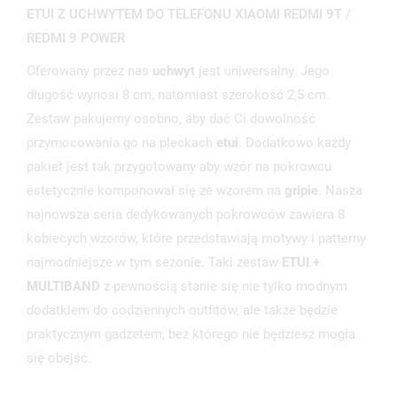
ETUI Z UCHWYTEM DO TELEFONU XIAOMI REDMI 9T /
REDMI 9 POWER
Oferowany przez nas
uchwyt
jest uniwersalny. Jego
długość wynosi 8 cm, natomiast szerokość 2,5 cm.
Zestaw pakujemy osobno, aby dać Ci dowolność
przymocowania go na pleckach
etui
. Dodatkowo każdy
pakiet jest tak przygotowany aby wzór na pokrowcu
estetycznie komponował się ze wzorem na
gripie
. Nasza
najnowsza seria dedykowanych pokrowców zawiera 8
kobiecych wzorów, które przedstawiają motywy i patterny
najmodniejsze w tym sezonie. Taki zestaw
ETUI +
MULTIBAND
z pewnością stanie się nie tylko modnym
dodatkiem do codziennych outfitów, ale także będzie
praktycznym gadżetem, bez którego nie będziesz mogła
się obejść.