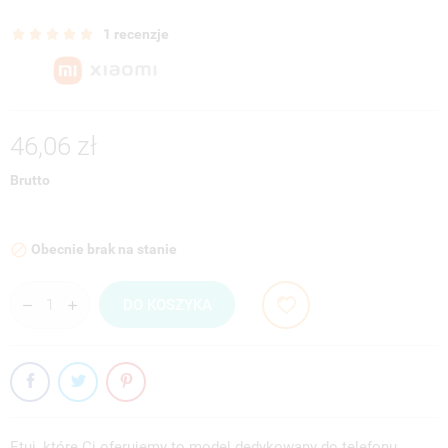
1 recenzje
46,06 zł
Brutto
Obecnie brak na stanie

DO KOSZYKA
Etui, które Ci oferujemy to model dedykowany do telefonu