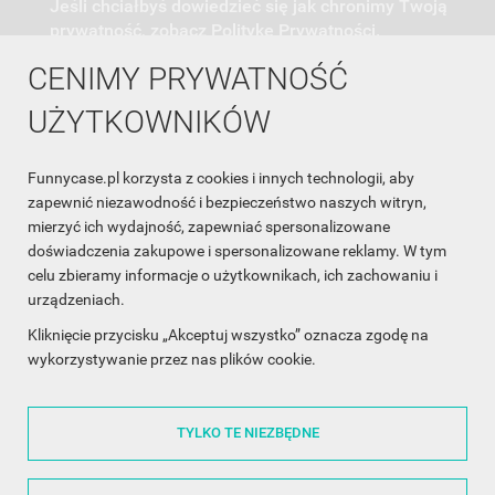
Jeśli chciałbyś dowiedzieć się jak chronimy Twoją
prywatność, zobacz Politykę Prywatności.
CENIMY PRYWATNOŚĆ
UŻYTKOWNIKÓW
Funnycase.pl korzysta z cookies i innych technologii, aby
INFORMACJA O SKLEPIE

zapewnić niezawodność i bezpieczeństwo naszych witryn,
mierzyć ich wydajność, zapewniać spersonalizowane
INFORMACJE

doświadczenia zakupowe i spersonalizowane reklamy. W tym
celu zbieramy informacje o użytkownikach, ich zachowaniu i
OBSŁUGA KLIENTA

urządzeniach.
WSPÓŁPRACA

Kliknięcie przycisku „Akceptuj wszystko” oznacza zgodę na
wykorzystywanie przez nas plików cookie.
ŚLEDŹ NAS NA FACEBOOKU

TYLKO TE NIEZBĘDNE
Made with
❤
in Poland