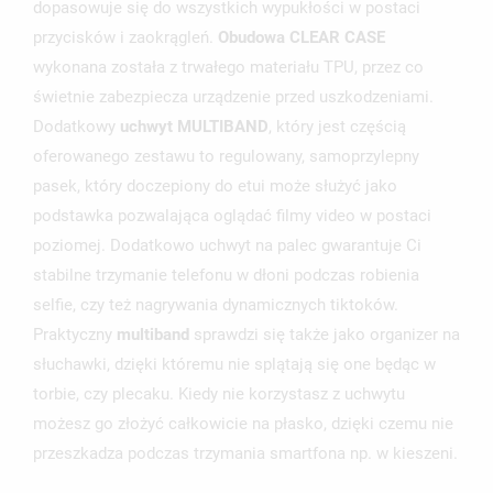
dopasowuje się do wszystkich wypukłości w postaci
przycisków i zaokrągleń.
Obudowa CLEAR CASE
wykonana została z trwałego materiału TPU, przez co
świetnie zabezpiecza urządzenie przed uszkodzeniami.
Dodatkowy
uchwyt MULTIBAND
, który jest częścią
oferowanego zestawu to regulowany, samoprzylepny
pasek, który doczepiony do etui może służyć jako
podstawka pozwalająca oglądać filmy video w postaci
UTWÓRZ LISTĘ ŻYCZEŃ
ZALOGUJ SIĘ
poziomej. Dodatkowo uchwyt na palec gwarantuje Ci
stabilne trzymanie telefonu w dłoni podczas robienia
NAZWA LISTY ŻYCZEŃ
MUSISZ BYĆ ZALOGOWANY BY ZAPISAĆ PRODUKTY NA
selfie, czy też nagrywania dynamicznych tiktoków.
MOJE LISTY ŻYCZEŃ
SWOJEJ LIŚCIE ŻYCZEŃ.
Praktyczny
multiband
sprawdzi się także jako organizer na
UTWÓRZ NOWĄ LISTĘ
add_circle_outline
słuchawki, dzięki któremu nie splątają się one będąc w
torbie, czy plecaku. Kiedy nie korzystasz z uchwytu
ANULUJ
ZALOGUJ SIĘ
ANULUJ
UTWÓRZ LISTĘ ŻYCZEŃ
możesz go złożyć całkowicie na płasko, dzięki czemu nie
przeszkadza podczas trzymania smartfona np. w kieszeni.