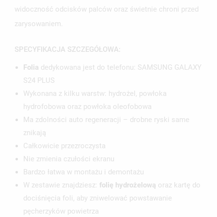
widoczność odcisków palców oraz świetnie chroni przed
zarysowaniem.
SPECYFIKACJA SZCZEGÓŁOWA:
Folia
dedykowana jest do telefonu: SAMSUNG GALAXY
S24 PLUS
Wykonana z kilku warstw: hydrożel, powłoka
hydrofobowa oraz powłoka oleofobowa
Ma zdolności auto regeneracji – drobne ryski same
znikają
Całkowicie przezroczysta
Nie zmienia czułości ekranu
Bardzo łatwa w montażu i demontażu
W zestawie znajdziesz:
folię hydrożelową
oraz kartę do
dociśnięcia foli, aby zniwelować powstawanie
pęcherzyków powietrza