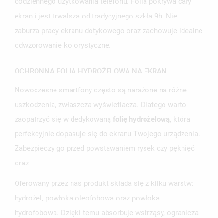
codziennego użytkowania telefonu. Folia pokrywa cały
ekran i jest trwalsza od tradycyjnego szkła 9h. Nie
zaburza pracy ekranu dotykowego oraz zachowuje idealne
odwzorowanie kolorystyczne.
OCHRONNA FOLIA HYDROŻELOWA NA EKRAN
Nowoczesne smartfony często są narażone na różne
uszkodzenia, zwłaszcza wyświetlacza. Dlatego warto
UTWÓRZ LISTĘ ŻYCZEŃ
zaopatrzyć się w dedykowaną
folię hydrożelową
, która
ZALOGUJ SIĘ
perfekcyjnie dopasuje się do ekranu Twojego urządzenia.
NAZWA LISTY ŻYCZEŃ
MUSISZ BYĆ ZALOGOWANY BY ZAPISAĆ PRODUKTY NA
Zabezpieczy go przed powstawaniem rysek czy pęknięć
MOJE LISTY ŻYCZEŃ
SWOJEJ LIŚCIE ŻYCZEŃ.
oraz
UTWÓRZ NOWĄ LISTĘ
add_circle_outline
Oferowany przez nas produkt składa się z kilku warstw:
ANULUJ
ZALOGUJ SIĘ
ANULUJ
UTWÓRZ LISTĘ ŻYCZEŃ
hydrożel, powłoka oleofobowa oraz powłoka
hydrofobowa. Dzięki temu absorbuje wstrząsy, ogranicza