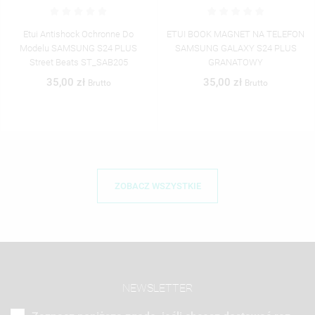
ETUI BOOK MAGNET NA TELEFON
Etui Black Case Glass Do
SAMSUNG GALAXY S24 PLUS
SAMSUNG GALAXY S24 PLUS
GRANATOWY
Kosmiczne Modern ST_IMK102
Lagoon
35,00 zł
Brutto
40,00 zł
Brutto
ZOBACZ WSZYSTKIE
NEWSLETTER