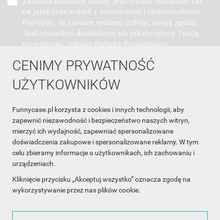
Zaznacz poniższą zgodę, jeśli chcesz dostawać raz
na jakiś czas e-mail z nowościami i ciekawostkami.
Pamiętaj, że zawsze możesz cofnąć swoją zgodę.
Jeśli chciałbyś dowiedzieć się jak chronimy Twoją
prywatność, zobacz Politykę Prywatności.
CENIMY PRYWATNOŚĆ
UŻYTKOWNIKÓW
Funnycase.pl korzysta z cookies i innych technologii, aby
INFORMACJA O SKLEPIE

zapewnić niezawodność i bezpieczeństwo naszych witryn,
mierzyć ich wydajność, zapewniać spersonalizowane
INFORMACJE

doświadczenia zakupowe i spersonalizowane reklamy. W tym
celu zbieramy informacje o użytkownikach, ich zachowaniu i
OBSŁUGA KLIENTA

urządzeniach.
WSPÓŁPRACA

Kliknięcie przycisku „Akceptuj wszystko” oznacza zgodę na
wykorzystywanie przez nas plików cookie.
ŚLEDŹ NAS NA FACEBOOKU
