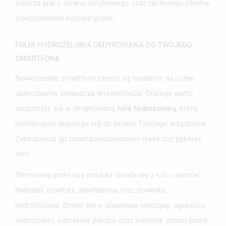
zaburza pracy ekranu dotykowego oraz zachowuje idealne
odwzorowanie kolorystyczne.
FOLIA HYDROŻELOWA DEDYKOWANA DO TWOJEGO
SMARTFONA
Nowoczesne smartfony często są narażone na różne
uszkodzenia, zwłaszcza wyświetlacza. Dlatego warto
UTWÓRZ LISTĘ ŻYCZEŃ
ZALOGUJ SIĘ
zaopatrzyć się w dedykowaną
folię hydrożelową
, która
perfekcyjnie dopasuje się do ekranu Twojego urządzenia.
NAZWA LISTY ŻYCZEŃ
MUSISZ BYĆ ZALOGOWANY BY ZAPISAĆ PRODUKTY NA
MOJE LISTY ŻYCZEŃ
Zabezpieczy go przed powstawaniem rysek czy pęknięć
SWOJEJ LIŚCIE ŻYCZEŃ.
oraz
UTWÓRZ NOWĄ LISTĘ
add_circle_outline
Oferowany przez nas produkt składa się z kilku warstw:
ANULUJ
ZALOGUJ SIĘ
ANULUJ
UTWÓRZ LISTĘ ŻYCZEŃ
hydrożel, powłoka oleofobowa oraz powłoka
hydrofobowa. Dzięki temu absorbuje wstrząsy, ogranicza
widoczność odcisków palców oraz świetnie chroni przed