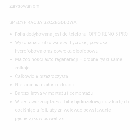
zarysowaniem.
SPECYFIKACJA SZCZEGÓŁOWA:
Folia
dedykowana jest do telefonu: OPPO RENO 5 PRO
Wykonana z kilku warstw: hydrożel, powłoka
hydrofobowa oraz powłoka oleofobowa
Ma zdolności auto regeneracji – drobne ryski same
znikają
Całkowicie przezroczysta
Nie zmienia czułości ekranu
Bardzo łatwa w montażu i demontażu
W zestawie znajdziesz:
folię hydrożelową
oraz kartę do
dociśnięcia foli, aby zniwelować powstawanie
pęcherzyków powietrza