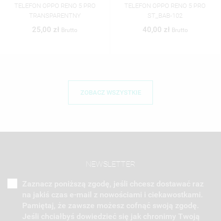
TELEFON OPPO RENO 5 PRO
TELEFON OPPO RENO 5 PRO
ST_BAB-102
ST_BAB-104
40,00 zł
40,00 zł
Brutto
Brutto
ZOBACZ WSZYSTKIE
NEWSLETTER
Zaznacz poniższą zgodę, jeśli chcesz dostawać raz
na jakiś czas e-mail z nowościami i ciekawostkami.
Pamiętaj, że zawsze możesz cofnąć swoją zgodę.
Jeśli chciałbyś dowiedzieć się jak chronimy Twoją