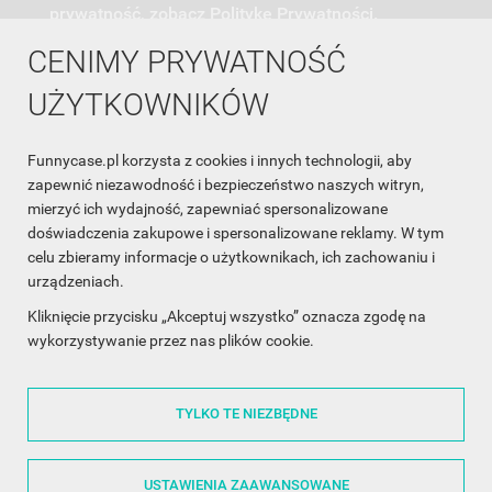
prywatność, zobacz Politykę Prywatności.
CENIMY PRYWATNOŚĆ
UŻYTKOWNIKÓW
Funnycase.pl korzysta z cookies i innych technologii, aby
INFORMACJA O SKLEPIE

zapewnić niezawodność i bezpieczeństwo naszych witryn,
mierzyć ich wydajność, zapewniać spersonalizowane
INFORMACJE

doświadczenia zakupowe i spersonalizowane reklamy. W tym
celu zbieramy informacje o użytkownikach, ich zachowaniu i
OBSŁUGA KLIENTA

urządzeniach.
WSPÓŁPRACA

Kliknięcie przycisku „Akceptuj wszystko” oznacza zgodę na
wykorzystywanie przez nas plików cookie.
ŚLEDŹ NAS NA FACEBOOKU

TYLKO TE NIEZBĘDNE
Made with
❤
in Poland
USTAWIENIA ZAAWANSOWANE