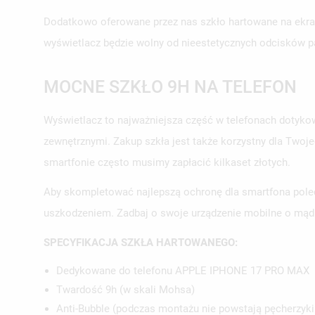
Dodatkowo oferowane przez nas szkło hartowane na ekran
wyświetlacz będzie wolny od nieestetycznych odcisków p
MOCNE SZKŁO 9H NA TELEFON
Wyświetlacz to najważniejsza część w telefonach dotykow
zewnętrznymi. Zakup szkła jest także korzystny dla Twoj
smartfonie często musimy zapłacić kilkaset złotych.
Aby skompletować najlepszą ochronę dla smartfona polec
uszkodzeniem. Zadbaj o swoje urządzenie mobilne o mąd
SPECYFIKACJA SZKŁA HARTOWANEGO:
Dedykowane do telefonu APPLE IPHONE 17 PRO MAX
Twardość 9h (w skali Mohsa)
Anti-Bubble (podczas montażu nie powstają pęcherzyki