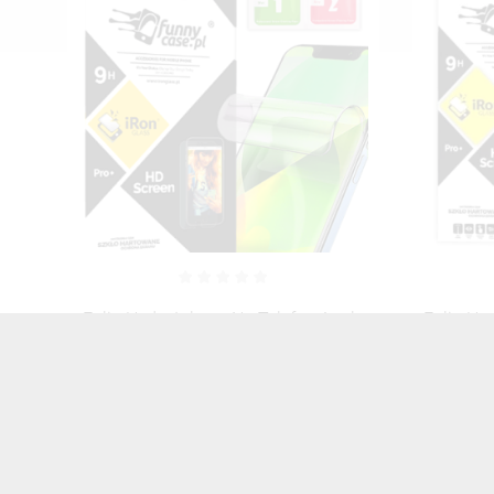
ple
Folia Hydrożelowa Matowa Na Ekran
Fo
anu
Telefonu Do APPLE IPHONE 17 PRO
Hydroże
MAX TRANSPARENTNY MATOWY
APP
35,00 zł
Brutto