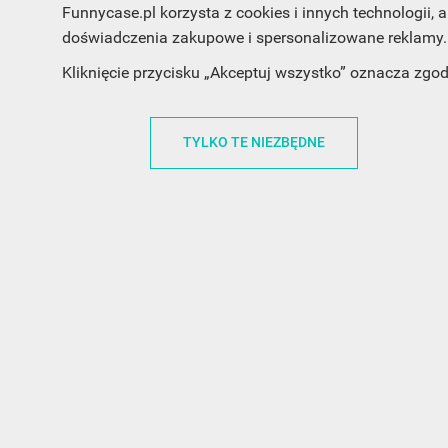
Funnycase.pl korzysta z cookies i innych technologii
doświadczenia zakupowe i spersonalizowane reklamy. 
Kliknięcie przycisku „Akceptuj wszystko” oznacza zgo
INFORMACJA O SKLEPIE
INFORM
TYLKO TE NIEZBĘDNE
FunnyCase.pl
O MARCE
Trudna 13
REGULAMI
32-700 Bochnia
RABATOWY
Polska
REGULAMI
office@funnycase.pl
POLITYKA 
+48574304204
COOKIES
REGULAMI
KLAUZULA