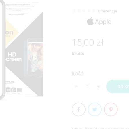
0 recenzje
15,00 zł
Brutto
ILOŚĆ
DO K