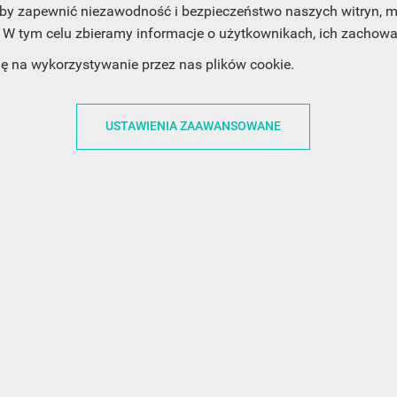
, aby zapewnić niezawodność i bezpieczeństwo naszych witryn,
W tym celu zbieramy informacje o użytkownikach, ich zachowan
dę na wykorzystywanie przez nas plików cookie.
ACJE
OBSŁUGA KLIENTA
WSPÓŁPRA
USTAWIENIA ZAAWANSOWANE
ZWROTY I WYMIANY
DLA FIRM
N KODÓW
PŁATNOŚCI I DOSTAWY
DLA GRAFIKÓW
CH
ŚLEDZENIE PRZESYŁKI
DOŁĄCZ DO NAS
N
FAQ
NASZE SOCIAL 
PRYWATNOŚCI
KONTAKT Z NAMI
N NEWSLETTERA
 EOG