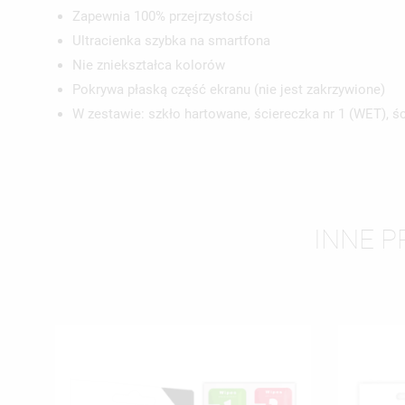
Zapewnia 100% przejrzystości
Ultracienka szybka na smartfona
UT
Nie zniekształca kolorów
ZA
Pokrywa płaską część ekranu (nie jest zakrzywione)
W zestawie: szkło hartowane, ściereczka nr 1 (WET), śc
NA
MU
MO
ŻY
INNE P