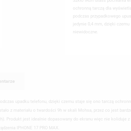
Szkło iRon Glass pochłania e
ochronną tarczą dla wyświetl
podczas przypadkowego upuszc
jedynie 0,4 mm, dzięki czemu 
niewidoczne.
ntarze
dczas upadku telefonu, dzięki czemu staje się ono tarczą ochronną
ło z materiału o twardości 9h w skali Mohsa, przez co jest bardzo
Produkt jest idealnie dopasowany do ekranu więc nie koliduje z cz
rządzenia IPHONE 17 PRO MAX.