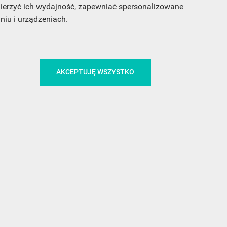
 mierzyć ich wydajność, zapewniać spersonalizowane
iu i urządzeniach.
CA
ŚLEDŹ NAS NA FACEBOOKU
AKCEPTUJĘ WSZYSTKO
!
MEDIA