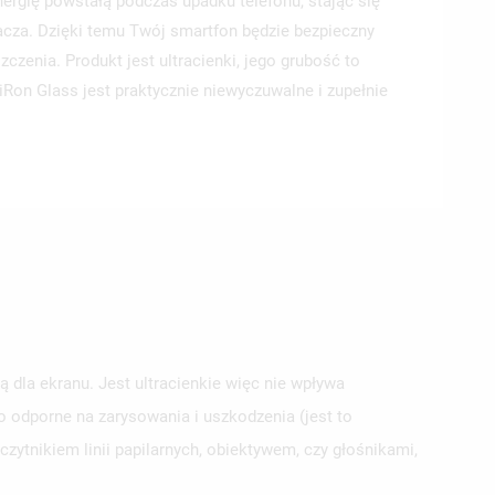
nergię powstałą podczas upadku telefonu, stając się
acza. Dzięki temu Twój smartfon będzie bezpieczny
zenia. Produkt jest ultracienki, jego grubość to
iRon Glass jest praktycznie niewyczuwalne i zupełnie
 dla ekranu. Jest ultracienkie więc nie wpływa
 odporne na zarysowania i uszkodzenia (jest to
ytnikiem linii papilarnych, obiektywem, czy głośnikami,