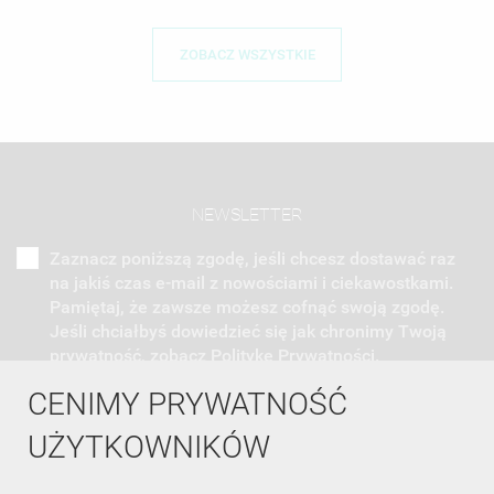
ZOBACZ WSZYSTKIE
NEWSLETTER
Zaznacz poniższą zgodę, jeśli chcesz dostawać raz
na jakiś czas e-mail z nowościami i ciekawostkami.
Pamiętaj, że zawsze możesz cofnąć swoją zgodę.
Jeśli chciałbyś dowiedzieć się jak chronimy Twoją
prywatność, zobacz Politykę Prywatności.
CENIMY PRYWATNOŚĆ
UŻYTKOWNIKÓW