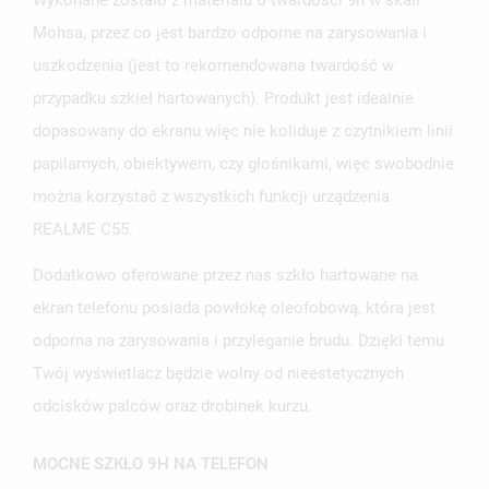
Wykonane zostało z materiału o twardości 9h w skali
Mohsa, przez co jest bardzo odporne na zarysowania i
uszkodzenia (jest to rekomendowana twardość w
przypadku szkieł hartowanych). Produkt jest idealnie
dopasowany do ekranu więc nie koliduje z czytnikiem linii
papilarnych, obiektywem, czy głośnikami, więc swobodnie
można korzystać z wszystkich funkcji urządzenia
REALME C55.
Dodatkowo oferowane przez nas szkło hartowane na
ekran telefonu posiada powłokę oleofobową, która jest
odporna na zarysowania i przyleganie brudu. Dzięki temu
Twój wyświetlacz będzie wolny od nieestetycznych
UTWÓRZ LISTĘ ŻYCZEŃ
ZALOGUJ SIĘ
odcisków palców oraz drobinek kurzu.
NAZWA LISTY ŻYCZEŃ
MUSISZ BYĆ ZALOGOWANY BY ZAPISAĆ PRODUKTY NA
MOCNE SZKŁO 9H NA TELEFON
MOJE LISTY ŻYCZEŃ
SWOJEJ LIŚCIE ŻYCZEŃ.