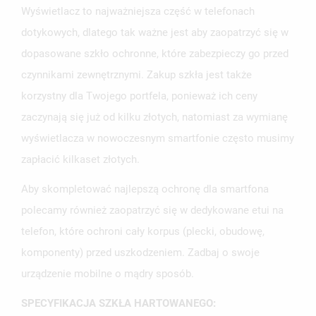
Wyświetlacz to najważniejsza część w telefonach
UTWÓRZ NOWĄ LISTĘ
add_circle_outline
dotykowych, dlatego tak ważne jest aby zaopatrzyć się w
ANULUJ
ZALOGUJ SIĘ
ANULUJ
UTWÓRZ LISTĘ ŻYCZEŃ
dopasowane szkło ochronne, które zabezpieczy go przed
czynnikami zewnętrznymi. Zakup szkła jest także
korzystny dla Twojego portfela, ponieważ ich ceny
zaczynają się już od kilku złotych, natomiast za wymianę
wyświetlacza w nowoczesnym smartfonie często musimy
zapłacić kilkaset złotych.
Aby skompletować najlepszą ochronę dla smartfona
polecamy również zaopatrzyć się w dedykowane etui na
telefon, które ochroni cały korpus (plecki, obudowę,
komponenty) przed uszkodzeniem. Zadbaj o swoje
urządzenie mobilne o mądry sposób.
SPECYFIKACJA SZKŁA HARTOWANEGO: