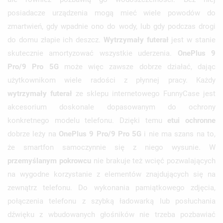
posiadacze urządzenia mogą mieć wiele powodów do
zmartwień, gdy wpadnie ono do wody, lub gdy podczas drogi
do domu złapie ich deszcz.
Wytrzymały futerał
jest w stanie
skutecznie amortyzować wszystkie uderzenia.
OnePlus 9
Pro/9 Pro 5G
może więc zawsze dobrze działać, dając
użytkownikom wiele radości z płynnej pracy. Każdy
wytrzymały futerał
ze sklepu internetowego FunnyCase jest
akcesorium doskonale dopasowanym do ochrony
konkretnego modelu telefonu. Dzięki temu
etui ochronne
dobrze leży na
OnePlus 9 Pro/9 Pro 5G
i nie ma szans na to,
że smartfon samoczynnie się z niego wysunie. W
przemyślanym pokrowcu
nie brakuje też wcięć pozwalających
na wygodne korzystanie z elementów znajdujących się na
zewnątrz telefonu. Do wykonania pamiątkowego zdjęcia,
połączenia telefonu z szybką ładowarką lub posłuchania
dźwięku z wbudowanych głośników nie trzeba pozbawiać