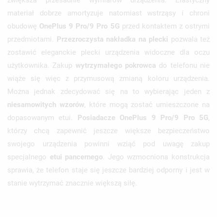
materiał dobrze amortyzuje natomiast wstrząsy i chroni
obudowę
OnePlus 9 Pro/9 Pro 5G
przed kontaktem z ostrymi
przedmiotami.
Przezroczysta nakładka na plecki
pozwala też
zostawić eleganckie plecki urządzenia widoczne dla oczu
użytkownika. Zakup
wytrzymałego pokrowca
do telefonu nie
wiąże się więc z przymusową zmianą koloru urządzenia.
Można jednak zdecydować się na to wybierając jeden z
niesamowitych wzorów
, które mogą zostać umieszczone na
dopasowanym etui.
Posiadacze OnePlus 9 Pro/9 Pro 5G
,
którzy chcą zapewnić jeszcze większe bezpieczeństwo
swojego urządzenia powinni wziąć pod uwagę zakup
specjalnego
etui pancernego
. Jego wzmocniona konstrukcja
sprawia, że telefon staje się jeszcze bardziej odporny i jest w
stanie wytrzymać znacznie większą siłę.