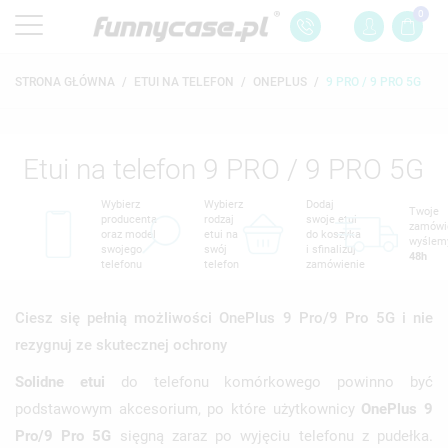
0
STRONA GŁÓWNA
ETUI NA TELEFON
ONEPLUS
9 PRO / 9 PRO 5G
Etui na telefon 9 PRO / 9 PRO 5G
Wybierz
Wybierz
Dodaj
Twoje
producenta
rodzaj
swoje etui
zamówi
oraz model
etui na
do koszyka
wyślem
swojego
swój
i sfinalizuj
48h
telefonu
telefon
zamówienie
Ciesz się pełnią możliwości OnePlus 9 Pro/9 Pro 5G i nie
rezygnuj ze skutecznej ochrony
Solidne etui
do telefonu komórkowego powinno być
podstawowym akcesorium, po które użytkownicy
OnePlus 9
Pro/9 Pro 5G
sięgną zaraz po wyjęciu telefonu z pudełka.