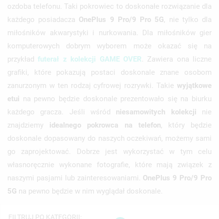
ozdoba telefonu. Taki pokrowiec to doskonałe rozwiązanie dla
każdego posiadacza
OnePlus 9 Pro/9 Pro 5G
, nie tylko dla
miłośników akwarystyki i nurkowania. Dla miłośników gier
komputerowych dobrym wyborem może okazać się na
przykład
futerał z kolekcji GAME OVER
. Zawiera ona liczne
grafiki, które pokazują postaci doskonale znane osobom
zanurzonym w ten rodzaj cyfrowej rozrywki. Takie
wyjątkowe
etui
na pewno będzie doskonale prezentowało się na biurku
każdego gracza. Jeśli wśród
niesamowitych kolekcji
nie
znajdziemy
idealnego pokrowca na telefon
, który będzie
doskonale dopasowany do naszych oczekiwań, możemy sami
go zaprojektować. Dobrze jest wykorzystać w tym celu
własnoręcznie wykonane fotografie, które mają związek z
naszymi pasjami lub zainteresowaniami.
OnePlus 9 Pro/9 Pro
5G
na pewno będzie w nim wyglądał doskonale.
((TITLE))
ZALOGUJ SIĘ
((MODALTITLE))
FILTRUJ PO KATEGORII: