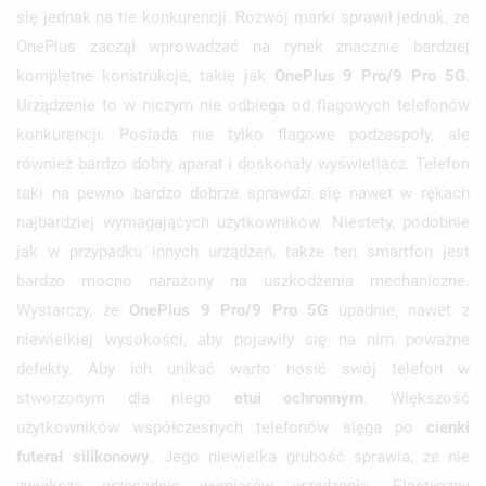
się jednak na tle konkurencji. Rozwój marki sprawił jednak, że
OnePlus zaczął wprowadzać na rynek znacznie bardziej
kompletne konstrukcje, takie jak
OnePlus 9 Pro/9 Pro 5G
.
Urządzenie to w niczym nie odbiega od flagowych telefonów
konkurencji. Posiada nie tylko flagowe podzespoły, ale
również bardzo dobry aparat i doskonały wyświetlacz. Telefon
taki na pewno bardzo dobrze sprawdzi się nawet w rękach
najbardziej wymagających użytkowników. Niestety, podobnie
jak w przypadku innych urządzeń, także ten smartfon jest
bardzo mocno narażony na uszkodzenia mechaniczne.
Wystarczy, że
OnePlus 9 Pro/9 Pro 5G
upadnie, nawet z
niewielkiej wysokości, aby pojawiły się na nim poważne
defekty. Aby ich unikać warto nosić swój telefon w
stworzonym dla niego
etui ochronnym
. Większość
użytkowników współczesnych telefonów sięga po
cienki
futerał silikonowy
. Jego niewielka grubość sprawia, że nie
zwiększa przesadnie wymiarów urządzenia. Elastyczny