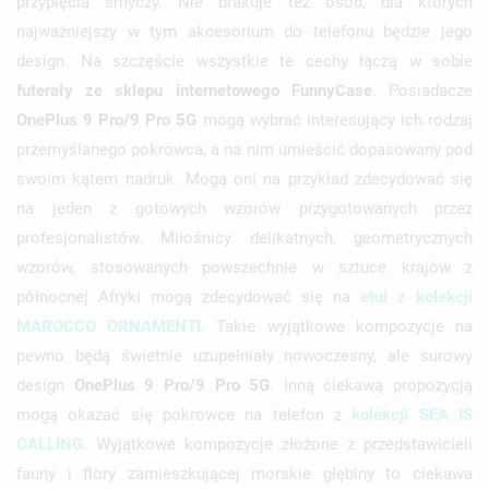
przypięcia smyczy. Nie brakuje też osób, dla których
najważniejszy w tym akcesorium do telefonu będzie jego
design. Na szczęście wszystkie te cechy łączą w sobie
futerały ze sklepu internetowego FunnyCase
. Posiadacze
OnePlus 9 Pro/9 Pro 5G
mogą wybrać interesujący ich rodzaj
przemyślanego pokrowca, a na nim umieścić dopasowany pod
swoim kątem nadruk. Mogą oni na przykład zdecydować się
na jeden z gotowych wzorów przygotowanych przez
profesjonalistów. Miłośnicy delikatnych, geometrycznych
wzorów, stosowanych powszechnie w sztuce krajów z
północnej Afryki mogą zdecydować się na
etui z kolekcji
MAROCCO ORNAMENTI
. Takie wyjątkowe kompozycje na
pewno będą świetnie uzupełniały nowoczesny, ale surowy
design
OnePlus 9 Pro/9 Pro 5G
. Inną ciekawą propozycją
mogą okazać się pokrowce na telefon z
kolekcji SEA IS
CALLING
. Wyjątkowe kompozycje złożone z przedstawicieli
fauny i flory zamieszkującej morskie głębiny to ciekawa