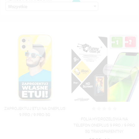
MOJE LISTY ŻYCZEŃ
1
((LABEL))
Wszystkie
MUSISZ BYĆ ZALOGOWANY BY ZAPISAĆ PRODUKTY NA
((CONFIRMMESSAGE))
SWOJEJ LIŚCIE ŻYCZEŃ.
UTWÓRZ NOWĄ LISTĘ
add_circle_outline
((CANCELTEXT))
((MODALDELETETEXT))
((CANCELTEXT))
((LOGINTEXT))
((CANCELTEXT))
((CREATETEXT))
ZAPROJEKTUJ ETUI NA ONEPLUS
9 PRO / 9 PRO 5G
FOLIA HYDROŻELOWA NA
TELEFON ONEPLUS 9 PRO / 9 PRO
5G TRANSPARENTNY