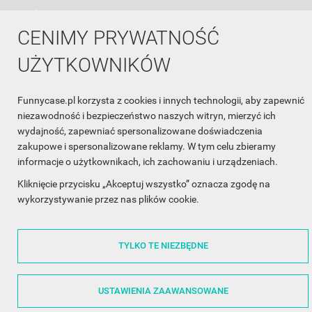
WSPÓŁPRACA

CENIMY PRYWATNOŚĆ
ŚLEDŹ NAS NA FACEBOOKU

UŻYTKOWNIKÓW
Made with
❤
in Poland
Funnycase.pl korzysta z cookies i innych technologii, aby zapewnić
niezawodność i bezpieczeństwo naszych witryn, mierzyć ich
wydajność, zapewniać spersonalizowane doświadczenia
zakupowe i spersonalizowane reklamy. W tym celu zbieramy
informacje o użytkownikach, ich zachowaniu i urządzeniach.
Kliknięcie przycisku „Akceptuj wszystko” oznacza zgodę na
wykorzystywanie przez nas plików cookie.
©2014 - 2026 FunnyCase.pl | Wszelkie prawa zastrzeżone.
TYLKO TE NIEZBĘDNE
USTAWIENIA ZAAWANSOWANE