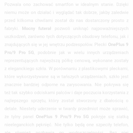
Pozwala ono zachować smartfon w idealnym stanie. Dzięki
niemu może on działać i wyglądać tak dobrze, jakby zaledwie
przed kilkoma chwilami został do nas dostarczony prosto z
fabryki.
Mocny futerał
pozwoli uniknąć najpoważniejszych
uszkodzeń, zarówno tych dotyczących obudowy telefonu, jak i
znajdujących się w jej wnętrzu podzespołów. Plecki
OnePlus 9
Pro/9 Pro 5G
, podobnie jak w wielu innych urządzeniach
reprezentujących najwyższą półkę cenową, wykonane zostały
z eleganckiego szkła. W porównaniu z plastikowymi pleckami,
które wykorzystywane są w tańszych urządzeniach, szkło jest
znacznie bardziej odporne na zarysowania. Nie pokrywa się
też tak szybko odciskami palców i daje poczucia korzystania z
najlepszego sprzętu, który został stworzony z dbałością o
detale. Niestety uderzenie w twardy przedmiot może sprawić,
że tylny panel
OnePlus 9 Pro/9 Pro 5G
pokryje się siatką
nieeleganckich pęknięć. Nie tylko będą one szpeciły telefon,
ale również pozbawią go wodoszczelności. Bez niej