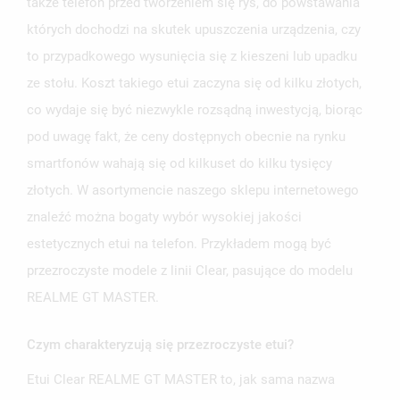
także telefon przed tworzeniem się rys, do powstawania
których dochodzi na skutek upuszczenia urządzenia, czy
to przypadkowego wysunięcia się z kieszeni lub upadku
ze stołu. Koszt takiego etui zaczyna się od kilku złotych,
co wydaje się być niezwykle rozsądną inwestycją, biorąc
pod uwagę fakt, że ceny dostępnych obecnie na rynku
smartfonów wahają się od kilkuset do kilku tysięcy
złotych. W asortymencie naszego sklepu internetowego
znaleźć można bogaty wybór wysokiej jakości
estetycznych etui na telefon. Przykładem mogą być
przezroczyste modele z linii Clear, pasujące do modelu
REALME GT MASTER.
Czym charakteryzują się przezroczyste etui?
Etui Clear REALME GT MASTER to, jak sama nazwa