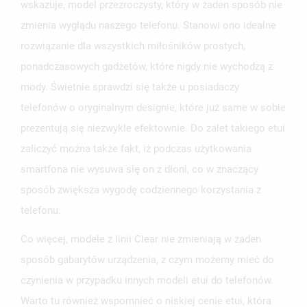
wskazuje, model przezroczysty, który w żaden sposób nie
zmienia wyglądu naszego telefonu. Stanowi ono idealne
rozwiązanie dla wszystkich miłośników prostych,
ponadczasowych gadżetów, które nigdy nie wychodzą z
UTWÓRZ LISTĘ ŻYCZEŃ
ZALOGUJ SIĘ
mody. Świetnie sprawdzi się także u posiadaczy
telefonów o oryginalnym designie, które już same w sobie
NAZWA LISTY ŻYCZEŃ
MUSISZ BYĆ ZALOGOWANY BY ZAPISAĆ PRODUKTY NA
MOJE LISTY ŻYCZEŃ
SWOJEJ LIŚCIE ŻYCZEŃ.
prezentują się niezwykle efektownie. Do zalet takiego etui
zaliczyć można także fakt, iż podczas użytkowania
UTWÓRZ NOWĄ LISTĘ
add_circle_outline
smartfona nie wysuwa się on z dłoni, co w znaczący
ANULUJ
ZALOGUJ SIĘ
ANULUJ
UTWÓRZ LISTĘ ŻYCZEŃ
sposób zwiększa wygodę codziennego korzystania z
telefonu.
Co więcej, modele z linii Clear nie zmieniają w żaden
sposób gabarytów urządzenia, z czym możemy mieć do
czynienia w przypadku innych modeli etui do telefonów.
Warto tu również wspomnieć o niskiej cenie etui, która