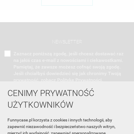
NEWSLETTER
Zaznacz poniższą zgodę, jeśli chcesz dostawać raz
na jakiś czas e-mail z nowościami i ciekawostkami.
Pamiętaj, że zawsze możesz cofnąć swoją zgodę.
Jeśli chciałbyś dowiedzieć się jak chronimy Twoją
prywatność, zobacz Politykę Prywatności.
CENIMY PRYWATNOŚĆ
UŻYTKOWNIKÓW
Funnycase.pl korzysta z cookies i innych technologii, aby
INFORMACJA O SKLEPIE

zapewnić niezawodność i bezpieczeństwo naszych witryn,
mierzyć ich wydajność, zapewniać spersonalizowane