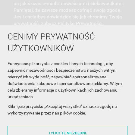
na jakiś czas e-mail z nowościami i ciekawostkami.
Pamiętaj, że zawsze możesz cofnąć swoją zgodę.
Jeśli chciałbyś dowiedzieć się jak chronimy Twoją
prywatność, zobacz Politykę Prywatności.
CENIMY PRYWATNOŚĆ
UŻYTKOWNIKÓW
Funnycase.pl korzysta z cookies i innych technologii, aby
INFORMACJA O SKLEPIE

zapewnić niezawodność i bezpieczeństwo naszych witryn,
mierzyć ich wydajność, zapewniać spersonalizowane
INFORMACJE

doświadczenia zakupowe i spersonalizowane reklamy. W tym
celu zbieramy informacje o użytkownikach, ich zachowaniu i
OBSŁUGA KLIENTA

urządzeniach.
WSPÓŁPRACA

Kliknięcie przycisku „Akceptuj wszystko” oznacza zgodę na
wykorzystywanie przez nas plików cookie.
ŚLEDŹ NAS NA FACEBOOKU

TYLKO TE NIEZBĘDNE