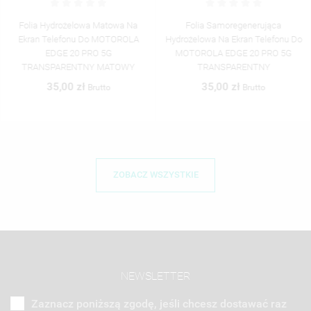
Folia Hydrożelowa Matowa Na
Folia Samoregenerująca
Ekran Telefonu Do MOTOROLA
Hydrożelowa Na Ekran Telefonu Do
EDGE 20 PRO 5G
MOTOROLA EDGE 20 PRO 5G
TRANSPARENTNY MATOWY
TRANSPARENTNY
35,00 zł
35,00 zł
Brutto
Brutto
ZOBACZ WSZYSTKIE
NEWSLETTER
Zaznacz poniższą zgodę, jeśli chcesz dostawać raz