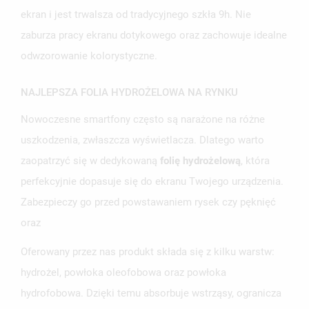
ekran i jest trwalsza od tradycyjnego szkła 9h. Nie
zaburza pracy ekranu dotykowego oraz zachowuje idealne
odwzorowanie kolorystyczne.
NAJLEPSZA FOLIA HYDROŻELOWA NA RYNKU
Nowoczesne smartfony często są narażone na różne
uszkodzenia, zwłaszcza wyświetlacza. Dlatego warto
UTWÓRZ LISTĘ ŻYCZEŃ
zaopatrzyć się w dedykowaną
folię hydrożelową
, która
ZALOGUJ SIĘ
perfekcyjnie dopasuje się do ekranu Twojego urządzenia.
NAZWA LISTY ŻYCZEŃ
Zabezpieczy go przed powstawaniem rysek czy pęknięć
MUSISZ BYĆ ZALOGOWANY BY ZAPISAĆ PRODUKTY NA
MOJE LISTY ŻYCZEŃ
SWOJEJ LIŚCIE ŻYCZEŃ.
oraz
UTWÓRZ NOWĄ LISTĘ
add_circle_outline
Oferowany przez nas produkt składa się z kilku warstw:
ANULUJ
ZALOGUJ SIĘ
hydrożel, powłoka oleofobowa oraz powłoka
ANULUJ
UTWÓRZ LISTĘ ŻYCZEŃ
hydrofobowa. Dzięki temu absorbuje wstrząsy, ogranicza