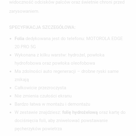
widoczność odcisków palców oraz świetnie chroni przed
zarysowaniem.
SPECYFIKACJA SZCZEGÓŁOWA:
Folia
dedykowana jest do telefonu: MOTOROLA EDGE
20 PRO 5G
Wykonana z kilku warstw: hydrożel, powłoka
hydrofobowa oraz powłoka oleofobowa
Ma zdolności auto regeneracji – drobne ryski same
znikają
Całkowicie przezroczysta
Nie zmienia czułości ekranu
Bardzo łatwa w montażu i demontażu
W zestawie znajdziesz:
folię hydrożelową
oraz kartę do
dociśnięcia foli, aby zniwelować powstawanie
pęcherzyków powietrza