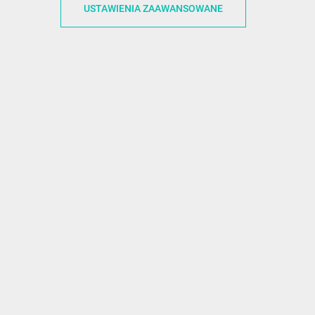
USTAWIENIA ZAAWANSOWANE
ZWROTY I WYMIANY
DLA FIRM
N KODÓW
PŁATNOŚCI I DOSTAWY
DLA GRAFIKÓW
CH
ŚLEDZENIE PRZESYŁKI
DOŁĄCZ DO NAS
N
FAQ
NASZE SOCIAL 
PRYWATNOŚCI
KONTAKT Z NAMI
N NEWSLETTERA
 EOG
 Z NEWSLETTERA
Made with
❤
in Poland