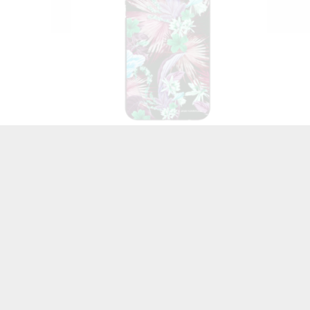
taj więcej
SS NA
ETUI BLACK CASE GLASS NA
2019
TELEFON HUAWEI Y7 2019
3
ST_DARK-JUNGLE12
45,00 zł
Brutto
…
STRONY

1
2
3
67