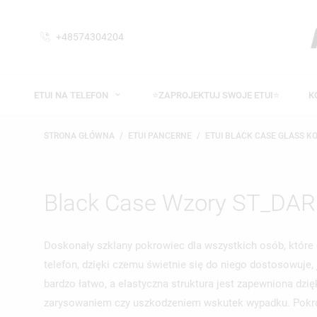
+48574304204
ETUI NA TELEFON
⭐ZAPROJEKTUJ SWOJE ETUI⭐
K
STRONA GŁÓWNA
ETUI PANCERNE
ETUI BLACK CASE GLASS K
Black Case Wzory ST_DA
Doskonały szklany pokrowiec dla wszystkich osób, które
telefon, dzięki czemu świetnie się do niego dostosowuje
bardzo łatwo, a elastyczna struktura jest zapewniona dz
zarysowaniem czy uszkodzeniem wskutek wypadku. Pokrowi