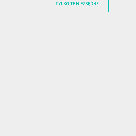
TYLKO TE NIEZBĘDNE
FunnyCase.pl
O MARCE
Trudna 13
REGULAMI
32-700 Bochnia
RABATOWY
Polska
REGULAMI
office@funnycase.pl
POLITYKA 
+48574304204
COOKIES
REGULAMI
KLAUZULA
WYPISANIE
PROMOCJE