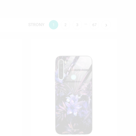
…
STRONY

1
2
3
67