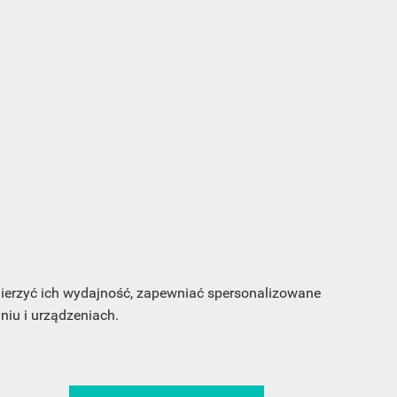
s e-
sz
my
 mierzyć ich wydajność, zapewniać spersonalizowane
iu i urządzeniach.
CA
ŚLEDŹ NAS NA FACEBOOKU