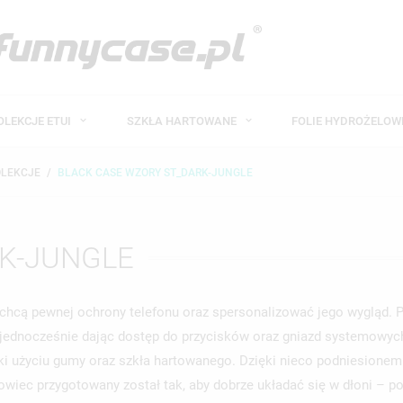
OLEKCJE ETUI
SZKŁA HARTOWANE
FOLIE HYDROŻELO
OLEKCJE
BLACK CASE WZORY ST_DARK-JUNGLE
RK-JUNGLE
 chcą pewnej ochrony telefonu oraz spersonalizować jego wygląd. 
, jednocześnie dając dostęp do przycisków oraz gniazd systemowy
ięki użyciu gumy oraz szkła hartowanego. Dzięki nieco podniesione
ec przygotowany został tak, aby dobrze układać się w dłoni – po