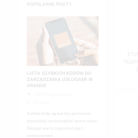
ZA
POPULARNE POSTY
((
NA
MU
((
MO
ŻY
ETUI
TELEF
LISTA SZYBKICH KODÓW DO
JAK USTAWI
ZARZĄDZANIA USŁUGAMI W
W SMS?
ORANGE
89460 wyświ
168484 wyświetlenia
86
Lubię
90
Lubię
Brak polskich 
Krótkie kody są bardzo pomocne i
wiadomościach 
pozwalają zaoszczędzić sporo czasu.
który może mieć
Dlatego warto zapoznać się z
konsekwencje dla
zestawieniem ...