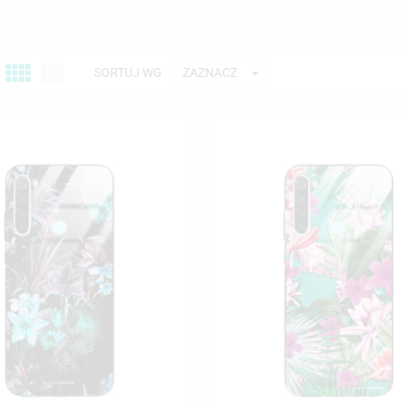



SORTUJ WG
ZAZNACZ