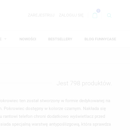
0
ZAREJESTRUJ
ZALOGUJ SIĘ
WE
NOWOŚCI
BESTSELLERY
BLOG FUNNYCASE
Jest 798 produktów.
Pokrowiec ten został stworzony w formie dedykowanej na
ch. Pokrowiec dostępny w kolorze czarnym. Nakłada się
mu rantowi telefon chroni dodatkowo wyświetlacz przed
siada specjalną warstwę antypoślizgową, która sprawdza