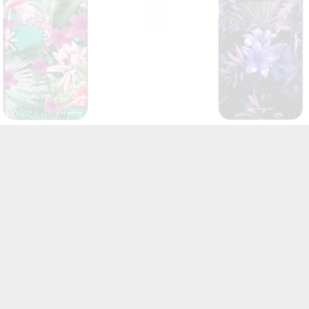
Czytaj więcej
Czy
 BLACK CASE GLASS NA
ETUI BLACK CASE GLA
EFON HUAWEI Y7 2019
TELEFON HUAWEI Y7 
ST_DARK-JUNGLE4
ST_DARK-JUNGLE2
45,00 zł
Brutto
45,00 zł
Brutto



SORTUJ WG
ZAZNACZ