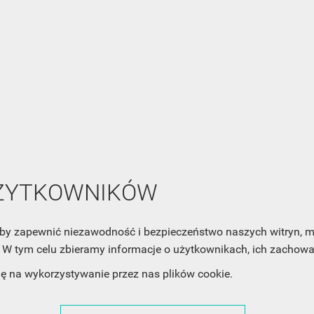
NEWSLETTER
Zaznacz poniższą zgodę, jeśli chcesz dostawać raz na jakiś cza
mail z nowościami i ciekawostkami. Pamiętaj, że zawsze może
cofnąć swoją zgodę. Jeśli chciałbyś dowiedzieć się jak chroni
Twoją prywatność, zobacz Politykę Prywatności.
UŻYTKOWNIKÓW
, aby zapewnić niezawodność i bezpieczeństwo naszych witryn,
W tym celu zbieramy informacje o użytkownikach, ich zachowan
dę na wykorzystywanie przez nas plików cookie.
ACJE
OBSŁUGA KLIENTA
WSPÓŁPRA