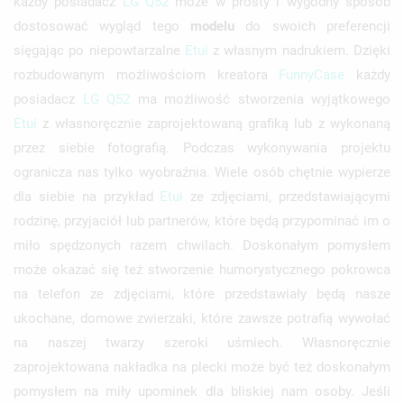
każdy posiadacz
LG
Q52
może w prosty i wygodny sposób
dostosować wygląd tego
modelu
do swoich preferencji
sięgając po niepowtarzalne
Etui
z własnym nadrukiem. Dzięki
rozbudowanym możliwościom kreatora
FunnyCase
każdy
posiadacz
LG
Q52
ma możliwość stworzenia wyjątkowego
Etui
z własnoręcznie zaprojektowaną grafiką lub z wykonaną
przez siebie fotografią. Podczas wykonywania projektu
ogranicza nas tylko wyobraźnia. Wiele osób chętnie wypierze
dla siebie na przykład
Etui
ze zdjęciami, przedstawiającymi
rodzinę, przyjaciół lub partnerów, które będą przypominać im o
miło spędzonych razem chwilach. Doskonałym pomysłem
może okazać się też stworzenie humorystycznego pokrowca
na telefon ze zdjęciami, które przedstawiały będą nasze
ukochane, domowe zwierzaki, które zawsze potrafią wywołać
na naszej twarzy szeroki uśmiech. Własnoręcznie
zaprojektowana nakładka na plecki może być też doskonałym
pomysłem na miły upominek dla bliskiej nam osoby. Jeśli