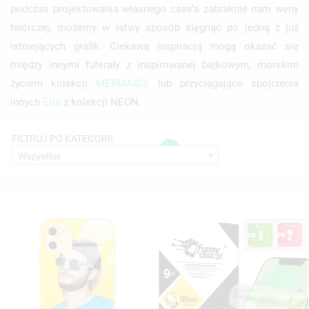
podczas projektowania własnego case’a zabraknie nam weny
twórczej, możemy w łatwy sposób sięgnąć po jedną z już
istniejących grafik. Ciekawą inspiracją mogą okazać się
między innymi futerały z inspirowanej bajkowym, morskim
życiem kolekcji
MERMAIDS
lub przyciągające spojrzenia
innych
Etui
z kolekcji NEON.
FILTRUJ PO KATEGORII:
1
((TITLE))
Wszystkie
ZALOGUJ SIĘ
((MODALTITLE))
MOJE LISTY ŻYCZEŃ
((LABEL))
MUSISZ BYĆ ZALOGOWANY BY ZAPISAĆ PRODUKTY NA
((CONFIRMMESSAGE))
SWOJEJ LIŚCIE ŻYCZEŃ.
UTWÓRZ NOWĄ LISTĘ
add_circle_outline
((CANCELTEXT))
((MODALDELETETEXT))
((CANCELTEXT))
((LOGINTEXT))
((CANCELTEXT))
((CREATETEXT))