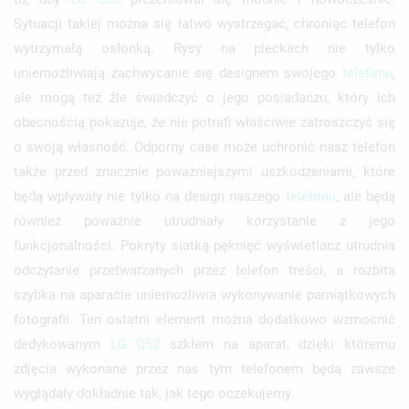
Sytuacji takiej można się łatwo wystrzegać, chroniąc telefon
wytrzymałą osłonką. Rysy na pleckach nie tylko
uniemożliwiają zachwycanie się designem swojego
telefonu
,
ale mogą też źle świadczyć o jego posiadaczu, który ich
obecnością pokazuje, że nie potrafi właściwie zatroszczyć się
o swoją własność. Odporny case może uchronić nasz telefon
także przed znacznie poważniejszymi uszkodzeniami, które
będą wpływały nie tylko na design naszego
telefonu
, ale będą
również poważnie utrudniały korzystanie z jego
funkcjonalności. Pokryty siatką pęknięć wyświetlacz utrudnia
odczytanie przetwarzanych przez telefon treści, a rozbita
szybka na aparacie uniemożliwia wykonywanie pamiątkowych
fotografii. Ten ostatni element można dodatkowo wzmocnić
dedykowanym
LG
Q52
szkłem na aparat, dzięki któremu
zdjęcia wykonane przez nas tym telefonem będą zawsze
wyglądały dokładnie tak, jak tego oczekujemy.