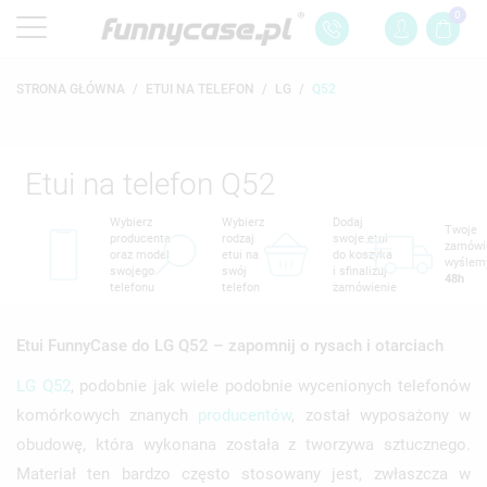
0
STRONA GŁÓWNA
ETUI NA TELEFON
LG
Q52
Etui na telefon Q52
Wybierz
Wybierz
Dodaj
Twoje
producenta
rodzaj
swoje etui
zamówi
oraz model
etui na
do koszyka
wyślem
swojego
swój
i sfinalizuj
48h
telefonu
telefon
zamówienie
Etui FunnyCase do LG Q52 – zapomnij o rysach i otarciach
LG
Q52
, podobnie jak wiele podobnie wycenionych telefonów
komórkowych znanych
producentów
, został wyposażony w
obudowę, która wykonana została z tworzywa sztucznego.
Materiał ten bardzo często stosowany jest, zwłaszcza w