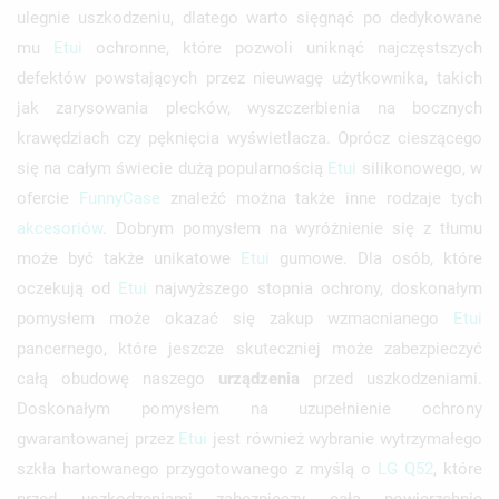
ulegnie uszkodzeniu, dlatego warto sięgnąć po dedykowane
mu
Etui
ochronne, które pozwoli uniknąć najczęstszych
defektów powstających przez nieuwagę użytkownika, takich
jak zarysowania plecków, wyszczerbienia na bocznych
krawędziach czy pęknięcia wyświetlacza. Oprócz cieszącego
się na całym świecie dużą popularnością
Etui
silikonowego, w
ofercie
FunnyCase
znaleźć można także inne rodzaje tych
akcesoriów
. Dobrym pomysłem na wyróżnienie się z tłumu
może być także unikatowe
Etui
gumowe. Dla osób, które
oczekują od
Etui
najwyższego stopnia ochrony, doskonałym
pomysłem może okazać się zakup wzmacnianego
Etui
pancernego, które jeszcze skuteczniej może zabezpieczyć
całą obudowę naszego
urządzenia
przed uszkodzeniami.
Doskonałym pomysłem na uzupełnienie ochrony
gwarantowanej przez
Etui
jest również wybranie wytrzymałego
szkła hartowanego przygotowanego z myślą o
LG
Q52
, które
przed uszkodzeniami zabezpieczy całą powierzchnię