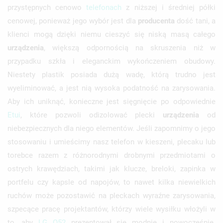
przystępnych cenowo
telefonach
z niższej i średniej półki
cenowej, ponieważ jego wybór jest dla
producenta
dość tani, a
klienci mogą dzięki niemu cieszyć się niską masą całego
urządzenia
, większą odpornością na skruszenia niż w
przypadku szkła i eleganckim wykończeniem obudowy.
Niestety plastik posiada dużą wadę, którą trudno jest
wyeliminować, a jest nią wysoka podatność na zarysowania.
Aby ich uniknąć, konieczne jest sięgnięcie po odpowiednie
Etui
, które pozwoli odizolować plecki
urządzenia
od
niebezpiecznych dla niego elementów. Jeśli zapomnimy o jego
stosowaniu i umieścimy nasz telefon w kieszeni, plecaku lub
torebce razem z różnorodnymi drobnymi przedmiotami o
ostrych krawędziach, takimi jak klucze, breloki, zapinka w
portfelu czy kapsle od napojów, to nawet kilka niewielkich
ruchów może pozostawić na pleckach wyraźne zarysowania,
szpecące pracę projektantów, którzy wiele wysiłku włożyli w
to, aby
LG
Q52
prezentował się modnie i nowocześnie.