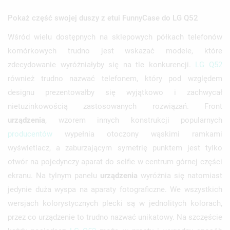
Pokaż część swojej duszy z etui FunnyCase do LG Q52
Wśród wielu dostępnych na sklepowych półkach telefonów
komórkowych trudno jest wskazać modele, które
zdecydowanie wyróżniałyby się na tle konkurencji.
LG
Q52
również trudno nazwać telefonem, który pod względem
designu prezentowałby się wyjątkowo i zachwycał
nietuzinkowością zastosowanych rozwiązań. Front
urządzenia
, wzorem innych konstrukcji popularnych
producentów
wypełnia otoczony wąskimi ramkami
wyświetlacz, a zaburzającym symetrię punktem jest tylko
otwór na pojedynczy aparat do selfie w centrum górnej części
ekranu. Na tylnym panelu
urządzenia
wyróżnia się natomiast
jedynie duża wyspa na aparaty fotograficzne. We wszystkich
wersjach kolorystycznych plecki są w jednolitych kolorach,
przez co urządzenie to trudno nazwać unikatowy. Na szczęście