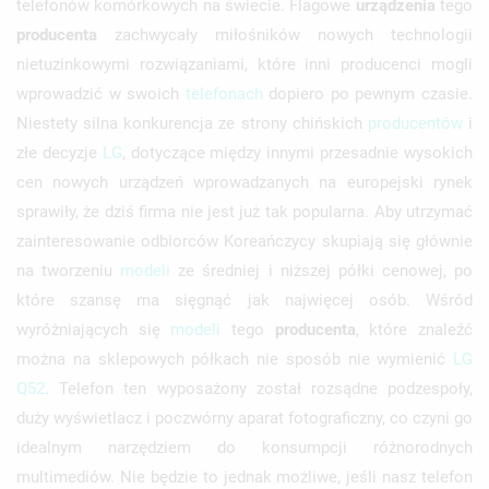
telefonów komórkowych na świecie. Flagowe
urządzenia
tego
producenta
zachwycały miłośników nowych technologii
nietuzinkowymi rozwiązaniami, które inni producenci mogli
wprowadzić w swoich
telefonach
dopiero po pewnym czasie.
Niestety silna konkurencja ze strony chińskich
producentów
i
złe decyzje
LG
, dotyczące między innymi przesadnie wysokich
cen nowych urządzeń wprowadzanych na europejski rynek
sprawiły, że dziś firma nie jest już tak popularna. Aby utrzymać
zainteresowanie odbiorców Koreańczycy skupiają się głównie
na tworzeniu
modeli
ze średniej i niższej półki cenowej, po
które szansę ma sięgnąć jak najwięcej osób. Wśród
wyróżniających się
modeli
tego
producenta
, które znaleźć
można na sklepowych półkach nie sposób nie wymienić
LG
Q52
. Telefon ten wyposażony został rozsądne podzespoły,
duży wyświetlacz i poczwórny aparat fotograficzny, co czyni go
idealnym narzędziem do konsumpcji różnorodnych
multimediów. Nie będzie to jednak możliwe, jeśli nasz telefon