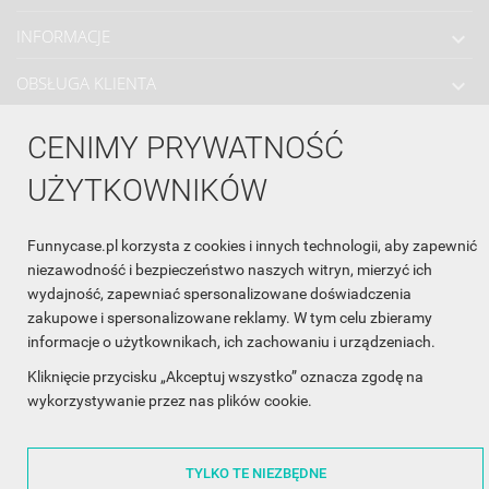
INFORMACJE

OBSŁUGA KLIENTA

WSPÓŁPRACA

CENIMY PRYWATNOŚĆ
ŚLEDŹ NAS NA FACEBOOKU

UŻYTKOWNIKÓW
Funnycase.pl korzysta z cookies i innych technologii, aby zapewnić
Made with
❤
in Poland
niezawodność i bezpieczeństwo naszych witryn, mierzyć ich
wydajność, zapewniać spersonalizowane doświadczenia
zakupowe i spersonalizowane reklamy. W tym celu zbieramy
informacje o użytkownikach, ich zachowaniu i urządzeniach.
Kliknięcie przycisku „Akceptuj wszystko” oznacza zgodę na
wykorzystywanie przez nas plików cookie.
©2014 - 2026 FunnyCase.pl | Wszelkie prawa zastrzeżone.
TYLKO TE NIEZBĘDNE