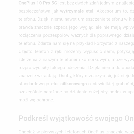
OnePlus 10 Pro 5G
jest bez dwóch zdań jednym z najlepi
bezpieczeństwa jak
wytrzymałe etui
. Akcesorium to, d
telefonu. Dzięki niemu nawet umieszczenie telefonu w k
prawda znacznie szpecą jego wygląd, ale nie mają wpływ
rozłączenia podzespołów ważnych dla poprawnego dział
telefonu. Zdarza nam się na przykład korzystać z nasze
Często telefon z ręki możemy wypuścić sami, potykają
zderzenia z naszym telefonem komórkowym, może wywoł
rozproszyć siłę takiego uderzenia. Dzięki niemu do obu
znacznie wzrastają. Osoby, którym zdarzyło się już niej
standardowego
etui silikonowego
o niewielkiej grubośc
szczególnie narażone na działanie dużej siły podczas u
możliwą ochronę.
Podkreśl wyjątkowość swojego On
Chociaż w pierwszych telefonach OnePlus znacznie ważn