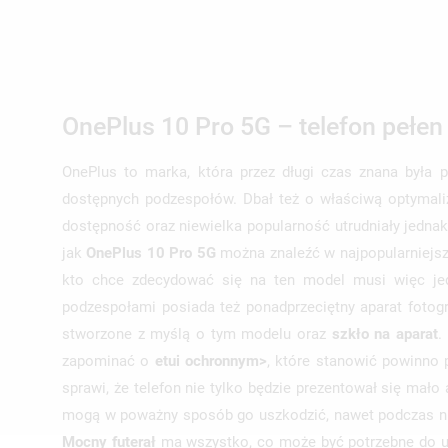
UT
ZA
((
NA
MU
((
MO
ŻY
OnePlus 10 Pro 5G – telefon pełe
OnePlus to marka, która przez długi czas znana była 
dostępnych podzespołów. Dbał też o właściwą optymaliz
dostępność oraz niewielka popularność utrudniały jednak 
jak
OnePlus 10 Pro 5G
można znaleźć w najpopularniejsz
kto chce zdecydować się na ten model musi więc jed
podzespołami posiada też ponadprzeciętny aparat foto
stworzone z myślą o tym modelu oraz
szkło na aparat
.
zapominać o
etui ochronnym>
, które stanowić powinno
sprawi, że telefon nie tylko będzie prezentował się mało
mogą w poważny sposób go uszkodzić, nawet podczas nie
Mocny futerał
ma wszystko, co może być potrzebne do uzy