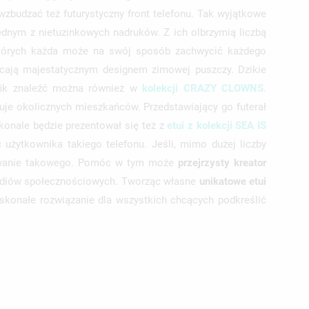
budzać też futurystyczny front telefonu. Tak wyjątkowe
ednym z nietuzinkowych nadruków. Z ich olbrzymią liczbą
 których każda może na swój sposób zachwycić każdego
ycają majestatycznym designem zimowej puszczy. Dzikie
rafik znaleźć można również w
kolekcji CRAZY CLOWNS
.
zuje okolicznych mieszkańców. Przedstawiający go futerał
onale będzie prezentował się też z
etui z kolekcji SEA IS
użytkownika takiego telefonu. Jeśli, mimo dużej liczby
owanie takowego. Pomóc w tym może
przejrzysty kreator
mediów społecznościowych. Tworząc własne
unikatowe etui
konałe rozwiązanie dla wszystkich chcących podkreślić