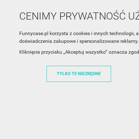
CENIMY PRYWATNOŚĆ 
INFORMACJA O SKLEPIE
INFORM
Funnycase.pl korzysta z cookies i innych technologii
FunnyCase.pl
O MARCE
doświadczenia zakupowe i spersonalizowane reklamy. 
Trudna 13
REGULAMI
Kliknięcie przycisku „Akceptuj wszystko” oznacza zgo
32-700 Bochnia
RABATOWY
Polska
REGULAMI
TYLKO TE NIEZBĘDNE
office@funnycase.pl
POLITYKA 
+48574304204
COOKIES
REGULAMI
KLAUZULA
WYPISANIE
PROMOCJE