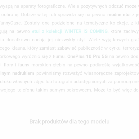
yspą na aparaty fotograficzne. Wiele pozytywnych odczuć może wz
 ochronę. Dobrze w tej roli sprawdzi się na pewno
modne etui
z j
FunnyCase. Zostały one podzielone na tematyczne kolekcje, z
ugują na pewno
etui z kolekcji WINTER IS COMING
, które zachw
enia dodatkowo nadają jej niezwykły styl. Wiele wyjątkowych g
ego klauna, który zamiast zabawiać publiczność w cyrku, terrory
órkowego wyróżnić się z tłumu.
OnePlus 10 Pro 5G
na pewno dosk
i flory i fauny morskich głębin na pewno podkreślą wyjątkowość 
ealnym nadrukiem
powinniśmy rozważyć własnoręczne zaprojekt
adruku własnych zdjęć lub fotografii udostępnionych za pomocą 
 swojego telefonu takim samym pokrowcem. Może to być więc dos
Brak produktów dla tego modelu