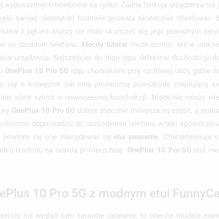
ej wyposażonych telefonów na rynku. Żadna funkcja urządzenia nie
zięki swojej niezwykłej budowie pozwala skutecznie niwelować d
ieszeni z pękiem kluczy nie musi skończyć się jego poważnym za
u na działanie telefonu.
Mocny futerał
może pomóc też w uniknięc
ania urządzenia. Najczęściej do tego typu defektów dochodzi po
go
OnePlus 10 Pro 5G
idąc chodnikiem przy ruchliwej ulicy, gdzie
c się o krawężnik lub inną prozaiczną przeszkodę znajdującą s
ać wiele szkód w nowoczesnej konstrukcji. Nigdy nie należy wi
dowy
OnePlus 10 Pro 5G
dotrze znacznie mniejsza jej część, a szans
ednokrotnie doprowadzić do uszkodzenia telefonu w taki sposób p
i, powinny się one zdecydować na
etui pancerne
. Charakteryzuje 
padku telefonu na twardą powierzchnię.
OnePlus 10 Pro 5G
jest mo
ePlus 10 Pro 5G z modnym etui FunnyC
iejszy niż wygląd było sprawne działanie, to obecne modele mark