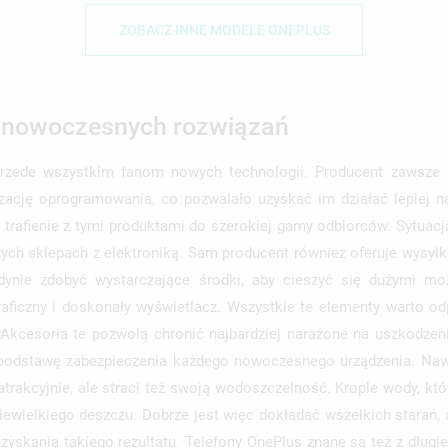
ZOBACZ INNE MODELE ONEPLUS
WÓRZ LISTĘ ŻYCZEŃ
LOGUJ SIĘ
MODALTITLE))
ZWA LISTY ŻYCZEŃ
SISZ BYĆ ZALOGOWANY BY ZAPISAĆ PRODUKTY NA SWOJEJ LIŚCIE
CONFIRMMESSAGE))
JE LISTY ŻYCZEŃ
CZEŃ.
n nowoczesnych rozwiązań
UTWÓRZ NOWĄ L
add_circle_outline
przede wszystkim fanom nowych technologii. Producent zawsze 
((CANCELTEXT))
((MODALDELETETEXT))
ANULUJ
ZALOGUJ SIĘ
ację oprogramowania, co pozwalało uzyskać im działać lepiej n
ANULUJ
UTWÓRZ LISTĘ ŻYCZEŃ
trafienie z tymi produktami do szerokiej gamy odbiorców. Sytuacj
ych sklepach z elektroniką. Sam producent również oferuje wysyłk
ynie zdobyć wystarczające środki, aby cieszyć się dużymi moż
graficzny i doskonały wyświetlacz. Wszystkie te elementy warto
 Akcesoria te pozwolą chronić najbardziej narażone na uszkodze
 podstawę zabezpieczenia każdego nowoczesnego urządzenia. Naw
 atrakcyjnie, ale straci też swoją wodoszczelność. Krople wody, k
wielkiego deszczu. Dobrze jest więc dokładać wszelkich starań, 
skania takiego rezultatu. Telefony OnePlus znane są też z długi