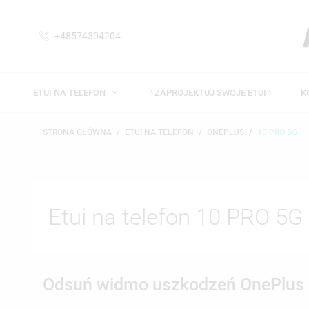
+48574304204
ETUI NA TELEFON
⭐ZAPROJEKTUJ SWOJE ETUI⭐
K
STRONA GŁÓWNA
ETUI NA TELEFON
ONEPLUS
10 PRO 5G
Etui na telefon 10 PRO 5G
Odsuń widmo uszkodzeń OnePlus 1