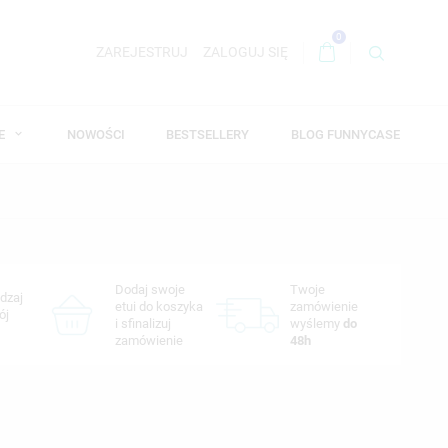
0
ZAREJESTRUJ
ZALOGUJ SIĘ
WE
NOWOŚCI
BESTSELLERY
BLOG FUNNYCASE
Dodaj swoje
Twoje
dzaj
etui do koszyka
zamówienie
ój
i sfinalizuj
wyślemy
do
zamówienie
48h