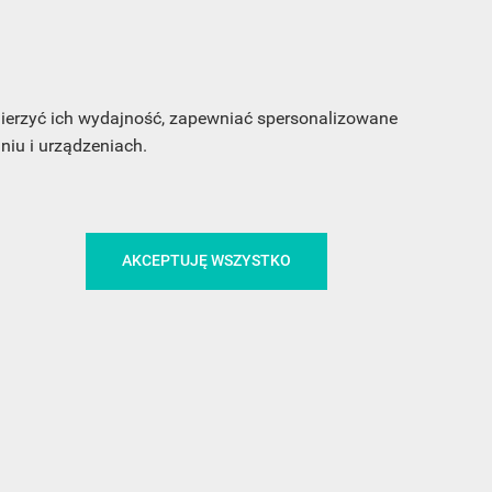
CA
ŚLEDŹ NAS NA FACEBOOKU
 mierzyć ich wydajność, zapewniać spersonalizowane
iu i urządzeniach.
!
MEDIA
AKCEPTUJĘ WSZYSTKO