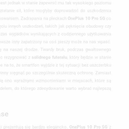
 jest jednak w stanie zapewnić mu tak wysokiego poziomu
ziałanie sił, które mogłyby doprowadzić do uszkodzenia
rysowaniem. Zadrapania na pleckach
OnePlus 10 Pro 5G
co
iu innych uszkodzeń, takich jak pęknięcia obudowy czy
dczas wypadków wynikających z codziennego użytkowania
 zawsze inny zapatrzony na coś pieszy może na nas wpaść.
ię na naszej drodze. Twardy bruk, podczas gwałtownego
ęc rezygnować z
solidnego futerału
, który będzie w stanie
e na to, że smartfon wyjdzie z tej sytuacji bez uszczerbku
owinny sięgnąć po szczególnie skuteczną ochronę. Zamiast
się ono wyraźnymi wzmocnieniami w miejscach, które są
delem, do którego zdecydowanie warto wybrać najlepszą
ase
i prezentują się bardzo elegancko.
OnePlus 10 Pro 5G
z