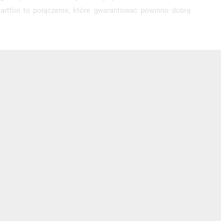
artfon to połączenie, które gwarantować powinno dobrą
s e-
sz
my