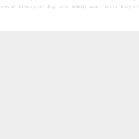
rawnie działać przez długi czas.
Solidny case
i bardzo dobry sm
NEWSLETTER
Zaznacz poniższą zgodę, jeśli chcesz dostawać raz na jakiś cza
mail z nowościami i ciekawostkami. Pamiętaj, że zawsze może
cofnąć swoją zgodę. Jeśli chciałbyś dowiedzieć się jak chroni
Twoją prywatność, zobacz Politykę Prywatności.