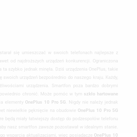
ISTĘ
starał się umieszczać w swoich telefonach najlepsze z
awet od najdroższych urządzeń konkurencji. Ograniczona
a ta szybko jednak minęła. Dziś urządzenia OnePlus, takie
ę swoich urządzeń bezpośrednio do naszego kraju. Każdy,
liwościami urządzenia. Smartfon poza bardzo dobrymi
 odpowiednio chronić. Może pomóc w tym
szkło hartowane
nia elementy
OnePlus 10 Pro 5G
. Nigdy nie należy jednak
et niewielkie pęknięcie na obudowie
OnePlus 10 Pro 5G
tóre będą miały łatwiejszy dostęp do podzespołów telefonu
aby nasz smartfon zawsze pozostawał w idealnym stanie.
ego wsparcia aktualizacjami, więc posiadacze
OnePlus 10