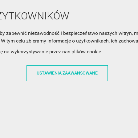
UŻYTKOWNIKÓW
ACJE
OBSŁUGA KLIENTA
WSPÓŁPRA
, aby zapewnić niezawodność i bezpieczeństwo naszych witryn,
ZWROTY I WYMIANY
DLA FIRM
W tym celu zbieramy informacje o użytkownikach, ich zachowan
N KODÓW
PŁATNOŚCI I DOSTAWY
DLA GRAFIKÓW
dę na wykorzystywanie przez nas plików cookie.
CH
ŚLEDZENIE PRZESYŁKI
DOŁĄCZ DO NAS
N
FAQ
NASZE SOCIAL 
USTAWIENIA ZAAWANSOWANE
PRYWATNOŚCI
KONTAKT Z NAMI
N NEWSLETTERA
 EOG
 Z NEWSLETTERA