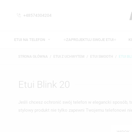
+48574304204
ETUI NA TELEFON
⭐ZAPROJEKTUJ SWOJE ETUI⭐
K
STRONA GŁÓWNA
ETUI Z UCHWYTEM
ETUI SMOOTH
ETUI BL
Etui Blink 20
Jeśli chcesz
ochronić swój telefon
w elegancki sposób, to
stylowy produkt nie tylko zapewni Twojemu telefonowi
ni