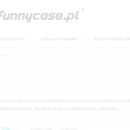
OLEKCJE ETUI
SZKŁA HARTOWANE
FOLIE HYDROŻELO
INK 20
 czarne, gumowe etui z zawieszką w kształcie psa i czarnych koral
ezbędną ochronę
, ale także doda mu wyjątkowego charakteru.