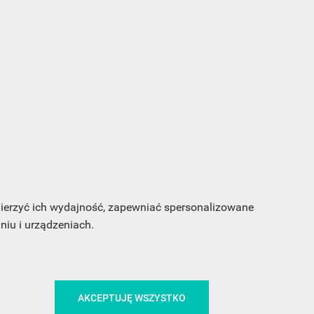
s e-
sz
my
 mierzyć ich wydajność, zapewniać spersonalizowane
iu i urządzeniach.
AKCEPTUJĘ WSZYSTKO