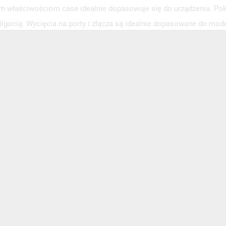
m właściwościom case idealnie dopasowuje się do urządzenia. Pok
ilgocią. Wycięcia na porty i złącza są idealnie dopasowane do mo
lefonu. Matowa warstwa nie zbiera odcisków palców, przez co Twoj
 elementem ozdobnym jest zawieszka złożona z czarnych i białych
le również praktyczny uchwyt. Dzięki niemu nie musisz się martwić
na do case’a, więc nie zgubisz jej. Do produkcji zawieszki wykorz
łość.
ści dodaje brelok w kształcie psa w kolorze czarnym. Element zos
na uszkodzenia. Biała „obroża” w małych koralików o kolejny cie
i.
iecz telefon eleganckim etui
asz stylowego i funkcjonalnego etui do swojego telefonu, to czarne
ralików jest idealnym wyborem dla Ciebie. Zamów teraz i ciesz się