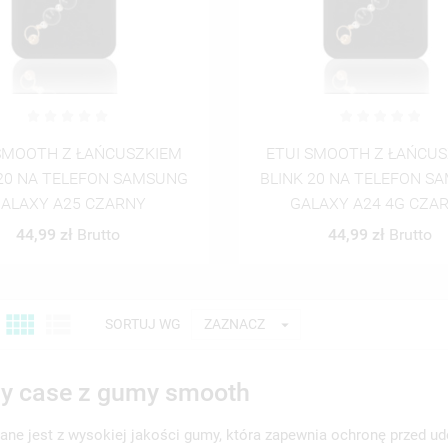
SMOOTH Z ŁAŃCUSZKIEM
ETUI SMOOTH Z ŁAŃCU
 20 NA TELEFON SAMSUNG
BLINK 20 NA TELEFON S
ALAXY A25 CZARNY
GALAXY A24 4G CZA
44,99 zł
Brutto
44,99 zł
Brutto



SORTUJ WG
ZAZNACZ
wy case z gumy smooth
ane jest z wysokiej jakości gumy, która zapewnia ochronę przed u