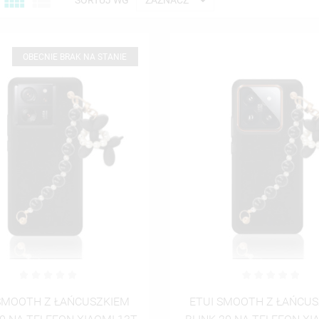



SORTUJ WG
ZAZNACZ
OBECNIE BRAK NA STANIE
SMOOTH Z ŁAŃCUSZKIEM
ETUI SMOOTH Z ŁAŃCU