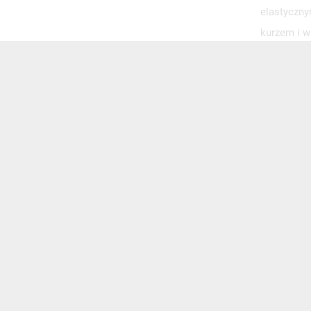
elastyczny
kurzem i w
funkcji te
Dodatkowym
dodatek, a
przymocowa
na jej trwa
Uroku cało
odpornego 
elementam
Zabezp
Jeśli szuk
białych ko