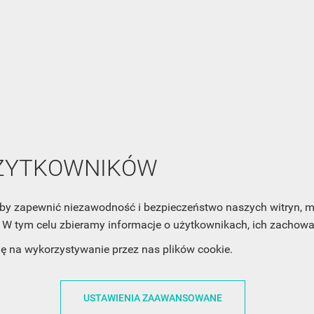
NEWSLETTER
UŻYTKOWNIKÓW
Zaznacz poniższą zgodę, jeśli chcesz dostawać raz na jakiś cza
mail z nowościami i ciekawostkami. Pamiętaj, że zawsze może
cofnąć swoją zgodę. Jeśli chciałbyś dowiedzieć się jak chroni
, aby zapewnić niezawodność i bezpieczeństwo naszych witryn,
Twoją prywatność, zobacz Politykę Prywatności.
W tym celu zbieramy informacje o użytkownikach, ich zachowan
dę na wykorzystywanie przez nas plików cookie.
USTAWIENIA ZAAWANSOWANE