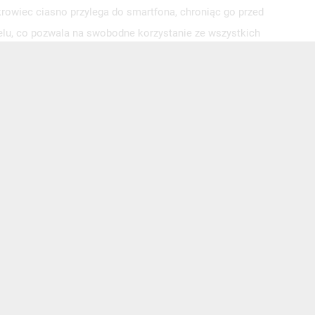
rowiec ciasno przylega do smartfona,
chroniąc go
przed
delu, co pozwala na swobodne korzystanie ze wszystkich
e urządzenie zawsze będzie
eleganckie i estetyczne.
 koralików o różnych wielkościach. To nie tylko stylowy
 o przypadkowe upuszczenie. Zawieszka jest na stałe
ystano materiały wysokiej jakości co pozytywnie wpływa
tał wykonany z elastycznego tworzywa sztucznego
kawy dodatek. Całość została wykończona złotymi
, gumowe etui z zawieszką w kształcie psa i czarno-
 stylową ochroną swojego telefonu!