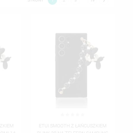
STRONY

1
2
3
19
SZKIEM
ETUI SMOOTH Z ŁAŃCUSZKIEM