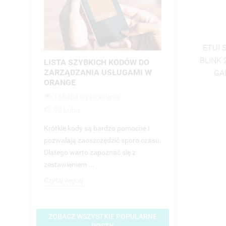
ETUI 
BLINK
LISTA SZYBKICH KODÓW DO
JAK USTAWI
ZARZĄDZANIA USŁUGAMI W
W SMS?
GA
ORANGE
89460 wyświ
168484 wyświetlenia
86
Lubię
90
Lubię
Brak polskich 
UT
Krótkie kody są bardzo pomocne i
ZA
wiadomościach 
((
pozwalają zaoszczędzić sporo czasu.
który może mieć
Dlatego warto zapoznać się z
NA
konsekwencje dla
MU
((
MO
zestawieniem ...
ŻY
Czytaj więcej
Czytaj więcej
ZOBACZ WSZYSTKIE POPULARNE