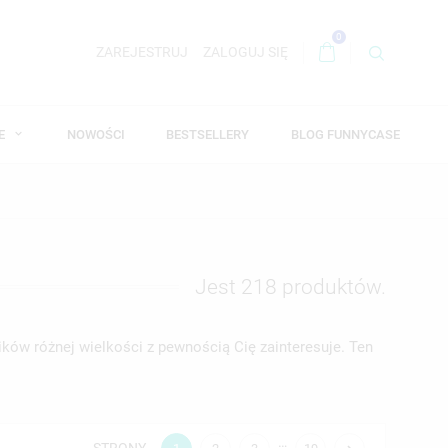
0
ZAREJESTRUJ
ZALOGUJ SIĘ
WE
NOWOŚCI
BESTSELLERY
BLOG FUNNYCASE
Jest 218 produktów.
ików różnej wielkości z pewnością Cię zainteresuje. Ten
…