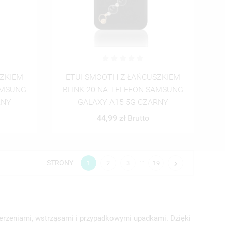
SZKIEM
ETUI SMOOTH Z ŁAŃCUSZKIEM
AMSUNG
BLINK 20 NA TELEFON SAMSUNG
RNY
GALAXY A15 5G CZARNY
44,99 zł
Brutto
…
STRONY

1
2
3
19
derzeniami, wstrząsami i przypadkowymi upadkami. Dzięki