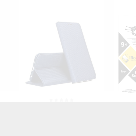
ON
FOLIA HYDROŻELOWA NA TELEFON
Folia 
WY
MOTOROLA EDGE 30
Na Ekr
TRANSPARENTNY
EDG