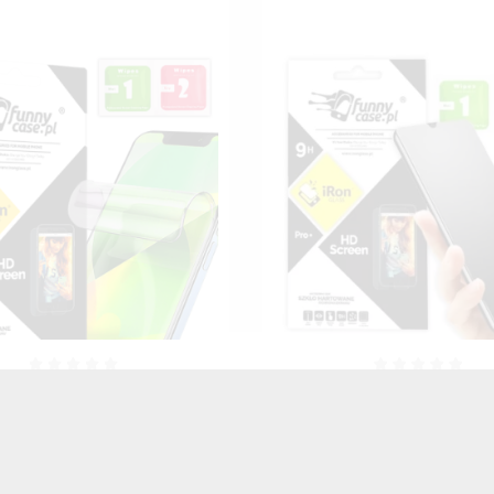
Prywatyzująca Hydrożelowa
Folia Hydrożelowa Matowa 
an Telefonu Do MOTOROLA
Telefonu Do MOTOROLA E
E 30 TRANSPARENTNY
TRANSPARENTNY MA
MATOWY