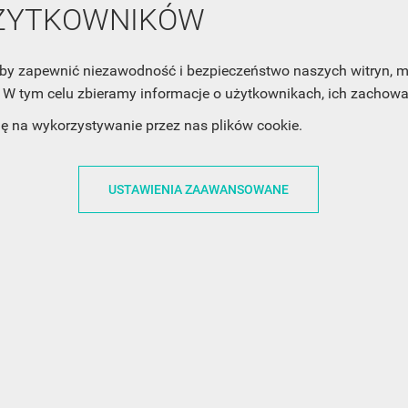
mail z nowościami i ciekawostkami. Pamiętaj, że zawsze może
UŻYTKOWNIKÓW
cofnąć swoją zgodę. Jeśli chciałbyś dowiedzieć się jak chroni
Twoją prywatność, zobacz Politykę Prywatności.
, aby zapewnić niezawodność i bezpieczeństwo naszych witryn,
W tym celu zbieramy informacje o użytkownikach, ich zachowan
dę na wykorzystywanie przez nas plików cookie.
USTAWIENIA ZAAWANSOWANE
ACJE
OBSŁUGA KLIENTA
WSPÓŁPRA
ZWROTY I WYMIANY
DLA FIRM
N KODÓW
PŁATNOŚCI I DOSTAWY
DLA GRAFIKÓW
CH
ŚLEDZENIE PRZESYŁKI
DOŁĄCZ DO NAS
N
FAQ
NASZE SOCIAL 
PRYWATNOŚCI
KONTAKT Z NAMI