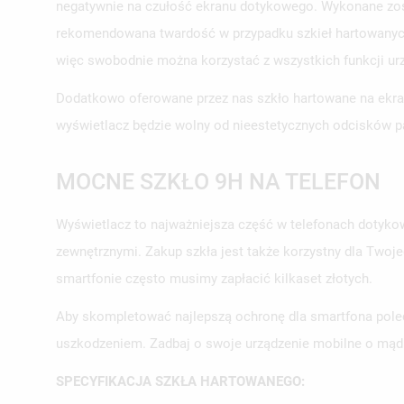
negatywnie na czułość ekranu dotykowego. Wykonane zosta
rekomendowana twardość w przypadku szkieł hartowanych). 
więc swobodnie można korzystać z wszystkich funkcji 
Dodatkowo oferowane przez nas szkło hartowane na ekran
wyświetlacz będzie wolny od nieestetycznych odcisków p
MOCNE SZKŁO 9H NA TELEFON
Wyświetlacz to najważniejsza część w telefonach dotykow
zewnętrznymi. Zakup szkła jest także korzystny dla Twoj
smartfonie często musimy zapłacić kilkaset złotych.
Aby skompletować najlepszą ochronę dla smartfona polec
uszkodzeniem. Zadbaj o swoje urządzenie mobilne o mąd
SPECYFIKACJA SZKŁA HARTOWANEGO: