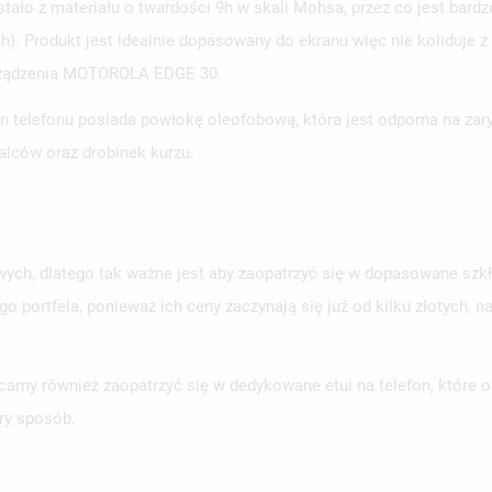
ło z materiału o twardości 9h w skali Mohsa, przez co jest bardzo
Produkt jest idealnie dopasowany do ekranu więc nie koliduje z cz
urządzenia MOTOROLA EDGE 30.
 telefonu posiada powłokę oleofobową, która jest odporna na zary
alców oraz drobinek kurzu.
ych, dlatego tak ważne jest aby zaopatrzyć się w dopasowane szkł
ego portfela, ponieważ ich ceny zaczynają się już od kilku złotyc
amy również zaopatrzyć się w dedykowane etui na telefon, które o
ry sposób.