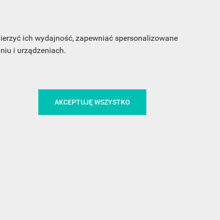
sz
my
 mierzyć ich wydajność, zapewniać spersonalizowane
iu i urządzeniach.
AKCEPTUJĘ WSZYSTKO
CA
ŚLEDŹ NAS NA FACEBOOKU
!
MEDIA