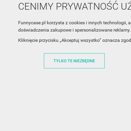
CENIMY PRYWATNOŚĆ 
Funnycase.pl korzysta z cookies i innych technologii
doświadczenia zakupowe i spersonalizowane reklamy. 
Kliknięcie przycisku „Akceptuj wszystko” oznacza zgo
TYLKO TE NIEZBĘDNE
INFORMACJA O SKLEPIE
INFORM
FunnyCase.pl
O MARCE
Trudna 13
REGULAMI
32-700 Bochnia
RABATOWY
Polska
REGULAMI
office@funnycase.pl
POLITYKA 
+48574304204
COOKIES