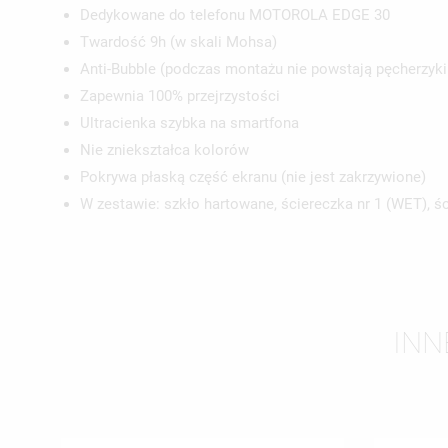
Dedykowane do telefonu MOTOROLA EDGE 30
Twardość 9h (w skali Mohsa)
Anti-Bubble (podczas montażu nie powstają pęcherzyki
Zapewnia 100% przejrzystości
UT
Ultracienka szybka na smartfona
ZA
Nie zniekształca kolorów
NA
Pokrywa płaską część ekranu (nie jest zakrzywione)
MU
MO
ŻY
W zestawie: szkło hartowane, ściereczka nr 1 (WET), śc
INN