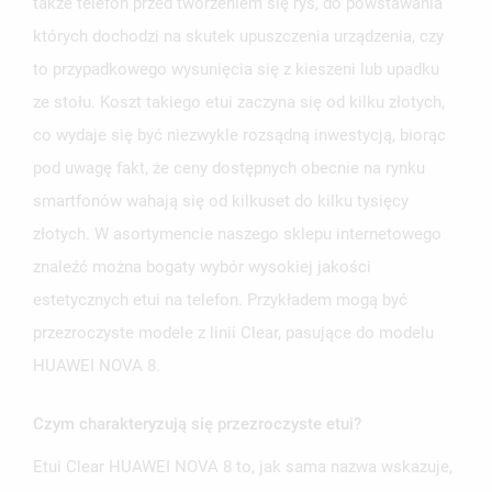
także telefon przed tworzeniem się rys, do powstawania
których dochodzi na skutek upuszczenia urządzenia, czy
to przypadkowego wysunięcia się z kieszeni lub upadku
ze stołu. Koszt takiego etui zaczyna się od kilku złotych,
co wydaje się być niezwykle rozsądną inwestycją, biorąc
pod uwagę fakt, że ceny dostępnych obecnie na rynku
smartfonów wahają się od kilkuset do kilku tysięcy
złotych. W asortymencie naszego sklepu internetowego
znaleźć można bogaty wybór wysokiej jakości
estetycznych etui na telefon. Przykładem mogą być
przezroczyste modele z linii Clear, pasujące do modelu
HUAWEI NOVA 8.
Czym charakteryzują się przezroczyste etui?
Etui Clear HUAWEI NOVA 8 to, jak sama nazwa wskazuje,