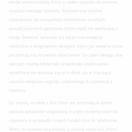
model przezroczysty, który w żaden sposób nie zmienia
wyglądu naszego telefonu. Stanowi ono idealne
rozwiązanie dla wszystkich miłośników prostych,
UTWÓRZ LISTĘ ŻYCZEŃ
ponadczasowych gadżetów, które nigdy nie wychodzą z
ZALOGUJ SIĘ
mody. Świetnie sprawdzi się także u posiadaczy
NAZWA LISTY ŻYCZEŃ
MUSISZ BYĆ ZALOGOWANY BY ZAPISAĆ PRODUKTY NA
telefonów o oryginalnym designie, które już same w sobie
MOJE LISTY ŻYCZEŃ
SWOJEJ LIŚCIE ŻYCZEŃ.
prezentują się niezwykle efektownie. Do zalet takiego etui
UTWÓRZ NOWĄ LISTĘ
add_circle_outline
zaliczyć można także fakt, iż podczas użytkowania
ANULUJ
ZALOGUJ SIĘ
smartfona nie wysuwa się on z dłoni, co w znaczący
ANULUJ
UTWÓRZ LISTĘ ŻYCZEŃ
sposób zwiększa wygodę codziennego korzystania z
telefonu.
Co więcej, modele z linii Clear nie zmieniają w żaden
sposób gabarytów urządzenia, z czym możemy mieć do
czynienia w przypadku innych modeli etui do telefonów.
Warto tu również wspomnieć o niskiej cenie etui, która