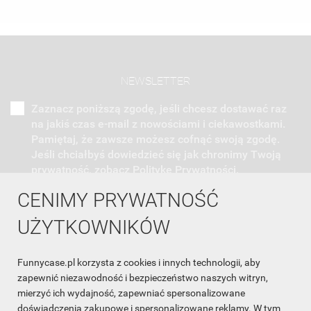
NEWSLETTER
Zaznacz poniższą zgodę, jeśli chcesz dostawać raz
na jakiś czas e-mail z nowościami i ciekawostkami.
Pamiętaj, że zawsze możesz cofnąć swoją zgodę.
Jeśli chciałbyś dowiedzieć się jak chronimy Twoją
prywatność, zobacz Politykę Prywatności.
CENIMY PRYWATNOŚĆ
UŻYTKOWNIKÓW
Funnycase.pl korzysta z cookies i innych technologii, aby
INFORMACJA O SKLEPIE

zapewnić niezawodność i bezpieczeństwo naszych witryn,
mierzyć ich wydajność, zapewniać spersonalizowane
INFORMACJE

doświadczenia zakupowe i spersonalizowane reklamy. W tym