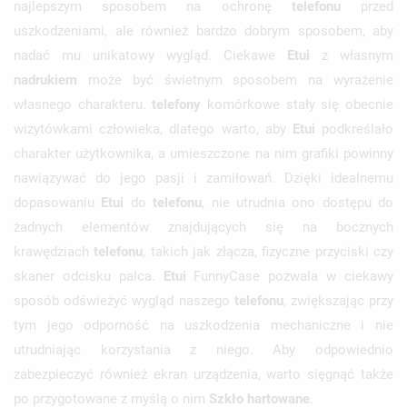
najlepszym sposobem na ochronę
telefonu
przed
uszkodzeniami, ale również bardzo dobrym sposobem, aby
nadać mu unikatowy wygląd. Ciekawe
Etui
z własnym
nadrukiem
może być świetnym sposobem na wyrażenie
własnego charakteru.
telefony
komórkowe stały się obecnie
wizytówkami człowieka, dlatego warto, aby
Etui
podkreślało
charakter użytkownika, a umieszczone na nim grafiki powinny
nawiązywać do jego pasji i zamiłowań. Dzięki idealnemu
dopasowaniu
Etui
do
telefonu
, nie utrudnia ono dostępu do
żadnych elementów znajdujących się na bocznych
krawędziach
telefonu
, takich jak złącza, fizyczne przyciski czy
skaner odcisku palca.
Etui
FunnyCase pozwala w ciekawy
sposób odświeżyć wygląd naszego
telefonu
, zwiększając przy
tym jego odporność na uszkodzenia mechaniczne i nie
utrudniając korzystania z niego. Aby odpowiednio
zabezpieczyć również ekran urządzenia, warto sięgnąć także
po przygotowane z myślą o nim
Szkło hartowane
.