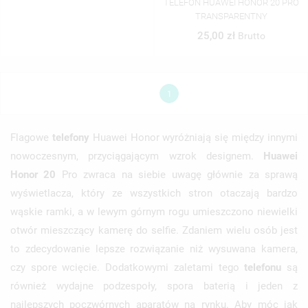
TELEFON HUAWEI HONOR 20 PRO
TRANSPARENTNY
25,00 zł
Brutto
1
Flagowe
telefony
Huawei Honor wyróżniają się między innymi
nowoczesnym, przyciągającym wzrok designem.
Huawei
Honor 20
Pro zwraca na siebie uwagę głównie za sprawą
wyświetlacza, który ze wszystkich stron otaczają bardzo
wąskie ramki, a w lewym górnym rogu umieszczono niewielki
otwór mieszczący kamerę do selfie. Zdaniem wielu osób jest
to zdecydowanie lepsze rozwiązanie niż wysuwana kamera,
czy spore wcięcie. Dodatkowymi zaletami tego
telefonu
są
również wydajne podzespoły, spora baterią i jeden z
najlepszych poczwórnych aparatów na rynku. Aby móc jak