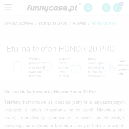
0
STRONA GŁÓWNA
ETUI NA TELEFON
HUAWEI
HONOR 20 PRO
Etui na telefon HONOR 20 PRO
Wybierz
Wybierz
Dodaj
Twoje
producenta
rodzaj
swoje etui
zamówi
oraz model
etui na
do koszyka
wyślem
swojego
swój
i sfinalizuj
48h
telefonu
telefon
zamówienie
Etui i szkło hartowane na Huawei Honor 20 Pro
Telefony
komórkowe są obecnie jednymi z najważniejszych
urządzeń, z jakich korzystamy na co dzień. Ułatwiają one
pracę, umożliwiają planowanie naszych przedsięwzięć,
pozwalają na utrzymanie kontaktu z innymi ludźmi, a często