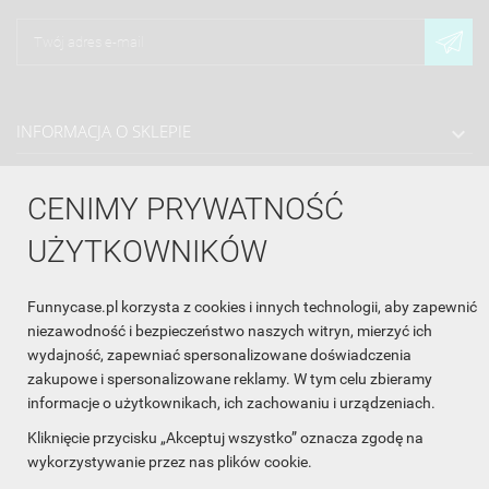
INFORMACJA O SKLEPIE

INFORMACJE

CENIMY PRYWATNOŚĆ
OBSŁUGA KLIENTA

UŻYTKOWNIKÓW
WSPÓŁPRACA

Funnycase.pl korzysta z cookies i innych technologii, aby zapewnić
ŚLEDŹ NAS NA FACEBOOKU

niezawodność i bezpieczeństwo naszych witryn, mierzyć ich
wydajność, zapewniać spersonalizowane doświadczenia
zakupowe i spersonalizowane reklamy. W tym celu zbieramy
Made with
❤
in Poland
informacje o użytkownikach, ich zachowaniu i urządzeniach.
Kliknięcie przycisku „Akceptuj wszystko” oznacza zgodę na
wykorzystywanie przez nas plików cookie.