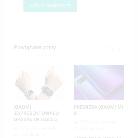
Powiązane posty
w
XIAOMI
PREMIERA XIAOMI MI
S
ZAPREZENTOWAŁO
8!
D
OPASKĘ MI BAND 3
W
3072 wyświetlenia
my
3718 wyświetlenia
78
Polubiony
78
Polubiony