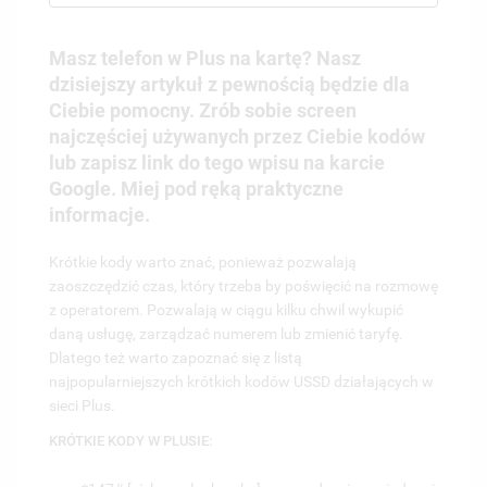
1. INFOLINIA W PLUSIE
2. JAK WYŁĄCZYĆ SMS PREMIUM W PLUSIE?
Masz telefon w Plus na kartę? Nasz
dzisiejszy artykuł z pewnością będzie dla
Ciebie pomocny.
Zrób sobie screen
najczęściej używanych przez Ciebie kodów
lub zapisz link do tego wpisu na karcie
Google.
Miej pod ręką praktyczne
informacje.
Krótkie kody warto znać, ponieważ pozwalają
zaoszczędzić czas, który trzeba by poświęcić na rozmowę
z operatorem.
Pozwalają w ciągu kilku chwil wykupić
daną usługę, zarządzać numerem lub zmienić taryfę.
Dlatego też warto zapoznać się z listą
najpopularniejszych krótkich kodów
USSD
działających w
sieci Plus.
KRÓTKIE KODY W PLUSIE: