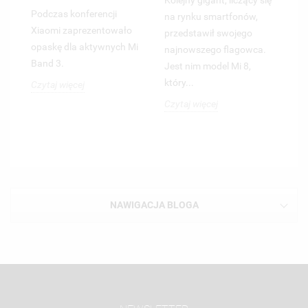
Kolejny gigant, liczący się
Podczas konferencji
Cz
na rynku smartfonów,
Xiaomi zaprezentowało
do
przedstawił swojego
opaskę dla aktywnych Mi
fo
najnowszego flagowca.
Band 3.
Wy
Jest nim model Mi 8,
pe
który...
Czytaj więcej
cz
Czytaj więcej
Cz
NAWIGACJA BLOGA