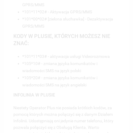
GPRS/MMS
*101*11*02# - Aktywacja GPRS/MMS
*101*00*02# [zielona słuchawka] - Dezaktywacja
GPRS/MMS
KODY W PLUSIE, KTÓRYCH MOŻESZ NIE
ZNAĆ:
*101*11*03# - aktywacja usługi
Videorozmowa
*105*10# - zmiana języka komunikatów i
wiadomości SMS na język polski
*105*20# - zmiana języka komunikatów i
wiadomości SMS na język angielski
INFOLINIA W PLUSIE
Niestety Operator Plus nie posiada krótkich kodów, za
pomocą których można połączyć się z danym Działem
Infolinii.
Udostępniają oni jedynie numer telefonu, który
pozwala połączyć się z Obsługą Klienta.
Warto