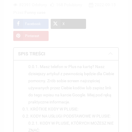
82391 Odsłony
168
Polubiony
2022-09-15
Przez
Funny case
Facebook
X
Pinterest
SPIS TREŚCI
0.0.1. Masz telefon w Plus na kartę? Nasz
dzisiejszy artykuł z pewnością będzie dla Ciebie
pomocny. Zrób sobie screen najczęściej
używanych przez Ciebie kodów lub zapisz link
do tego wpisu na karcie Google. Miej pod ręką
praktyczne informacje.
0.1. KRÓTKIE KODY W PLUSIE:
0.2. KODY NA USŁUGI PODSTAWOWE W PLUSIE:
0.2.1. KODY W PLUSIE, KTÓRYCH MOŻESZ NIE
ZNAĆ: