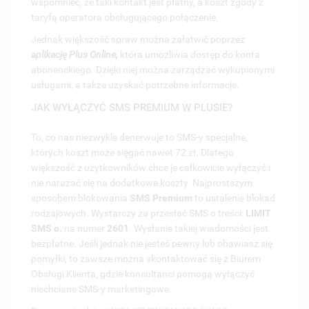
wspomnieć, że taki kontakt jest płatny, a koszt zgody z
taryfą operatora obsługującego połączenie.
Jednak większość spraw można załatwić poprzez
aplikację Plus Online,
która umożliwia dostęp do konta
abonenckiego.
Dzięki niej można zarządzać wykupionymi
usługami, a także uzyskać potrzebne informacje.
JAK WYŁĄCZYĆ SMS PREMIUM W PLUSIE?
To, co
nas niezwykle denerwuje to SMS-y specjalne,
których koszt może sięgać nawet 72 zł.
Dlatego
większość z użytkowników chce je całkowicie wyłączyć i
UTWÓRZ LISTĘ ŻYCZEŃ
nie narażać się na dodatkowe koszty.
Najprostszym
ZALOGUJ SIĘ
((MODALTITLE))
sposobem blokowania
SMS Premium
to ustalenie blokad
rodzajowych. Wystarczy za przesłać SMS o treści:
LIMIT
NAZWA LISTY ŻYCZEŃ
MUSISZ BYĆ ZALOGOWANY BY ZAPISAĆ PRODUKTY NA
((CONFIRMMESSAGE))
MOJE LISTY ŻYCZEŃ
SMS o.
na numer
2601
. Wysłanie takiej wiadomości jest
SWOJEJ LIŚCIE ŻYCZEŃ.
bezpłatne.
Jeśli jednak nie jesteś pewny lub obawiasz się
pomyłki, to zawsze można skontaktować się z Biurem
UTWÓRZ NOWĄ LISTĘ
add_circle_outline
Obsługi Klienta, gdzie konsultanci pomogą wyłączyć
((CANCELTEXT))
((MODALDELETETEXT))
ANULUJ
ZALOGUJ SIĘ
niechciane SMS-y marketingowe.
ANULUJ
UTWÓRZ LISTĘ ŻYCZEŃ