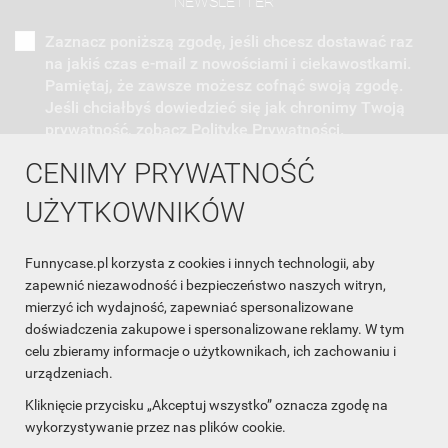
NEWSLETTER
Zaznacz poniższą zgodę, jeśli chcesz dostawać raz
na jakiś czas e-mail z nowościami i ciekawostkami.
Pamiętaj, że zawsze możesz cofnąć swoją zgodę.
Jeśli chciałbyś dowiedzieć się jak chronimy Twoją
prywatność, zobacz Politykę Prywatności.
CENIMY PRYWATNOŚĆ
UŻYTKOWNIKÓW
Funnycase.pl korzysta z cookies i innych technologii, aby
INFORMACJA O SKLEPIE

zapewnić niezawodność i bezpieczeństwo naszych witryn,
mierzyć ich wydajność, zapewniać spersonalizowane
INFORMACJE

doświadczenia zakupowe i spersonalizowane reklamy. W tym
celu zbieramy informacje o użytkownikach, ich zachowaniu i
OBSŁUGA KLIENTA

urządzeniach.
WSPÓŁPRACA

Kliknięcie przycisku „Akceptuj wszystko” oznacza zgodę na
wykorzystywanie przez nas plików cookie.
ŚLEDŹ NAS NA FACEBOOKU
