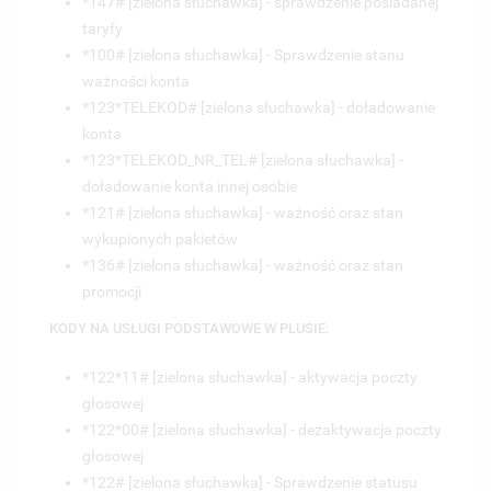
*147# [zielona słuchawka] - sprawdzenie posiadanej
taryfy
*100# [zielona słuchawka] - Sprawdzenie stanu
ważności konta
*123*
TELEKOD
# [zielona słuchawka] - doładowanie
konta
*123*
TELEKOD_NR_TEL
# [zielona słuchawka] -
doładowanie konta innej osobie
*121# [zielona słuchawka] - ważność oraz stan
wykupionych pakietów
*136# [zielona słuchawka] - ważność oraz stan
promocji
KODY NA USŁUGI PODSTAWOWE W PLUSIE:
*122*11# [zielona słuchawka] - aktywacja poczty
głosowej
*122*00# [zielona słuchawka] - dezaktywacja poczty
głosowej
*122# [zielona słuchawka] - Sprawdzenie statusu