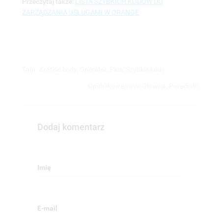
Przeczytaj także:
LISTA SZYBKICH KODÓW DO
ZARZĄDZANIA USŁUGAMI W ORANGE
Tagi :
Krótkie kody
,
Operator
,
Plus
,
Szybkie kody
Opublikowano w:
Główna
,
Poradniki
Dodaj komentarz
Imię
E-mail