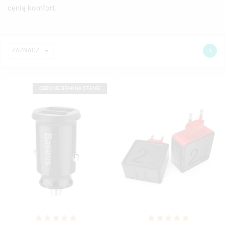
cenią komfort.

ZAZNACZ
1
OBECNIE BRAK NA STANIE