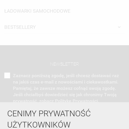
ŁADOWARKI SAMOCHODOWE
BESTSELLERY
NEWSLETTER
Zaznacz poniższą zgodę, jeśli chcesz dostawać raz
na jakiś czas e-mail z nowościami i ciekawostkami.
Pamiętaj, że zawsze możesz cofnąć swoją zgodę.
Jeśli chciałbyś dowiedzieć się jak chronimy Twoją
prywatność, zobacz Politykę Prywatności.
CENIMY PRYWATNOŚĆ
UŻYTKOWNIKÓW