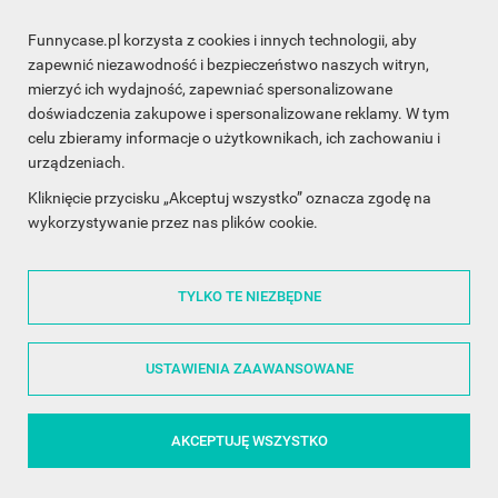
Funnycase.pl korzysta z cookies i innych technologii, aby
INFORMACJA O SKLEPIE

zapewnić niezawodność i bezpieczeństwo naszych witryn,
mierzyć ich wydajność, zapewniać spersonalizowane
INFORMACJE

doświadczenia zakupowe i spersonalizowane reklamy. W tym
celu zbieramy informacje o użytkownikach, ich zachowaniu i
OBSŁUGA KLIENTA

urządzeniach.
WSPÓŁPRACA

Kliknięcie przycisku „Akceptuj wszystko” oznacza zgodę na
wykorzystywanie przez nas plików cookie.
ŚLEDŹ NAS NA FACEBOOKU

TYLKO TE NIEZBĘDNE
Made with
❤
in Poland
USTAWIENIA ZAAWANSOWANE
AKCEPTUJĘ WSZYSTKO