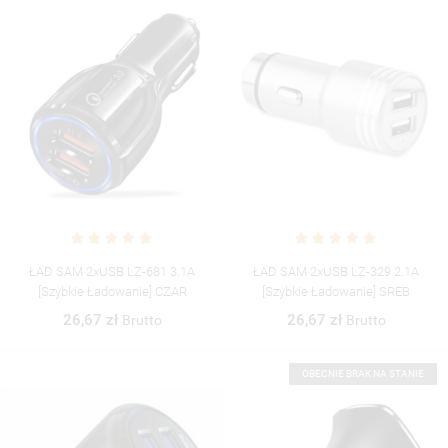
UTWÓRZ LISTĘ ŻYCZEŃ
ZALOGUJ SIĘ
((MODALTITLE))
NAZWA LISTY ŻYCZEŃ
MUSISZ BYĆ ZALOGOWANY BY ZAPISAĆ PRODUKTY NA
((CONFIRMMESSAGE))
MOJE LISTY ŻYCZEŃ
SWOJEJ LIŚCIE ŻYCZEŃ.
UTWÓRZ NOWĄ LISTĘ
add_circle_outline
ŁAD SAM 2xUSB LZ-681 3.1A
ŁAD SAM 2xUSB LZ-329 2.1A
((CANCELTEXT))
((MODALDELETETEXT))
[szybkie Ładowanie] CZAR
[szybkie Ładowanie] SREB
ANULUJ
ZALOGUJ SIĘ
ANULUJ
UTWÓRZ LISTĘ ŻYCZEŃ
26,67 zł
26,67 zł
Brutto
Brutto
OBECNIE BRAK NA STANIE