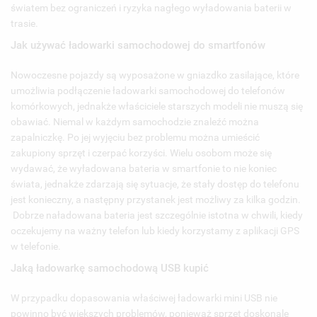
światem bez ograniczeń i ryzyka nagłego wyładowania baterii w
trasie.
Jak używać ładowarki samochodowej do smartfonów
Nowoczesne pojazdy są wyposażone w gniazdko zasilające, które
umożliwia podłączenie ładowarki samochodowej do telefonów
komórkowych, jednakże właściciele starszych modeli nie muszą się
obawiać. Niemal w każdym samochodzie znaleźć można
zapalniczkę. Po jej wyjęciu bez problemu można umieścić
zakupiony sprzęt i czerpać korzyści. Wielu osobom może się
wydawać, że wyładowana bateria w smartfonie to nie koniec
świata, jednakże zdarzają się sytuacje, że stały dostęp do telefonu
jest konieczny, a następny przystanek jest możliwy za kilka godzin.
Dobrze naładowana bateria jest szczególnie istotna w chwili, kiedy
oczekujemy na ważny telefon lub kiedy korzystamy z aplikacji GPS
w telefonie.
Jaką ładowarkę samochodową USB kupić
W przypadku dopasowania właściwej ładowarki mini USB nie
powinno być większych problemów, ponieważ sprzęt doskonale