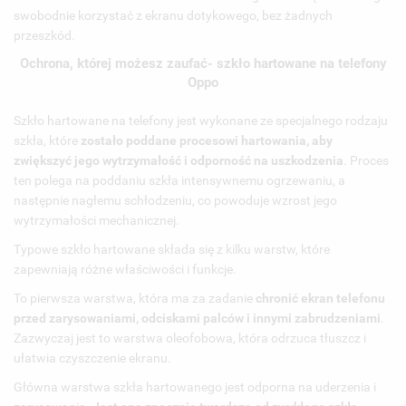
swobodnie korzystać z ekranu dotykowego, bez żadnych
przeszkód.
Ochrona, której możesz zaufać- szkło hartowane na telefony
Oppo
Szkło hartowane na telefony jest wykonane ze specjalnego rodzaju
szkła, które
zostało poddane procesowi hartowania, aby
zwiększyć jego wytrzymałość i odporność na uszkodzenia
. Proces
ten polega na poddaniu szkła intensywnemu ogrzewaniu, a
następnie nagłemu schłodzeniu, co powoduje wzrost jego
wytrzymałości mechanicznej.
Typowe szkło hartowane składa się z kilku warstw, które
zapewniają różne właściwości i funkcje.
To pierwsza warstwa, która ma za zadanie
chronić ekran telefonu
przed zarysowaniami, odciskami palców i innymi zabrudzeniami
.
Zazwyczaj jest to warstwa oleofobowa, która odrzuca tłuszcz i
ułatwia czyszczenie ekranu.
Główna warstwa szkła hartowanego jest odporna na uderzenia i