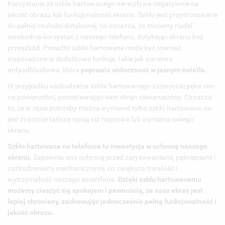
Korzystanie ze szkła hartowanego nie wpływa negatywnie na
jakość obrazu lub funkcjonalność ekranu. Szkło jest przystosowane
do pełnej czułości dotykowej, co oznacza, że możemy nadal
swobodnie korzystać z naszego telefonu, dotykając ekranu bez
przeszkód. Ponadto szkło hartowane może być również
wyposażone w dodatkowe funkcje, takie jak warstwa
antyodblaskowa, która
poprawia widoczność w jasnym świetle.
W przypadku uszkodzenia szkła hartowanego zazwyczaj pęka ono
na powierzchni, pozostawiając sam ekran nienaruszony. Oznacza
to, że w razie potrzeby można wymienić tylko szkło hartowane, co
jest znacznie tańszą opcją niż naprawa lub wymiana całego
ekranu.
Szkło hartowane na telefonie to inwestycja w ochronę naszego
ekranu.
Zapewnia ono ochronę przed zarysowaniami, pęknięciami i
uszkodzeniami mechanicznymi, co zwiększa trwałość i
wytrzymałość naszego smartfona.
Dzięki szkłu hartowanemu
możemy cieszyć się spokojem i pewnością, że nasz ekran jest
lepiej chroniony, zachowując jednocześnie pełną funkcjonalność i
jakość obrazu.