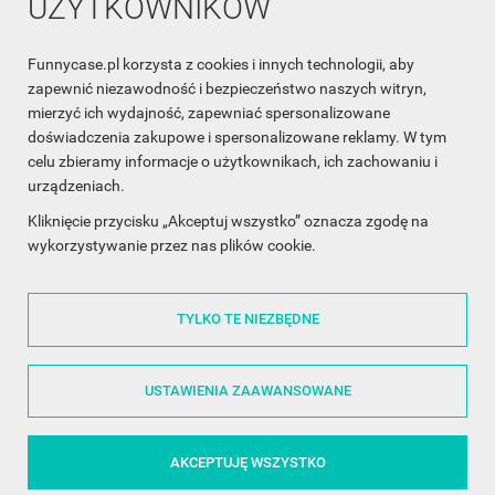
UŻYTKOWNIKÓW
Funnycase.pl korzysta z cookies i innych technologii, aby
INFORMACJA O SKLEPIE

zapewnić niezawodność i bezpieczeństwo naszych witryn,
mierzyć ich wydajność, zapewniać spersonalizowane
INFORMACJE

doświadczenia zakupowe i spersonalizowane reklamy. W tym
celu zbieramy informacje o użytkownikach, ich zachowaniu i
OBSŁUGA KLIENTA

urządzeniach.
WSPÓŁPRACA

Kliknięcie przycisku „Akceptuj wszystko” oznacza zgodę na
wykorzystywanie przez nas plików cookie.
ŚLEDŹ NAS NA FACEBOOKU

TYLKO TE NIEZBĘDNE
Made with
❤
in Poland
USTAWIENIA ZAAWANSOWANE
AKCEPTUJĘ WSZYSTKO