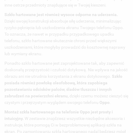
((CONFIRMMESSAGE))
MOJE LISTY ŻYCZEŃ
SWOJEJ LIŚCIE ŻYCZEŃ.
inne ostrze przedmioty znajdujące się w Twojej kieszeni.
Szkło hartowane jest również wysoce odporne na uderzenia.
UTWÓRZ NOWĄ LISTĘ
add_circle_outline
Dzięki swojej konstrukcji absorbuje siłę uderzenia, minimalizując
((CANCELTEXT))
((MODALDELETETEXT))
ANULUJ
ZALOGUJ SIĘ
ryzyko pęknięcia lub uszkodzenia ekranu Twojego telefonu Oppo.
ANULUJ
UTWÓRZ LISTĘ ŻYCZEŃ
To oznacza, że nawet w przypadku przypadkowego upadku
telefonu, szkło hartowane skutecznie chroni przed większymi
uszkodzeniami, które mogłyby prowadzić do kosztownej naprawy
lub wymiany ekranu.
Ponadto szkło hartowane jest zaprojektowane tak, aby zapewnić
doskonałą przejrzystość i czułość dotykową. Nie wpływa na jakość
obrazu ani nie utrudnia korzystania z ekranu dotykowego.
Szkło
posiada również powłokę oleofobową, która zapobiega
pozostawianiu odcisków palców, śladów tłuszczu i innych
zabrudzeń na powierzchni ekranu,
dzięki czemu możesz cieszyć się
czystym i przejrzystym wyglądem swojego telefonu
Oppo
.
Montaż szkła hartowanego na telefonie Oppo jest prosty i
intuicyjny.
W zestawie znajdziesz wszystkie niezbędne akcesoria i
instrukcje, które pomogą Ci w bezproblemowej aplikacji szkła na
ekran. Po zamontowaniu szkła hartowanego nadal będziesz mógł