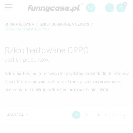
0
STRONA GŁÓWNA
SZKŁA OCHRONNE NA EKRAN
SZKŁO HARTOWANE OPPO
Szkło hartowane OPPO
Jest 61 produktów.
Szkło hartowane to niezwykle przydatny dodatek dla telefonów
Oppo, który zapewnia ochronę ekranu przed zarysowaniami,
uderzeniami i innymi uszkodzeniami mechanicznymi.
…

ZAZNACZ

1
2
3
6