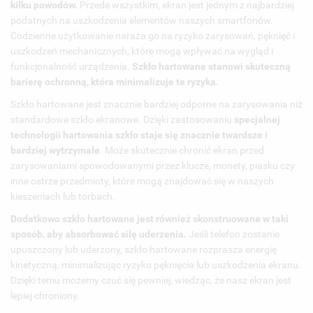
kilku powodów.
Przede wszystkim, ekran jest jednym z najbardziej
podatnych na uszkodzenia elementów naszych smartfonów.
Codzienne użytkowanie naraża go na ryzyko zarysowań, pęknięć i
uszkodzeń mechanicznych, które mogą wpływać na wygląd i
funkcjonalność urządzenia.
Szkło hartowane stanowi skuteczną
barierę ochronną, która minimalizuje te ryzyka.
Szkło hartowane jest znacznie bardziej odporne na zarysowania niż
standardowe szkło ekranowe. Dzięki zastosowaniu
specjalnej
technologii hartowania szkło staje się znacznie twardsze i
bardziej wytrzymałe
. Może skutecznie chronić ekran przed
zarysowaniami spowodowanymi przez klucze, monety, piasku czy
inne ostrze przedmioty, które mogą znajdować się w naszych
kieszeniach lub torbach.
Dodatkowo szkło hartowane jest również skonstruowane w taki
sposób, aby absorbować siłę uderzenia.
Jeśli telefon zostanie
upuszczony lub uderzony, szkło hartowane rozprasza energię
kinetyczną, minimalizując ryzyko pęknięcia lub uszkodzenia ekranu.
Dzięki temu możemy czuć się pewniej, wiedząc, że nasz ekran jest
lepiej chroniony.