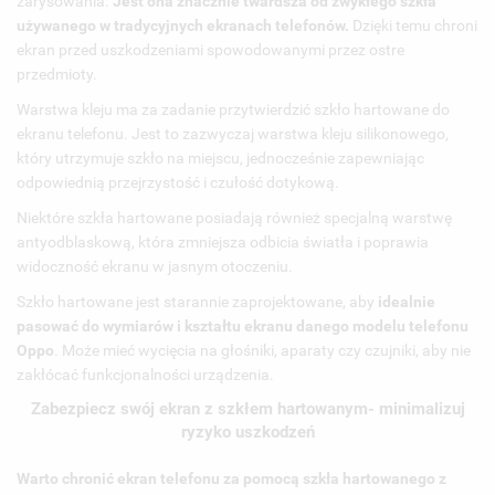
zarysowania.
Jest ona znacznie twardsza od zwykłego szkła
używanego w tradycyjnych ekranach telefonów.
Dzięki temu chroni
ekran przed uszkodzeniami spowodowanymi przez ostre
przedmioty.
Warstwa kleju ma za zadanie przytwierdzić szkło hartowane do
ekranu telefonu. Jest to zazwyczaj warstwa kleju silikonowego,
który utrzymuje szkło na miejscu, jednocześnie zapewniając
odpowiednią przejrzystość i czułość dotykową.
Niektóre szkła hartowane posiadają również specjalną warstwę
antyodblaskową, która zmniejsza odbicia światła i poprawia
widoczność ekranu w jasnym otoczeniu.
Szkło hartowane jest starannie zaprojektowane, aby
idealnie
pasować do wymiarów i kształtu ekranu danego modelu telefonu
Oppo
. Może mieć wycięcia na głośniki, aparaty czy czujniki, aby nie
zakłócać funkcjonalności urządzenia.
Zabezpiecz swój ekran z szkłem hartowanym- minimalizuj
ryzyko uszkodzeń
Warto chronić ekran telefonu za pomocą szkła hartowanego z