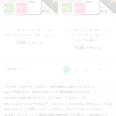
SZKŁO HARTOWANE NA TELEFON
SZKŁO HARTOWANE NA TELEFON
OPPO RENO 14 5G TRANSPARENT
SZKŁO OPPO RENO 14 PRO 5G
TRANSPARENT
15,00 zł
Brutto
15,00 zł
Brutto
…

ZAZNACZ

1
2
3
6
To wyjątkowe szkło zostało specjalnie zaprojektowane i
wyprodukowane, aby zapewnić doskonałą trwałość i
UTWÓRZ LISTĘ ŻYCZEŃ
wytrzymałość
, dzięki czemu możesz być spokojny o
ZALOGUJ SIĘ
bezpieczeństwo swojego ekranu. Jest wykonane z
wysokiej jakości
((MODALTITLE))
hartowanego szkła o dużej twardości,
które skutecznie chroni
NAZWA LISTY ŻYCZEŃ
MUSISZ BYĆ ZALOGOWANY BY ZAPISAĆ PRODUKTY NA
przed zarysowaniami spowodowanymi przez klucze, monety czy