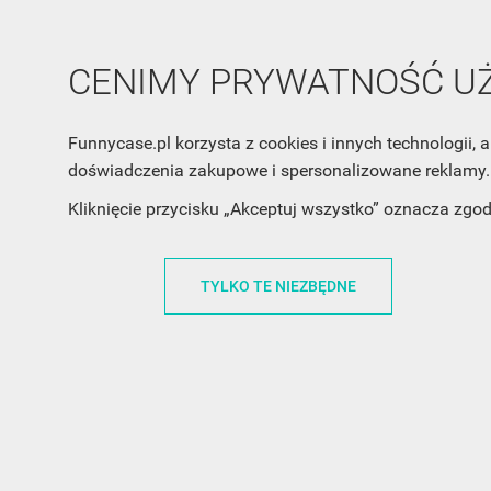
CENIMY PRYWATNOŚĆ 
INFORMACJA O SKLEPIE
INFORM
Funnycase.pl korzysta z cookies i innych technologii
FunnyCase.pl
O MARCE
doświadczenia zakupowe i spersonalizowane reklamy. 
Trudna 13
REGULAMI
Kliknięcie przycisku „Akceptuj wszystko” oznacza zgo
32-700 Bochnia
RABATOWY
Polska
REGULAMI
TYLKO TE NIEZBĘDNE
office@funnycase.pl
POLITYKA 
+48574304204
COOKIES
REGULAMI
KLAUZULA
WYPISANIE