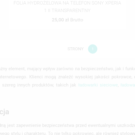
FOLIA HYDROŻELOWA NA TELEFON SONY XPERIA
1 II TRANSPARENTNY
ITLE))
LOGUJ SIĘ
25,00 zł
Brutto
MODALTITLE))
JE LISTY ŻYCZEŃ
ABEL))
SISZ BYĆ ZALOGOWANY BY ZAPISAĆ PRODUKTY NA SWOJEJ LIŚCIE
CONFIRMMESSAGE))
CZEŃ.
STRONY
1
UTWÓRZ NOWĄ LIS
add_circle_outline
((CANCELTEXT))
((MODALDELETETEXT))
((CANCELTEXT))
((LOGINTEXT))
((CANCELTEXT))
((CREATETEXT))
żny element, mający wpływ zarówno na bezpieczeństwo, jak i funk
internetowego. Klienci mogą znaleźć wysokiej jakości pokrowce
 szereg innych produktów, takich jak
ładowarki sieciowe
,
ładow
cja
ędną jest zapewnienie bezpieczeństwa przed ewentualnymi uszkod
wego stylu i charakteru. To nie tylko pokrowiec, ale również styl