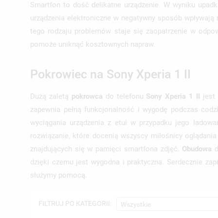
Smartfon to dość delikatne urządzenie. W wyniku upad
urządzenia elektroniczne w negatywny sposób wpływają 
tego rodzaju problemów staje się zaopatrzenie w odp
pomoże uniknąć kosztownych napraw.
Pokrowiec na Sony Xperia 1 II
Dużą zaletą
pokrowca
do telefonu
Sony Xperia 1 II
jest 
zapewnia pełną funkcjonalność i wygodę podczas codz
wyciągania urządzenia z etui w przypadku jego ładowa
rozwiązanie, które docenią wszyscy miłośnicy oglądani
znajdujących się w pamięci smartfona zdjęć.
Obudowa
dzięki czemu jest wygodna i praktyczna. Serdecznie za
służymy pomocą.
FILTRUJ PO KATEGORII:
Wszystkie