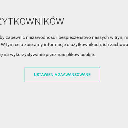
UŻYTKOWNIKÓW
ACJE
OBSŁUGA KLIENTA
WSPÓŁPRA
, aby zapewnić niezawodność i bezpieczeństwo naszych witryn,
ZWROTY I WYMIANY
DLA FIRM
W tym celu zbieramy informacje o użytkownikach, ich zachowan
N KODÓW
PŁATNOŚCI I DOSTAWY
DLA GRAFIKÓW
dę na wykorzystywanie przez nas plików cookie.
CH
ŚLEDZENIE PRZESYŁKI
DOŁĄCZ DO NAS
N
FAQ
NASZE SOCIAL 
USTAWIENIA ZAAWANSOWANE
PRYWATNOŚCI
KONTAKT Z NAMI
N NEWSLETTERA
 EOG
 Z NEWSLETTERA