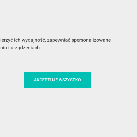
CA
ŚLEDŹ NAS NA FACEBOOKU
 mierzyć ich wydajność, zapewniać spersonalizowane
iu i urządzeniach.
!
MEDIA
AKCEPTUJĘ WSZYSTKO