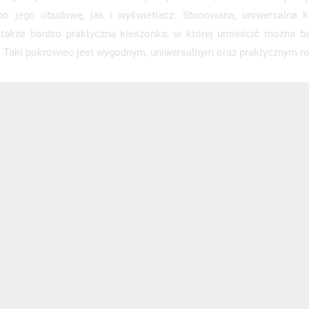
wno jego obudowę, jak i wyświetlacz. Stonowana, uniwersalna 
 także bardzo praktyczna kieszonka, w której umieścić można b
a. Taki pokrowiec jest wygodnym, uniwersalnym oraz praktycznym r
NEWSLETTER
Zaznacz poniższą zgodę, jeśli chcesz dostawać raz na jakiś cza
mail z nowościami i ciekawostkami. Pamiętaj, że zawsze może
cofnąć swoją zgodę. Jeśli chciałbyś dowiedzieć się jak chroni
Twoją prywatność, zobacz Politykę Prywatności.