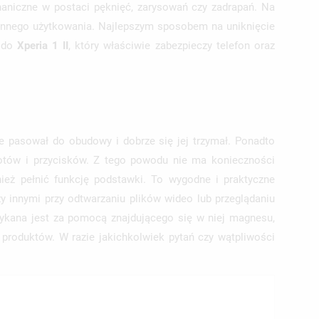
aniczne w postaci pęknięć, zarysowań czy zadrapań. Na
iennego użytkowania. Najlepszym sposobem na uniknięcie
e
do
Xperia 1 II
, który właściwie zabezpieczy telefon oraz
 pasował do obudowy i dobrze się jej trzymał. Ponadto
otów i przycisków. Z tego powodu nie ma konieczności
ież pełnić funkcję podstawki. To wygodne i praktyczne
 innymi przy odtwarzaniu plików wideo lub przeglądaniu
ykana jest za pomocą znajdującego się w niej magnesu,
produktów. W razie jakichkolwiek pytań czy wątpliwości