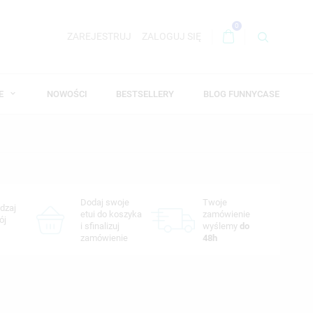
0
ZAREJESTRUJ
ZALOGUJ SIĘ
WE
NOWOŚCI
BESTSELLERY
BLOG FUNNYCASE
Dodaj swoje
Twoje
dzaj
etui do koszyka
zamówienie
ój
i sfinalizuj
wyślemy
do
zamówienie
48h