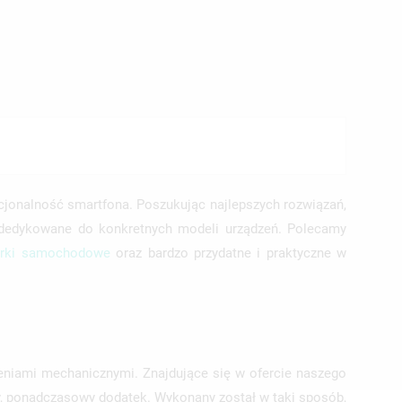
TĘ
cjonalność smartfona. Poszukując najlepszych rozwiązań,
, dedykowane do konkretnych modeli urządzeń. Polecamy
arki samochodowe
oraz bardzo przydatne i praktyczne w
zeniami mechanicznymi. Znajdujące się w ofercie naszego
owy, ponadczasowy dodatek. Wykonany został w taki sposób,