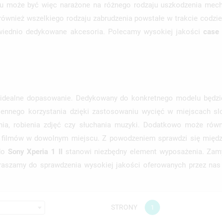
ku może być więc narażone na różnego rodzaju uszkodzenia mech
również wszelkiego rodzaju zabrudzenia powstałe w trakcie codz
owiednio dedykowane akcesoria. Polecamy wysokiej jakości
cas
idealne dopasowanie. Dedykowany do konkretnego modelu będzie
iennego korzystania dzięki zastosowaniu wycięć w miejscach sl
nia, robienia zdjęć czy słuchania muzyki. Dodatkowo może równ
a filmów w dowolnym miejscu. Z powodzeniem sprawdzi się między
do
Sony Xperia 1 II
stanowi niezbędny element wyposażenia. Zam
praszamy do sprawdzenia wysokiej jakości oferowanych przez nas 
STRONY
1