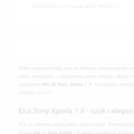
ZAPROJEKTUJ ETUI NA SONY XPERIA 1 II
((T
ZA
((
MO
((L
MU
((
ŻY
Wybór odpowiedniego etui do telefonu stanowi bardzo wa
warto skorzystać z wyjątkowej oferty naszego sklepu 
wyjątkowe
etui do Sony Xperia 1 II
. Posiadamy również
podróży
uchwyty
.
Etui Sony Xperia 1 II - szyk i elegan
Etui do telefonu może pełnić różne funkcje. Pierwszorz
sklepu
etui
do
Sony Xperia 1 II
nadaje urządzeniu wyjątko