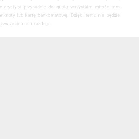
kolorystyka przypadnie do gustu wszystkim miłośnikom
anknoty lub kartę bankomatową. Dzięki temu nie będzie
ozwiązaniem dla każdego.
s e-
sz
my