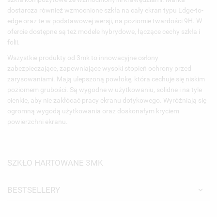
dostarcza również wzmocnione szkła na cały ekran typu Edge-to-
edge oraz te w podstawowej wersji, na poziomie twardości 9H. W
ofercie dostępne są też modele hybrydowe, łączące cechy szkła i
folii.
Wszystkie produkty od 3mk to innowacyjne osłony
zabezpieczające, zapewniające wysoki stopień ochrony przed
zarysowaniami. Mają ulepszoną powłokę, która cechuje się niskim
poziomem grubości. Są wygodne w użytkowaniu, solidne i na tyle
cienkie, aby nie zakłócać pracy ekranu dotykowego. Wyróżniają się
ogromną wygodą użytkowania oraz doskonałym kryciem
powierzchni ekranu.
SZKŁO HARTOWANE 3MK
BESTSELLERY