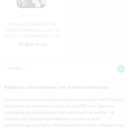
ETUI BLACK CASE GLASS NA
TELEFON SAMSUNG GALAXY S8
PLUS ST_JODI-PEDRI_2020-2-107
30,40 zł
Brutto

ZAZNACZ
1
Najlepsze szkła hartowane 3mk w ofercie FunnyCase
W czym tkwi tajemnica sukcesu szkła hartowanego 3mk? Produkty
od tej marki są dostępne na rynku już od 2006 roku. Pierwsze
propozycje ograniczały się do folii ochronnych na wymiar – w
czasach, gdy folia była sprzedawana w arkuszach do
samodzielnego przycięcia. Później asortyment 3mk wzbogacił się o