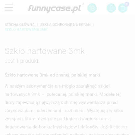
0
STRONA GŁÓWNA
SZKŁA OCHRONNE NA EKRAN
SZKŁO HARTOWANE 3MK
Szkło hartowane 3mk
Jest 1 produkt.
Szkło hartowane 3mk od znanej, polskiej marki
W naszym asortymencie nie mogło zabraknąć szkieł
hartowanych 3mk – polecanej, polskiej marki. Modele tej
firmy zapewniają najwyższą ochronę wyświetlacza przed
zarysowaniami, uderzeniami i rozbiciem. Występują w kilku
wersjach, które różnią się pod kątem twardości oraz
dopasowania do konkretnych typów telefonów. Jeżeli chcesz
zabezpieczyć swój smartfon jak najlepiej, wybierz niezawodne