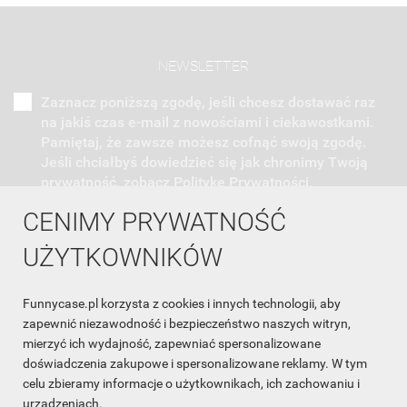
NEWSLETTER
Zaznacz poniższą zgodę, jeśli chcesz dostawać raz
na jakiś czas e-mail z nowościami i ciekawostkami.
Pamiętaj, że zawsze możesz cofnąć swoją zgodę.
Jeśli chciałbyś dowiedzieć się jak chronimy Twoją
prywatność, zobacz Politykę Prywatności.
CENIMY PRYWATNOŚĆ
UŻYTKOWNIKÓW
Funnycase.pl korzysta z cookies i innych technologii, aby
INFORMACJA O SKLEPIE

zapewnić niezawodność i bezpieczeństwo naszych witryn,
mierzyć ich wydajność, zapewniać spersonalizowane
INFORMACJE

doświadczenia zakupowe i spersonalizowane reklamy. W tym
celu zbieramy informacje o użytkownikach, ich zachowaniu i
OBSŁUGA KLIENTA

urządzeniach.