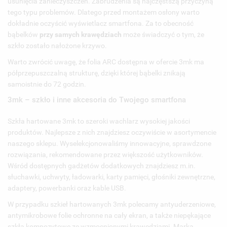
usunięcia zanieczyszczeń. Zabrudzenia są najczęstszą przyczyną
ANULUJ
UTWÓRZ LISTĘ ŻYCZEŃ
tego typu problemów. Dlatego przed montażem osłony warto
dokładnie oczyścić wyświetlacz smartfona. Za to obecność
bąbelków
przy samych krawędziach
może świadczyć o tym, że
szkło zostało nałożone krzywo.
Warto zwrócić uwagę, że folia ARC dostępna w ofercie 3mk ma
półprzepuszczalną strukturę, dzięki której bąbelki znikają
samoistnie do 72 godzin.
3mk – szkło i
inne akcesoria
do Twojego smartfona
Szkła hartowane 3mk to szeroki wachlarz wysokiej jakości
produktów. Najlepsze z nich znajdziesz oczywiście w asortymencie
naszego sklepu. Wyselekcjonowaliśmy innowacyjne, sprawdzone
rozwiązania, rekomendowane przez większość użytkowników.
Wśród dostępnych gadżetów dodatkowych znajdziesz m.in.
słuchawki, uchwyty, ładowarki, karty pamięci, głośniki zewnętrzne,
adaptery,
powerbanki
oraz kable USB.
W przypadku szkieł hartowanych 3mk polecamy antyuderzeniowe,
antymikrobowe folie ochronne na cały ekran, a także niepękające
szkła kompozytowe ze wzmocnionymi krawędziami. Marka