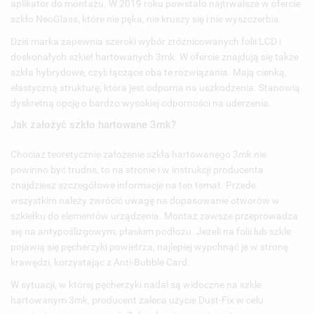
aplikator do montażu. W 2019 roku powstało najtrwalsze w ofercie
szkło NeoGlass, które nie pęka, nie kruszy się i nie wyszczerbia.
Dziś marka zapewnia szeroki wybór zróżnicowanych
folii LCD
i
doskonałych szkieł hartowanych 3mk. W ofercie znajdują się także
szkła hybrydowe, czyli łączące oba te rozwiązania. Mają cienką,
elastyczną strukturę, która jest odporna na uszkodzenia. Stanowią
dyskretną opcję o bardzo wysokiej odporności na uderzenia.
Jak założyć szkło hartowane 3mk?
Chociaż teoretycznie założenie
szkła hartowanego
3mk nie
powinno być trudne, to na stronie i w instrukcji producenta
znajdziesz szczegółowe informacje na ten temat. Przede
wszystkim należy zwrócić uwagę na dopasowanie otworów w
UTWÓRZ LISTĘ ŻYCZEŃ
ZALOGUJ SIĘ
szkiełku do elementów urządzenia. Montaż zawsze przeprowadza
((MODALTITLE))
się na antypoślizgowym, płaskim podłożu. Jeżeli na folii lub szkle
NAZWA LISTY ŻYCZEŃ
pojawią się pęcherzyki powietrza, najlepiej wypchnąć je w stronę
MUSISZ BYĆ ZALOGOWANY BY ZAPISAĆ PRODUKTY NA
((CONFIRMMESSAGE))
MOJE LISTY ŻYCZEŃ
krawędzi, korzystając z Anti-Bubble Card.
SWOJEJ LIŚCIE ŻYCZEŃ.
W sytuacji, w której pęcherzyki nadal są widoczne na szkle
UTWÓRZ NOWĄ LISTĘ
add_circle_outline
hartowanym 3mk, producent zaleca użycie Dust-Fix w celu
((CANCELTEXT))
((MODALDELETETEXT))
ANULUJ
ZALOGUJ SIĘ