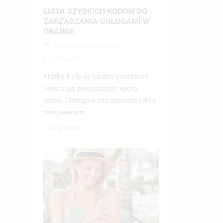
LISTA SZYBKICH KODÓW DO
ZARZĄDZANIA USŁUGAMI W
ORANGE
168395 wyświetlenia
90
Lubię
Krótkie kody są bardzo pomocne i
pozwalają zaoszczędzić sporo
czasu. Dlatego warto zapoznać się z
zestawieniem ...
Czytaj więcej