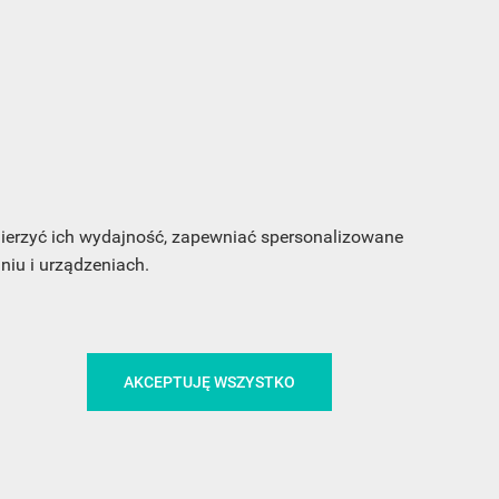
s e-
sz
my
 mierzyć ich wydajność, zapewniać spersonalizowane
iu i urządzeniach.
AKCEPTUJĘ WSZYSTKO
CA
ŚLEDŹ NAS NA FACEBOOKU