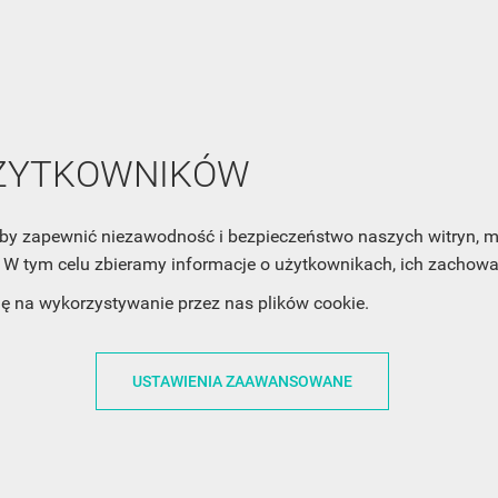
NEWSLETTER
UŻYTKOWNIKÓW
Zaznacz poniższą zgodę, jeśli chcesz dostawać raz na jakiś cza
mail z nowościami i ciekawostkami. Pamiętaj, że zawsze może
cofnąć swoją zgodę. Jeśli chciałbyś dowiedzieć się jak chroni
, aby zapewnić niezawodność i bezpieczeństwo naszych witryn,
Twoją prywatność, zobacz Politykę Prywatności.
W tym celu zbieramy informacje o użytkownikach, ich zachowan
dę na wykorzystywanie przez nas plików cookie.
USTAWIENIA ZAAWANSOWANE
ACJE
OBSŁUGA KLIENTA
WSPÓŁPRA
ZWROTY I WYMIANY
DLA FIRM