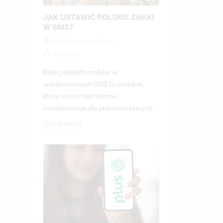
JAK USTAWIĆ POLSKIE ZNAKI
W SMS?
89311 wyświetlenia
86
Lubię
Brak polskich znaków w
wiadomościach SMS to problem,
który może mieć istotne
konsekwencje dla jasności i precyzji...
Czytaj więcej