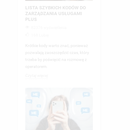
LISTA SZYBKICH KODÓW DO
ZARZĄDZANIA USŁUGAMI
PLUS
82376 wyświetlenia
168
Lubię
Krótkie kody warto znać, ponieważ
pozwalają zaoszczędzić czas, który
UT
trzeba by poświęcić na rozmowę z
ZA
((
operatorem.
NA
MU
Czytaj więcej
((
MO
ŻY