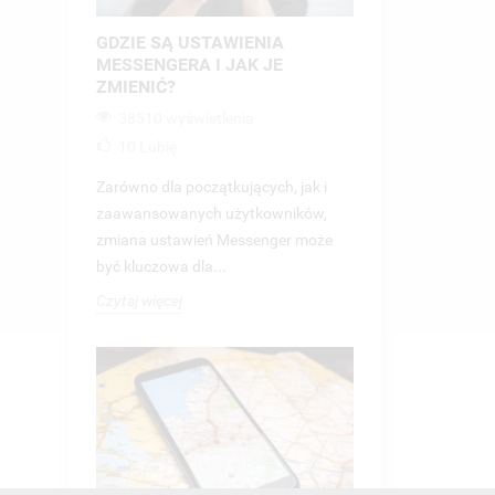
GDZIE SĄ USTAWIENIA
MESSENGERA I JAK JE
ZMIENIĆ?
38510 wyświetlenia
10
Lubię
Zarówno dla początkujących, jak i
zaawansowanych użytkowników,
zmiana ustawień Messenger może
być kluczowa dla...
Czytaj więcej