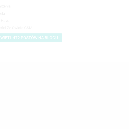
rzenia
rki
 Have
ści Ze Świata GSM
WIETL 472 POSTÓW NA BLOGU