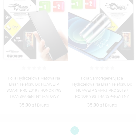
MUSISZ BYĆ ZALOGOWANY BY ZAPISAĆ PRODUKTY NA
((CONFIRMMESSAGE))
SWOJEJ LIŚCIE ŻYCZEŃ.
UTWÓRZ NOWĄ LISTĘ
add_circle_outline
((CANCELTEXT))
((MODALDELETETEXT))
((CANCELTEXT))
((LOGINTEXT))
((CANCELTEXT))
((CREATETEXT))
Folia Hydrożelowa Matowa Na
Folia Samoregenerująca
Ekran Telefonu Do HUAWEI P
Hydrożelowa Na Ekran Telefonu Do
SMART PRO 2019 / HONOR Y9S
HUAWEI P SMART PRO 2019 /
TRANSPARENTNY MATOWY
HONOR Y9S TRANSPARENTNY
35,00 zł
35,00 zł
Brutto
Brutto
1