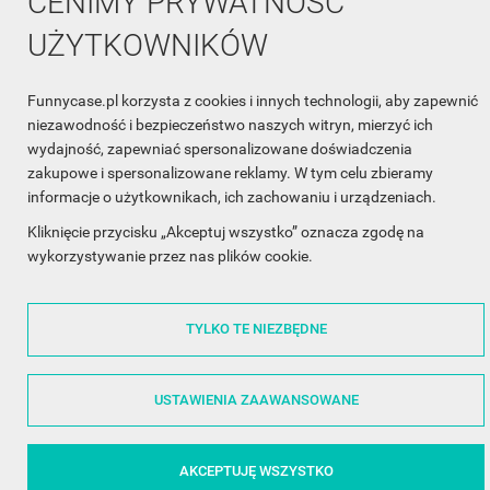
CENIMY PRYWATNOŚĆ
INFORMACJE

UŻYTKOWNIKÓW
OBSŁUGA KLIENTA

WSPÓŁPRACA

Funnycase.pl korzysta z cookies i innych technologii, aby zapewnić
niezawodność i bezpieczeństwo naszych witryn, mierzyć ich
ŚLEDŹ NAS NA FACEBOOKU

wydajność, zapewniać spersonalizowane doświadczenia
zakupowe i spersonalizowane reklamy. W tym celu zbieramy
informacje o użytkownikach, ich zachowaniu i urządzeniach.
Made with
❤
in Poland
Kliknięcie przycisku „Akceptuj wszystko” oznacza zgodę na
wykorzystywanie przez nas plików cookie.
TYLKO TE NIEZBĘDNE
©2014 - 2026 FunnyCase.pl | Wszelkie prawa zastrzeżone.
USTAWIENIA ZAAWANSOWANE
AKCEPTUJĘ WSZYSTKO