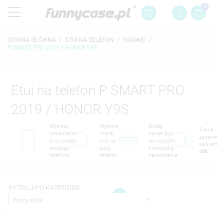
0
STRONA GŁÓWNA
ETUI NA TELEFON
HUAWEI
P SMART PRO 2019 / HONOR Y9S
Etui na telefon P SMART PRO
2019 / HONOR Y9S
Wybierz
Wybierz
Dodaj
Twoje
producenta
rodzaj
swoje etui
zamówi
oraz model
etui na
do koszyka
wyślem
swojego
swój
i sfinalizuj
48h
telefonu
telefon
zamówienie
FILTRUJ PO KATEGORII:
1
Wszystkie