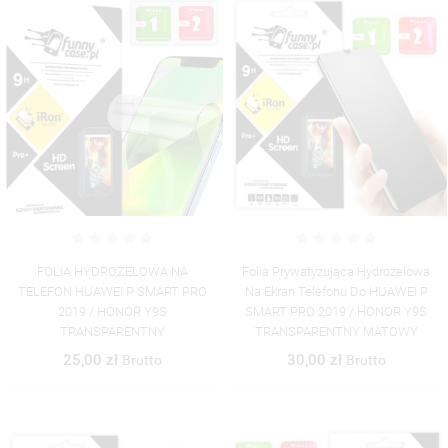
FOLIA HYDROŻELOWA NA
Folia Prywatyzująca Hydrożelowa
TELEFON HUAWEI P SMART PRO
Na Ekran Telefonu Do HUAWEI P
2019 / HONOR Y9S
SMART PRO 2019 / HONOR Y9S
TRANSPARENTNY
TRANSPARENTNY MATOWY
25,00 zł
30,00 zł
Brutto
Brutto
((TITLE))
ZALOGUJ SIĘ
((MODALTITLE))
MOJE LISTY ŻYCZEŃ
((LABEL))