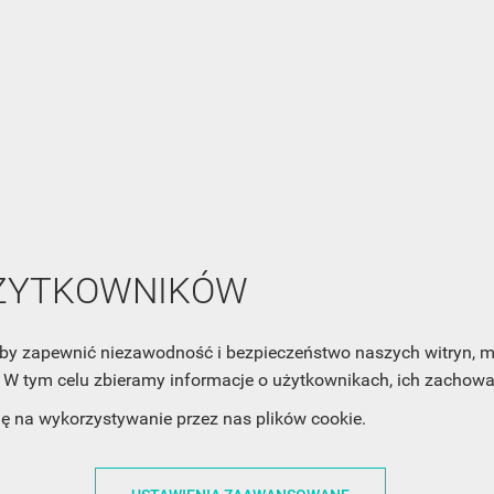
NEWSLETTER
Zaznacz poniższą zgodę, jeśli chcesz dostawać raz na jakiś cza
mail z nowościami i ciekawostkami. Pamiętaj, że zawsze może
cofnąć swoją zgodę. Jeśli chciałbyś dowiedzieć się jak chroni
Twoją prywatność, zobacz Politykę Prywatności.
UŻYTKOWNIKÓW
, aby zapewnić niezawodność i bezpieczeństwo naszych witryn,
W tym celu zbieramy informacje o użytkownikach, ich zachowan
dę na wykorzystywanie przez nas plików cookie.
ACJE
OBSŁUGA KLIENTA
WSPÓŁPRA