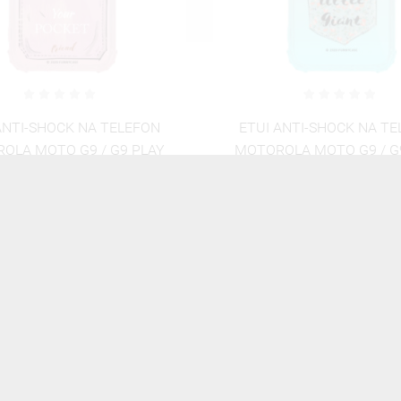
ANTI-SHOCK NA TELEFON
ETUI ANTI-SHOCK NA T
OLA MOTO G9 / G9 PLAY
MOTOROLA MOTO G9 / G
UTE-POCKET-2020-1-101
ST_CUTE-POCKET-2020-
46,06 zł
Brutto
46,06 zł
Brutto
ZOBACZ WSZYSTKIE