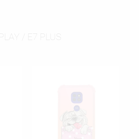
LAY / E7 PLUS
ISTĘ