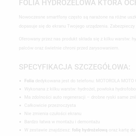
FOLIA HYDROŻELOWA KTÓRA OC
Nowoczesne smartfony często są narażone na różne uszk
dopasuje się do ekranu Twojego urządzenia. Zabezpieczy
Oferowany przez nas produkt składa się z kilku warstw:
palców oraz świetnie chroni przed zarysowaniem.
SPECYFIKACJA SZCZEGÓŁOWA:
Folia
dedykowana jest do telefonu: MOTOROLA MOTO G
Wykonana z kilku warstw: hydrożel, powłoka hydrofo
Ma zdolności auto regeneracji – drobne ryski same zni
Całkowicie przezroczysta
Nie zmienia czułości ekranu
Bardzo łatwa w montażu i demontażu
W zestawie znajdziesz:
folię hydrożelową
oraz kartę do
UT