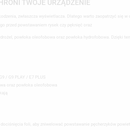
HRONI TWOJE URZĄDZENIE
odzenia, zwłaszcza wyświetlacza. Dlatego warto zaopatrzyć się 
 go przed powstawaniem rysek czy pęknięć oraz
 hydrożel, powłoka oleofobowa oraz powłoka hydrofobowa. Dzięki t
9 / G9 PLAY / E7 PLUS
bowa oraz powłoka oleofobowa
kają
 dociśnięcia foli, aby zniwelować powstawanie pęcherzyków powiet
WÓRZ LISTĘ ŻYCZEŃ