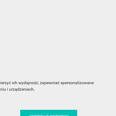
s e-
sz
my
 mierzyć ich wydajność, zapewniać spersonalizowane
iu i urządzeniach.
CA
ŚLEDŹ NAS NA FACEBOOKU