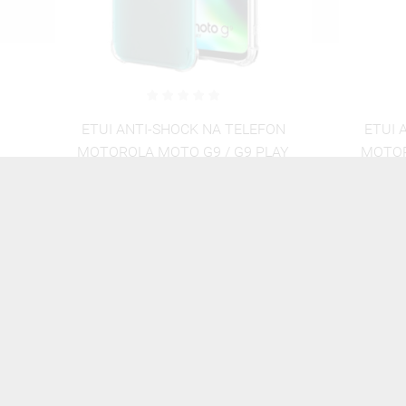
N
ETUI ANTI-SHOCK NA TELEFON
ETUI 
Y
MOTOROLA MOTO G9 / G9 PLAY
MOTOR
ST_CUTE-POCKET-2020-1-100
ST_C
46,06 zł
Brutto