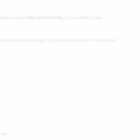
w dedykowaną
folię hydrożelową
, która perfekcyjnie
emu absorbuje wstrząsy, ogranicza widoczność odcisków
rza