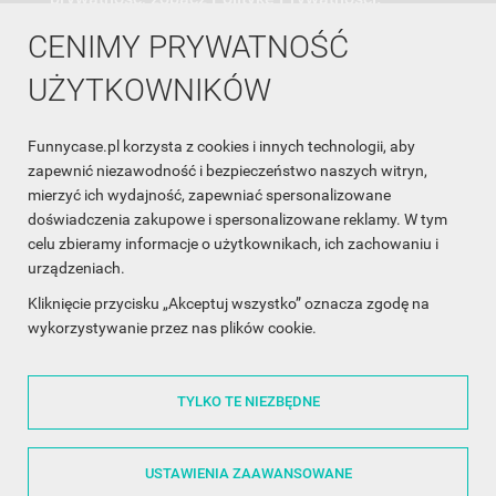
CENIMY PRYWATNOŚĆ
UŻYTKOWNIKÓW
Funnycase.pl korzysta z cookies i innych technologii, aby
INFORMACJA O SKLEPIE

zapewnić niezawodność i bezpieczeństwo naszych witryn,
mierzyć ich wydajność, zapewniać spersonalizowane
INFORMACJE

doświadczenia zakupowe i spersonalizowane reklamy. W tym
celu zbieramy informacje o użytkownikach, ich zachowaniu i
OBSŁUGA KLIENTA

urządzeniach.
WSPÓŁPRACA

Kliknięcie przycisku „Akceptuj wszystko” oznacza zgodę na
wykorzystywanie przez nas plików cookie.
ŚLEDŹ NAS NA FACEBOOKU

TYLKO TE NIEZBĘDNE
Made with
❤
in Poland
USTAWIENIA ZAAWANSOWANE