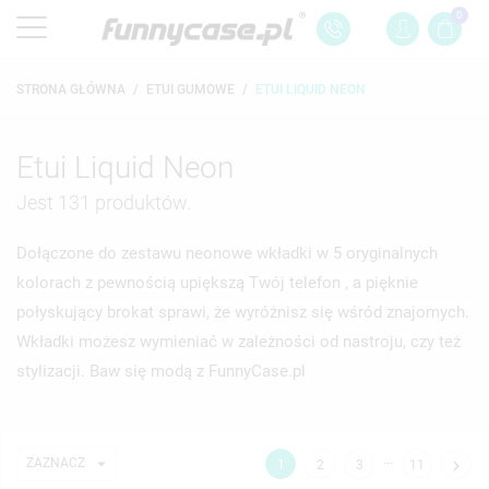
0
STRONA GŁÓWNA
ETUI GUMOWE
ETUI LIQUID NEON
Etui Liquid Neon
Jest 131 produktów.
Dołączone do zestawu neonowe wkładki w 5 oryginalnych
kolorach z pewnością upiększą Twój telefon , a pięknie
połyskujący brokat sprawi, że wyróżnisz się wśród znajomych.
Wkładki możesz wymieniać w zależności od nastroju, czy też
stylizacji. Baw się modą z FunnyCase.pl
…

ZAZNACZ

1
2
3
11