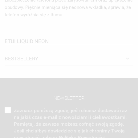
obudowy. Pięknie mieniąca się neonowa wkładka, sprawia, że
telefon wyróżnia się z tłumu.
ETUI LIQUID NEON
BESTSELLERY
NEWSLETTER
Zaznacz poniższą zgodę, jeśli chcesz dostawać raz
na jakiś czas e-mail z nowościami i ciekawostkami.
Pamiętaj, że zawsze możesz cofnąć swoją zgodę.
Jeśli chciałbyś dowiedzieć się jak chronimy Twoją
prywatność, zobacz Politykę Prywatności.