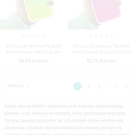
ETUI LIQUID NEON NA TELEFON
ETUI LIQUID NEON NA TELEFON
APPLE IPHONE 14 PRO ZIELONY
APPLE IPHONE 14 PLUS RÓŻOWY
32,73 zł
32,73 zł
Brutto
Brutto
…

ZAZNACZ

1
2
3
11
Samo etui na telefon wykonane jest z bardzo wytrzymałego
plastiku oraz silikonu na rantach, który amortyzuje wstrząsy.
Tył etui zawiera specjalny żel z brokatem który świetnie się
prezentuje. Idealnie docięta naklejka to świetny pomysł na
zabezpieczenie telefonu przed zarysowaniem oraz upiększenie