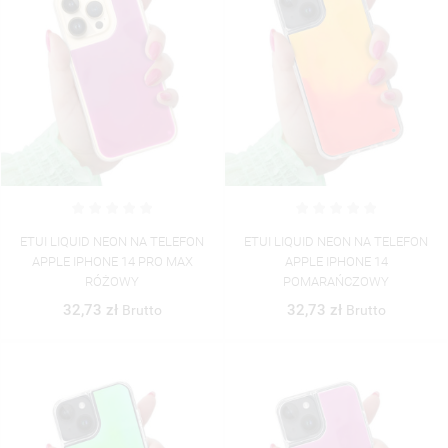
UTWÓRZ LISTĘ ŻYCZEŃ
ZALOGUJ SIĘ
((MODALTITLE))
ETUI LIQUID NEON NA TELEFON
ETUI LIQUID NEON NA TELEFON
NAZWA LISTY ŻYCZEŃ
MUSISZ BYĆ ZALOGOWANY BY ZAPISAĆ PRODUKTY NA
APPLE IPHONE 14 PRO MAX
APPLE IPHONE 14
((CONFIRMMESSAGE))
MOJE LISTY ŻYCZEŃ
SWOJEJ LIŚCIE ŻYCZEŃ.
RÓŻOWY
POMARAŃCZOWY
32,73 zł
32,73 zł
Brutto
Brutto
UTWÓRZ NOWĄ LISTĘ
add_circle_outline
((CANCELTEXT))
((MODALDELETETEXT))
ANULUJ
ZALOGUJ SIĘ
ANULUJ
UTWÓRZ LISTĘ ŻYCZEŃ