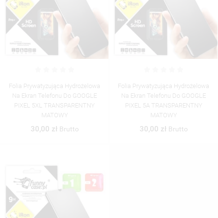
UTWÓRZ LISTĘ ŻYCZEŃ
ZALOGUJ SIĘ
((MODALTITLE))
NAZWA LISTY ŻYCZEŃ
MUSISZ BYĆ ZALOGOWANY BY ZAPISAĆ PRODUKTY NA
Folia Prywatyzująca Hydrożelowa
Folia Prywatyzująca Hydrożelowa
((CONFIRMMESSAGE))
MOJE LISTY ŻYCZEŃ
SWOJEJ LIŚCIE ŻYCZEŃ.
Na Ekran Telefonu Do GOOGLE
Na Ekran Telefonu Do GOOGLE
PIXEL 5XL TRANSPARENTNY
PIXEL 5A TRANSPARENTNY
UTWÓRZ NOWĄ LISTĘ
add_circle_outline
MATOWY
MATOWY
((CANCELTEXT))
((MODALDELETETEXT))
ANULUJ
ZALOGUJ SIĘ
30,00 zł
30,00 zł
Brutto
Brutto
ANULUJ
UTWÓRZ LISTĘ ŻYCZEŃ