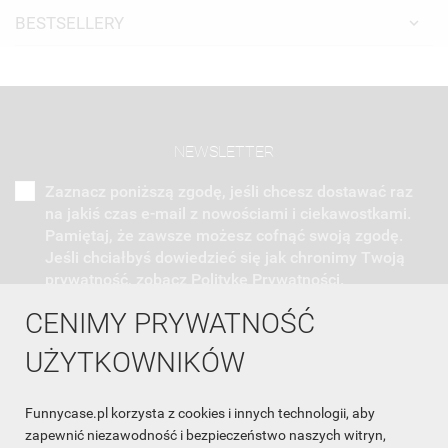
BESTSELLERY
NEWSLETTER
Zaznacz poniższą zgodę, jeśli chcesz dostawać raz
na jakiś czas e-mail z nowościami i ciekawostkami.
Pamiętaj, że zawsze możesz cofnąć swoją zgodę.
Jeśli chciałbyś dowiedzieć się jak chronimy Twoją
prywatność, zobacz Politykę Prywatności.
CENIMY PRYWATNOŚĆ
UŻYTKOWNIKÓW
Funnycase.pl korzysta z cookies i innych technologii, aby
INFORMACJA O SKLEPIE

zapewnić niezawodność i bezpieczeństwo naszych witryn,