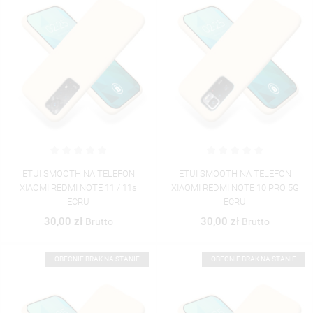
UTWÓRZ LISTĘ ŻYCZEŃ
ZALOGUJ SIĘ
((MODALTITLE))
NAZWA LISTY ŻYCZEŃ
MUSISZ BYĆ ZALOGOWANY BY ZAPISAĆ PRODUKTY NA
((CONFIRMMESSAGE))
MOJE LISTY ŻYCZEŃ
SWOJEJ LIŚCIE ŻYCZEŃ.
UTWÓRZ NOWĄ LISTĘ
add_circle_outline
((CANCELTEXT))
((MODALDELETETEXT))
ETUI SMOOTH NA TELEFON
ETUI SMOOTH NA TELEFON
ANULUJ
ZALOGUJ SIĘ
ANULUJ
UTWÓRZ LISTĘ ŻYCZEŃ
XIAOMI REDMI NOTE 11 / 11s
XIAOMI REDMI NOTE 10 PRO 5G
ECRU
ECRU
30,00 zł
30,00 zł
Brutto
Brutto
OBECNIE BRAK NA STANIE
OBECNIE BRAK NA STANIE