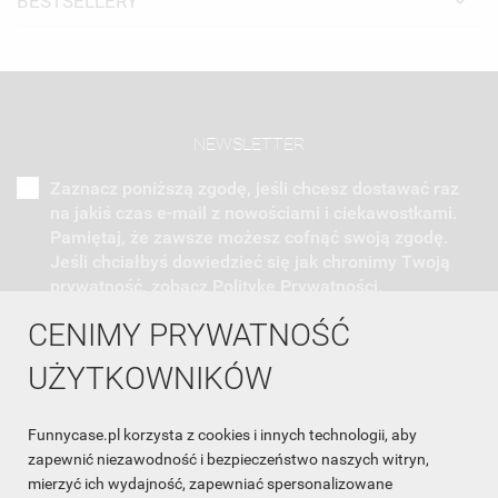
BESTSELLERY
NEWSLETTER
Zaznacz poniższą zgodę, jeśli chcesz dostawać raz
na jakiś czas e-mail z nowościami i ciekawostkami.
Pamiętaj, że zawsze możesz cofnąć swoją zgodę.
Jeśli chciałbyś dowiedzieć się jak chronimy Twoją
prywatność, zobacz Politykę Prywatności.
CENIMY PRYWATNOŚĆ
UŻYTKOWNIKÓW
Funnycase.pl korzysta z cookies i innych technologii, aby
INFORMACJA O SKLEPIE

zapewnić niezawodność i bezpieczeństwo naszych witryn,
mierzyć ich wydajność, zapewniać spersonalizowane
INFORMACJE
