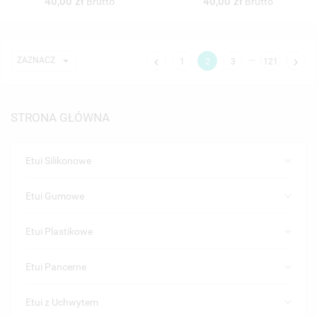
40,00 zł
40,00 zł
Brutto
Brutto
…

ZAZNACZ


1
2
3
121
STRONA GŁÓWNA
keyboard_arrow_down
Etui Silikonowe
keyboard_arrow_down
Etui Gumowe
keyboard_arrow_down
Etui Plastikowe
keyboard_arrow_down
Etui Pancerne
keyboard_arrow_down
Etui z Uchwytem