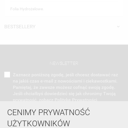
Folia Hydrożelowe.
BESTSELLERY
NEWSLETTER
Zaznacz poniższą zgodę, jeśli chcesz dostawać raz
na jakiś czas e-mail z nowościami i ciekawostkami.
Pamiętaj, że zawsze możesz cofnąć swoją zgodę.
Jeśli chciałbyś dowiedzieć się jak chronimy Twoją
prywatność, zobacz Politykę Prywatności.
CENIMY PRYWATNOŚĆ
UŻYTKOWNIKÓW