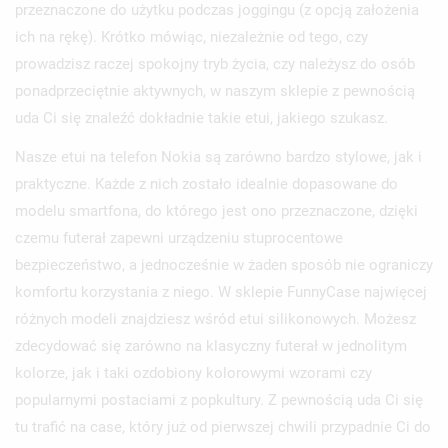
przeznaczone do użytku podczas joggingu (z opcją założenia
ich na rękę). Krótko mówiąc, niezależnie od tego, czy
prowadzisz raczej spokojny tryb życia, czy należysz do osób
ponadprzeciętnie aktywnych, w naszym sklepie z pewnością
uda Ci się znaleźć dokładnie takie etui, jakiego szukasz.
Nasze etui na telefon Nokia są zarówno bardzo stylowe, jak i
praktyczne. Każde z nich zostało idealnie dopasowane do
modelu smartfona, do którego jest ono przeznaczone, dzięki
czemu futerał zapewni urządzeniu stuprocentowe
bezpieczeństwo, a jednocześnie w żaden sposób nie ograniczy
komfortu korzystania z niego. W sklepie FunnyCase najwięcej
różnych modeli znajdziesz wśród etui silikonowych. Możesz
zdecydować się zarówno na klasyczny futerał w jednolitym
kolorze, jak i taki ozdobiony kolorowymi wzorami czy
popularnymi postaciami z popkultury. Z pewnością uda Ci się
tu trafić na case, który już od pierwszej chwili przypadnie Ci do