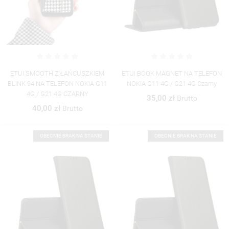
UTWÓRZ LISTĘ ŻYCZEŃ
ETUI SMOOTH Z ŁAŃCUSZKIEM
ETUI BOOK MAGNET NA TELEFON
ZALOGUJ SIĘ
BLINK 94 NA TELEFON NOKIA G11
NOKIA G11 4G / G21 4G Czarny
((MODALTITLE))
4G / G21 4G CZARNY
35,00 zł
Brutto
NAZWA LISTY ŻYCZEŃ
MUSISZ BYĆ ZALOGOWANY BY ZAPISAĆ PRODUKTY NA
40,00 zł
Brutto
((CONFIRMMESSAGE))
MOJE LISTY ŻYCZEŃ
SWOJEJ LIŚCIE ŻYCZEŃ.
UTWÓRZ NOWĄ LISTĘ
add_circle_outline
OBECNIE BRAK NA STANIE
OBECNIE BRAK NA STANIE
((CANCELTEXT))
((MODALDELETETEXT))
ANULUJ
ZALOGUJ SIĘ
ANULUJ
UTWÓRZ LISTĘ ŻYCZEŃ