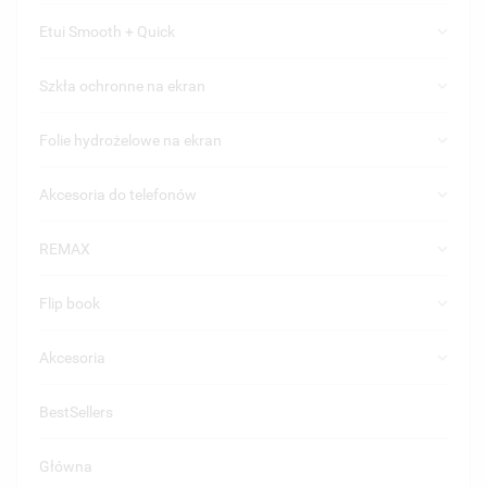
keyboard_arrow_down
Etui Smooth + Quick
keyboard_arrow_down
Szkła ochronne na ekran
keyboard_arrow_down
Folie hydrożelowe na ekran
keyboard_arrow_down
Akcesoria do telefonów
keyboard_arrow_down
REMAX
keyboard_arrow_down
Flip book
keyboard_arrow_down
Akcesoria
BestSellers
Główna