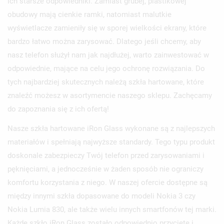
ich starsze odpowiedniki. Zamiast grubej, plastikowej
obudowy mają cienkie ramki, natomiast malutkie
wyświetlacze zamieniły się w sporej wielkości ekrany, które
bardzo łatwo można zarysować. Dlatego jeśli chcemy, aby
nasz telefon służył nam jak najdłużej, warto zainwestować w
odpowiednie, mające na celu jego ochronę rozwiązania. Do
tych najbardziej skutecznych należą szkła hartowane, które
znaleźć możesz w asortymencie naszego sklepu. Zachęcamy
do zapoznania się z ich ofertą!
Nasze szkła hartowane iRon Glass wykonane są z najlepszych
materiałów i spełniają najwyższe standardy. Tego typu produkt
doskonale zabezpieczy Twój telefon przed zarysowaniami i
pęknięciami, a jednocześnie w żaden sposób nie ograniczy
komfortu korzystania z niego. W naszej ofercie dostępne są
między innymi szkła dopasowane do modeli Nokia 3 czy
Nokia Lumia 830, ale także wielu innych smartfonów tej marki.
Każde szkło iRon Glass zostało odpowiednio przycięte i