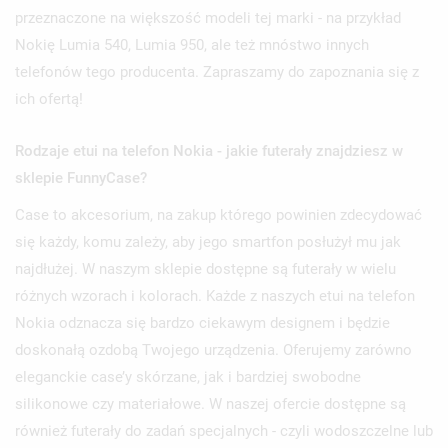
przeznaczone na większość modeli tej marki - na przykład
Nokię Lumia 540, Lumia 950, ale też mnóstwo innych
telefonów tego producenta. Zapraszamy do zapoznania się z
ich ofertą!
Rodzaje etui na telefon Nokia - jakie futerały znajdziesz w
sklepie FunnyCase?
Case to akcesorium, na zakup którego powinien zdecydować
się każdy, komu zależy, aby jego smartfon posłużył mu jak
najdłużej. W naszym sklepie dostępne są futerały w wielu
różnych wzorach i kolorach. Każde z naszych etui na telefon
Nokia odznacza się bardzo ciekawym designem i będzie
doskonałą ozdobą Twojego urządzenia. Oferujemy zarówno
eleganckie case’y skórzane, jak i bardziej swobodne
silikonowe czy materiałowe. W naszej ofercie dostępne są
również futerały do zadań specjalnych - czyli wodoszczelne lub