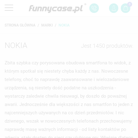
0
STRONA GŁÓWNA
MARKI
NOKIA
NOKIA
Jest 1450 produktów.
Zbita szybka czy porysowana obudowa smartfona to widok, z
którym spotkał się niestety chyba każdy z nas. Nowoczesne
telefony, choć to naprawdę zaawansowane i wielozadaniowe
urządzenia, są niestety dość podatne na uszkodzenia -
wystarczy zaledwie chwila nieuwagi, by doszło do poważnej
awarii. Jednocześnie dla większości z nas smartfon to jeden z
najcenniejszych używanych na co dzień przedmiotów. I nic
dziwnego, wszak w nowoczesnych telefonach przechowujemy
naprawdę masę ważnych informacji - od listy kontaktów po
zdjęcia, stały dostęp do sieci czy ulubione gry. Właśnie dlatego