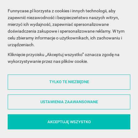
Funnycase.pl korzysta z cookies i innych technologii, aby
INFORMACJA O SKLEPIE

zapewnić niezawodność i bezpieczeństwo naszych witryn,
mierzyć ich wydajność, zapewniać spersonalizowane
INFORMACJE

doświadczenia zakupowe i spersonalizowane reklamy. W tym
celu zbieramy informacje o użytkownikach, ich zachowaniu i
OBSŁUGA KLIENTA

urządzeniach.
WSPÓŁPRACA

Kliknięcie przycisku „Akceptuj wszystko” oznacza zgodę na
wykorzystywanie przez nas plików cookie.
ŚLEDŹ NAS NA FACEBOOKU

TYLKO TE NIEZBĘDNE
Made with
❤
in Poland
USTAWIENIA ZAAWANSOWANE
AKCEPTUJĘ WSZYSTKO
©2014 - 2026 FunnyCase.pl | Wszelkie prawa zastrzeżone.