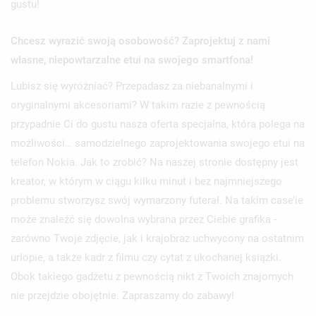
gustu!
Chcesz wyrazić swoją osobowość? Zaprojektuj z nami
własne, niepowtarzalne etui na swojego smartfona!
Lubisz się wyróżniać? Przepadasz za niebanalnymi i
oryginalnymi akcesoriami? W takim razie z pewnością
przypadnie Ci do gustu nasza oferta specjalna, która polega na
możliwości… samodzielnego zaprojektowania swojego etui na
telefon Nokia. Jak to zrobić? Na naszej stronie dostępny jest
kreator, w którym w ciągu kilku minut i bez najmniejszego
problemu stworzysz swój wymarzony futerał. Na takim case’ie
może znaleźć się dowolna wybrana przez Ciebie grafika -
zarówno Twoje zdjęcie, jak i krajobraz uchwycony na ostatnim
urlopie, a także kadr z filmu czy cytat z ukochanej książki.
Obok takiego gadżetu z pewnością nikt z Twoich znajomych
nie przejdzie obojętnie. Zapraszamy do zabawy!