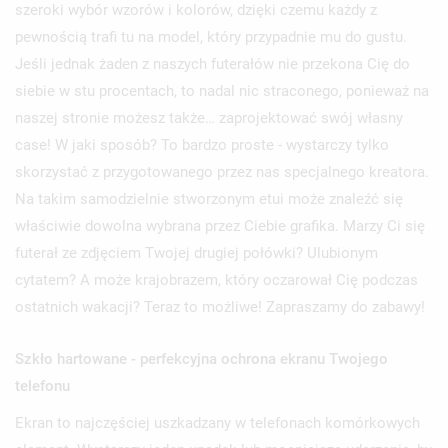
szeroki wybór wzorów i kolorów, dzięki czemu każdy z
pewnością trafi tu na model, który przypadnie mu do gustu.
Jeśli jednak żaden z naszych futerałów nie przekona Cię do
siebie w stu procentach, to nadal nic straconego, ponieważ na
naszej stronie możesz także… zaprojektować swój własny
case! W jaki sposób? To bardzo proste - wystarczy tylko
skorzystać z przygotowanego przez nas specjalnego kreatora.
Na takim samodzielnie stworzonym etui może znaleźć się
właściwie dowolna wybrana przez Ciebie grafika. Marzy Ci się
futerał ze zdjęciem Twojej drugiej połówki? Ulubionym
cytatem? A może krajobrazem, który oczarował Cię podczas
ostatnich wakacji? Teraz to możliwe! Zapraszamy do zabawy!
Szkło hartowane - perfekcyjna ochrona ekranu Twojego
telefonu
Ekran to najczęściej uszkadzany w telefonach komórkowych