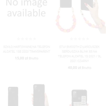
UTWÓRZ LISTĘ ŻYCZEŃ
ZALOGUJ SIĘ
SZKŁO HARTOWANE NA TELEFON
ETUI SMOOTH Z ŁAŃCUSZEK
((MODALTITLE))
ALCATEL 1SE 2020 TRANSPARENT
SERDUSZKA BLINK 85 NA
NAZWA LISTY ŻYCZEŃ
TELEFON ALCATEL 1S 2021 / 3L
MUSISZ BYĆ ZALOGOWANY BY ZAPISAĆ PRODUKTY NA
15,00 zł
Brutto
((CONFIRMMESSAGE))
MOJE LISTY ŻYCZEŃ
2021 CZARNY
SWOJEJ LIŚCIE ŻYCZEŃ.
40,00 zł
Brutto
UTWÓRZ NOWĄ LISTĘ
add_circle_outline
((CANCELTEXT))
((MODALDELETETEXT))
ANULUJ
ZALOGUJ SIĘ
ANULUJ
UTWÓRZ LISTĘ ŻYCZEŃ