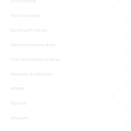
keyboard_arrow_down
Etui Pancerne
keyboard_arrow_down
Etui z Uchwytem
keyboard_arrow_down
Etui Smooth + Quick
keyboard_arrow_down
Szkła ochronne na ekran
keyboard_arrow_down
Folie hydrożelowe na ekran
keyboard_arrow_down
Akcesoria do telefonów
keyboard_arrow_down
REMAX
keyboard_arrow_down
Flip book
keyboard_arrow_down
Akcesoria