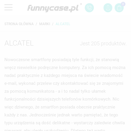
0
STRONA GŁÓWNA
MARKI
ALCATEL
ALCATEL
Jest 205 produktów.
Nowoczesne smartfony posiadają tyle funkcji, że stanowią
wręcz niewielkie podręczne komputery. Za ich pomocą można
nadać praktycznie z każdego miejsca na świecie wiadomość
e-mail, wykonać przelew czy skontaktować się ze znajomymi
za pomocą komunikatora - a i to nadal tylko ułamek
funkcjonalności dzisiejszych telefonów komórkowych. Nic
więc dziwnego, że smartfon posiada obecnie praktycznie
każdy z nas. Jednocześnie jednak warto pamiętać, że tego
typu urządzenia są dość delikatne - wystarczy zaledwie chwila
nieuwagi, aby uległy uszkodzeniu. Dlatego też warto