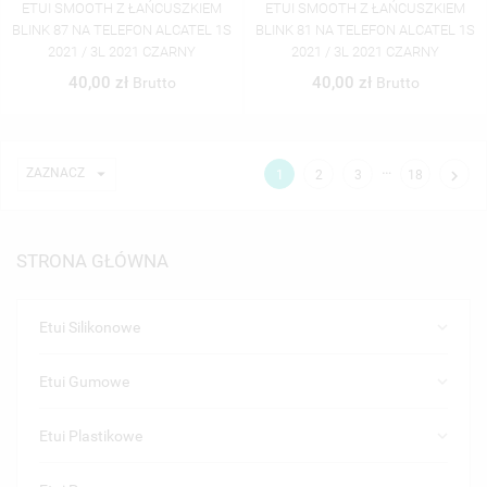
ETUI SMOOTH Z ŁAŃCUSZKIEM
ETUI SMOOTH Z ŁAŃCUSZKIEM
BLINK 87 NA TELEFON ALCATEL 1S
BLINK 81 NA TELEFON ALCATEL 1S
2021 / 3L 2021 CZARNY
2021 / 3L 2021 CZARNY
40,00 zł
40,00 zł
Brutto
Brutto
…

ZAZNACZ

1
2
3
18
STRONA GŁÓWNA
keyboard_arrow_down
Etui Silikonowe
keyboard_arrow_down
Etui Gumowe
keyboard_arrow_down
Etui Plastikowe