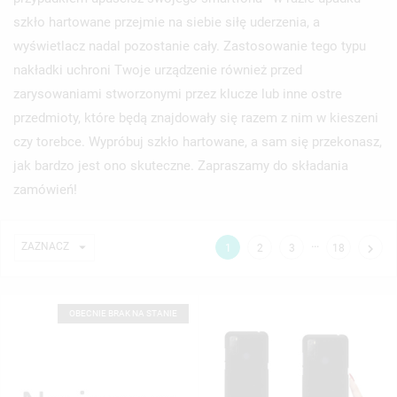
szkło hartowane przejmie na siebie siłę uderzenia, a
wyświetlacz nadal pozostanie cały. Zastosowanie tego typu
nakładki uchroni Twoje urządzenie również przed
zarysowaniami stworzonymi przez klucze lub inne ostre
przedmioty, które będą znajdowały się razem z nim w kieszeni
czy torebce. Wypróbuj szkło hartowane, a sam się przekonasz,
jak bardzo jest ono skuteczne. Zapraszamy do składania
zamówień!
…

ZAZNACZ

1
2
3
18
OBECNIE BRAK NA STANIE