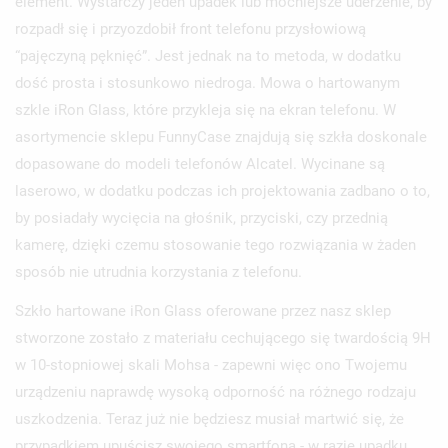
element. Wystarczy jeden upadek lub mocniejsze uderzenie, by
rozpadł się i przyozdobił front telefonu przysłowiową
“pajęczyną pęknięć”. Jest jednak na to metoda, w dodatku
dość prosta i stosunkowo niedroga. Mowa o hartowanym
szkle iRon Glass, które przykleja się na ekran telefonu. W
asortymencie sklepu FunnyCase znajdują się szkła doskonale
dopasowane do modeli telefonów Alcatel. Wycinane są
laserowo, w dodatku podczas ich projektowania zadbano o to,
by posiadały wycięcia na głośnik, przyciski, czy przednią
kamerę, dzięki czemu stosowanie tego rozwiązania w żaden
sposób nie utrudnia korzystania z telefonu.
Szkło hartowane iRon Glass oferowane przez nasz sklep
stworzone zostało z materiału cechującego się twardością 9H
w 10-stopniowej skali Mohsa - zapewni więc ono Twojemu
urządzeniu naprawdę wysoką odporność na różnego rodzaju
uszkodzenia. Teraz już nie będziesz musiał martwić się, że
przypadkiem upuścisz swojego smartfona - w razie upadku