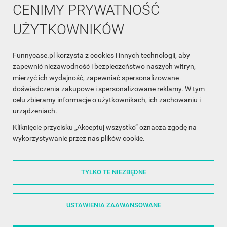
CENIMY PRYWATNOŚĆ
UŻYTKOWNIKÓW
Funnycase.pl korzysta z cookies i innych technologii, aby
INFORMACJA O SKLEPIE

zapewnić niezawodność i bezpieczeństwo naszych witryn,
mierzyć ich wydajność, zapewniać spersonalizowane
INFORMACJE

doświadczenia zakupowe i spersonalizowane reklamy. W tym
celu zbieramy informacje o użytkownikach, ich zachowaniu i
OBSŁUGA KLIENTA

urządzeniach.
WSPÓŁPRACA

Kliknięcie przycisku „Akceptuj wszystko” oznacza zgodę na
wykorzystywanie przez nas plików cookie.
ŚLEDŹ NAS NA FACEBOOKU

TYLKO TE NIEZBĘDNE
Made with
❤
in Poland
USTAWIENIA ZAAWANSOWANE