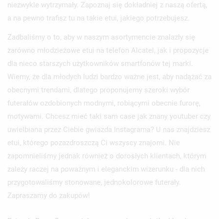
niezwykle wytrzymały. Zapoznaj się dokładniej z naszą ofertą,
a na pewno trafisz tu na takie etui, jakiego potrzebujesz.
Zadbaliśmy o to, aby w naszym asortymencie znalazły się
zarówno młodzieżowe etui na telefon Alcatel, jak i propozycje
dla nieco starszych użytkowników smartfonów tej marki.
Wiemy, że dla młodych ludzi bardzo ważne jest, aby nadążać za
obecnymi trendami, dlatego proponujemy szeroki wybór
futerałów ozdobionych modnymi, robiącymi obecnie furorę,
motywami. Chcesz mieć taki sam case jak znany youtuber czy
uwielbiana przez Ciebie gwiazda Instagrama? U nas znajdziesz
etui, którego pozazdroszczą Ci wszyscy znajomi. Nie
zapomnieliśmy jednak również o dorosłych klientach, którym
zależy raczej na poważnym i eleganckim wizerunku - dla nich
przygotowaliśmy stonowane, jednokolorowe futerały.
Zapraszamy do zakupów!