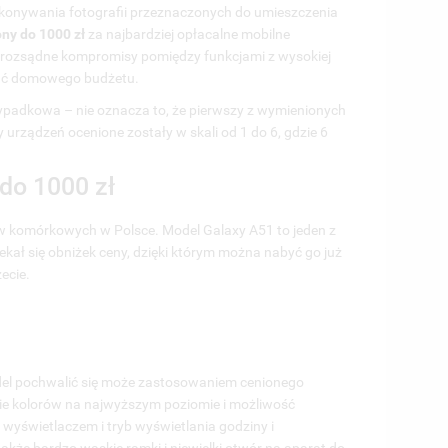
wykonywania fotografii przeznaczonych do umieszczenia
ZIE SĄ USTAWIENIA
JAK ZMIENIĆ LOKALIZACJ
ony do 1000 zł
za najbardziej opłacalne mobilne
SSENGERA I JAK JE
TELEFONIE - PORADNIK!
j rozsądne kompromisy pomiędzy funkcjami z wysokiej
IENIĆ?
36853 wyświetlenia
4
Lu
nąć domowego budżetu.
38522 wyświetlenia
10
Lubię
Zmiana lokalizacji oznacza
rzypadkowa – nie oznacza to, że pierwszy z wymienionych
ówno dla początkujących, jak i
modyfikację informacji o położen
y urządzeń ocenione zostały w skali od 1 do 6, gdzie 6
awansowanych użytkowników,
geograficznym, która jest przesy
iana ustawień Messenger może
lub używana przez...
do 1000 zł
 kluczowa dla...
Czytaj więcej
ów komórkowych w Polsce. Model Galaxy A51 to jeden z
taj więcej
kał się obniżek ceny, dzięki którym można nabyć go już
ecie.
czem
odel pochwalić się może zastosowaniem cenionego
e kolorów na najwyższym poziomie i możliwość
 wyświetlaczem i tryb wyświetlania godziny i