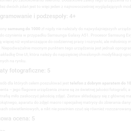
omień po zablokowaniu telefonu. Dodatkowe zalety tego urządzenia to ta
5. Zalety:
. Bez dwóch zdań jest to więc jeden z najnowocześniej wyglądających mod
.6. Wady:
gramowanie i podzespoły: 4+
fony
samsung do 1000
zł nigdy nie należały do najwydajniejszych urząd
o czynienia w przypadku Samsunga Galaxy A51. Procesor Samsung Exy
 więcej niż wystarczające do codziennej pracy i rozrywki, ale miłośnicy 
. Niepodważalnie mocnym punktem tego urządzenia jest jednak oprogr
nakładkę One UI, która należy do najczęściej chwalonych modyfikacji o
nych na rynku.
aty fotograficzne: 5
osób dla których celem poszukiwać jest
telefon
z dobrym aparatem do 1
enta – jego flagowe urządzenia znane są ze świetnej jakości fotografii, 
trafią miło zaskoczyć jakością zdjęć. Zestaw składający się z głównej m
okątnego, aparatu do zdjęć macro i specjalnej matrycy do zbierania dany
ach oświetleniowych, a nikt nie powinien czuć się również rozczarowany j
owa ocena: 5