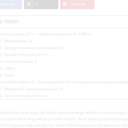
Facebook
X
Pinterest
S TREŚCI
amsung Galaxy A51 – najlepszy Samsung do 1000 zł
.1. Wyświetlacz: 5+
.2. Oprogramowanie i podzespoły: 4+
3. Aparaty fotograficzne: 5
.4. Końcowa ocena: 5
5. Zalety:
.6. Wady:
aomi Redmi Note 10 – przedstawiciel linii, do której zawsze należały najle
.1. Wydajność i oprogramowanie: 4+
2. Aparaty fotograficzne: 4
.3. Dodatkowe funkcje: 6
.4. Końcowa ocena: 5-
osób, które poszukują dla siebie odpowiedniego telefonu komórkowego od
5. Zalety:
, których cena nie przekracza 1000 złotych. Są to zazwyczaj konstrukcj
.6. Wady:
 którym gwarantują one płynną i bezproblemową pracę. Urządzenia z teg