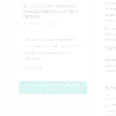
3. Xi
równie
LISTA SZYBKICH KODÓW DO
JAK USTAWI
3
na pop
ZARZĄDZANIA USŁUGAMI W
W SMS?
3
urządz
ORANGE
89460 wyświ
półki 
3
168484 wyświetlenia
3
Brak polskich 
Poniżs
90
Lubię
3.
wiadomościach 
telefon
3
Krótkie kody są bardzo pomocne i
oznacz
który może mieć
4. Re
pozwalają zaoszczędzić sporo czasu.
konsekwencje dla
Sam
4
Dlatego warto zapoznać się z
Czytaj więcej
4
zestawieniem ...
Samsu
4.
najpop
Czytaj więcej
4
poniże
4.
4
ZOBACZ WSZYSTKIE POPULARNE
Wyśw
5. M
POSTY
5.
Podobn
5
wyświe
5.
korzys
5