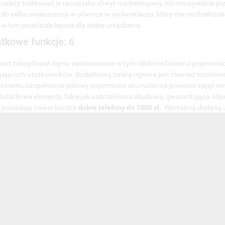
 należy traktować je raczej jako chwyt marketingowy, niż rzeczywiście pr
 do selfie umieszczony w otworze w wyświetlaczu, który ma rozdzielczoś
w tym przedziale lepsze dla siebie urządzenia.
tkowe funkcje: 6
ent zdecydował się na zastosowanie w tym telefonie baterii o pojemnoś
jących użytkowników. Dodatkową zaletą ogniwa jest również możliwość
 któremu uzupełnienie połowy pojemności akumulatora powinno zająć mnie
dodatkowe elementy, takie jak uszczelniana obudowa, gwarantująca odpor
 posiadają nawet bardzo
dobre telefony do 1000 zł.
Wartością dodaną u
rwieni pozwalająca na wygodne sterowanie innymi urządzeniami, na prz
ż umieszczenie na bocznej krawędzi skanera odcisku palca.
owa ocena: 5-
ty:
obry wyświetlacz
tonowany design
ojemnym akumulator z szybkim ładowaniem