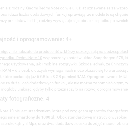
JE LISTY ŻYCZEŃ
CZEŃ.
enia z rodziny Xiaomi Redmi Note od wielu już lat uznawane są za wzoro
UTWÓRZ NOWĄ L
add_circle_outline
ość i duża liczba dodatkowych funkcji sprawiają, że modele te są chętnie
((CANCELTEXT))
((MODALDELETETEXT))
szy przedstawiciel tej rodziny wywiązuje się dobrze ze spadku po swoic
ANULUJ
ZALOGUJ SIĘ
ANULUJ
UTWÓRZ LISTĘ ŻYCZEŃ
jność i oprogramowanie: 4+
nigdy nie należało do producentów, którzy oszczędzają na podzespołach
zypadku.
Redmi Note 10
wyposażony został w układ Snapdragon 678, kt
nnego użytkowania, jak i mobilnej rozgrywki. Szkoda jednak, że Chińczyc
i RAM – dla osób o dużych wymaganiach może okazać się to wartością 
ł, które posiadają już 6 GB lub 8 GB pamięci RAM. Oprogramowanie MIUI 
ne za dużą ilość dodatkowych funkcji, ale nie można zapomnieć o tym, że 
 mogłoby uniknąć, gdyby tylko przeznaczyło na rozwój oprogramowanie 
aty fotograficzne: 4
Note 10 nie jest urządzeniem, które pod względem aparatów fotograficz
iego inne
smartfony do 1000 zł.
Obok standardowej matrycy o wysokiej 
 szerokokątny 8 Mpx, oraz dwa dodatkowe oczka do zdjęć macro i zbierani