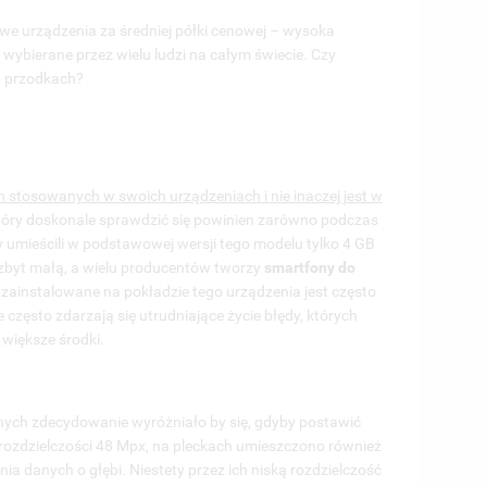
we urządzenia za średniej półki cenowej – wysoka
ISTĘ
 wybierane przez wielu ludzi na całym świecie. Czy
h przodkach?
 stosowanych w swoich urządzeniach i nie inaczej jest w
óry doskonale sprawdzić się powinien zarówno podczas
y umieścili w podstawowej wersji tego modelu tylko 4 GB
zbyt małą, a wielu producentów tworzy
smartfony do
zainstalowane na pokładzie tego urządzenia jest często
często zdarzają się utrudniające życie błędy, których
większe środki.
nych zdecydowanie wyróżniało by się, gdyby postawić
rozdzielczości 48 Mpx, na pleckach umieszczono również
a danych o głębi. Niestety przez ich niską rozdzielczość