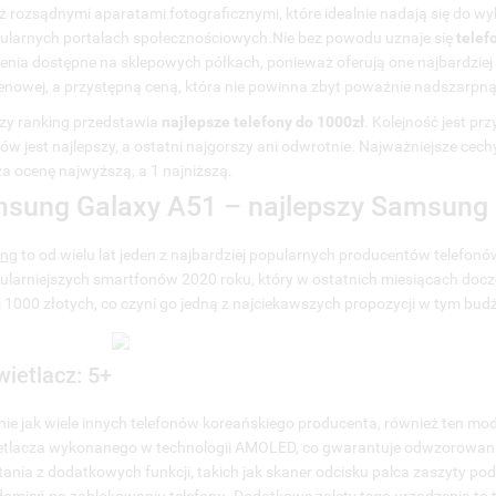
aomi Poco X3 Pro – najwydajniejszy smartfon do 1000zł
ż rozsądnymi aparatami fotograficznymi, które idealnie nadają się do 
Ć POLSKIE ZNAKI
LISTA SZYBKICH KODÓW DO
GD
.1. Wydajność i oprogramowanie: 6-
ularnych portalach społecznościowych.Nie bez powodu uznaje się
telef
ZARZĄDZANIA USŁUGAMI
ME
.2. Wyświetlacz: 5+
enia dostępne na sklepowych półkach, ponieważ oferują one najbardzie
PLUS
ZM
etlenia
86
Lubię
cenowej, a przystępną ceną, która nie powinna zbyt poważnie nadszarp
.3. Dodatkowe funkcje: 5+
82406 wyświetlenia
.4. Końcowa ocena: 5+
znaków w
zy ranking przedstawia
najlepsze telefony do 1000zł
. Kolejność jest p
168
Lubię
5. Zalety:
Zar
SMS to problem,
ów jest najlepszy, a ostatni najgorszy ani odwrotnie. Najważniejsze cech
.6. Wady:
za
Krótkie kody warto znać, ponieważ
a ocenę najwyższą, a 1 najniższą.
 istotne
alme 8 5G – telefon za 1000 zł z 5G
zm
pozwalają zaoszczędzić czas, który
 jasności i precyzji...
sung Galaxy A51 – najlepszy Samsung 
.1. Łączność: 5+
być
trzeba by poświęcić na rozmowę z
.2. Wydajność i oprogramowanie: 5
operatorem.
ng
to od wielu lat jeden z najbardziej popularnych producentów telefon
Czy
3. Aparat fotograficzny: 3+
ularniejszych smartfonów 2020 roku, który w ostatnich miesiącach docze
Czytaj więcej
.4. Końcowa ocena: 4+
j 1000 złotych, co czyni go jedną z najciekawszych propozycji w tym budż
5. Zalety:
.6. Wady:
ietlacz: 5+
otorola Moto G9 Plus – smartfon za 1000 z naprawdę dużym wyświetla
1. Wyświetlacz: 5-
ie jak wiele innych telefonów koreańskiego producenta, również ten m
.2. Wydajność i oprogramowanie: 5
tlacza wykonanego w technologii AMOLED, co gwarantuje odwzorowani
3. Aparaty fotograficzne: 5
tania z dodatkowych funkcji, takich jak skaner odcisku palca zaszyty pod
.4. Końcowa ocena: 5