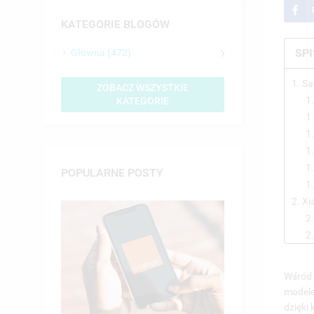
KATEGORIE BLOGÓW
SPI
Główna (472)
1. S
ZOBACZ WSZYSTKIE
1
KATEGORIE
1
1.
1
1.
POPULARNE POSTY
1
2. Xi
2
2.
2
2
Wśród 
2.
modele
2
dzięki