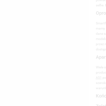
powiad
5.
selfie
5
Opro
Smart
mamy d
dane są
modeli
przez 
dostęp
Apar
Wiele 
produc
A51
po
szerok
warunk
Końc