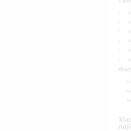
Zale
+
B
+
A
+
D
+
N
+
N
+
W
Wad
-
Pr
-
Ni
-
Ws
UT
ZA
((
Xia
naj
NA
MU
((