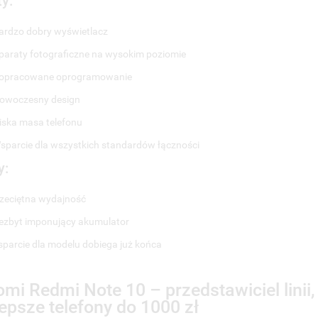
ty:
ardzo dobry wyświetlacz
paraty fotograficzne na wysokim poziomie
opracowane oprogramowanie
owoczesny design
iska masa telefonu
sparcie dla wszystkich standardów łączności
y:
zeciętna wydajność
ezbyt imponujący akumulator
parcie dla modelu dobiega już końca
WÓRZ LISTĘ ŻYCZEŃ
LOGUJ SIĘ
MODALTITLE))
omi Redmi Note 10 – przedstawiciel linii,
lepsze telefony do 1000 zł
ZWA LISTY ŻYCZEŃ
SISZ BYĆ ZALOGOWANY BY ZAPISAĆ PRODUKTY NA SWOJEJ LIŚCIE
CONFIRMMESSAGE))