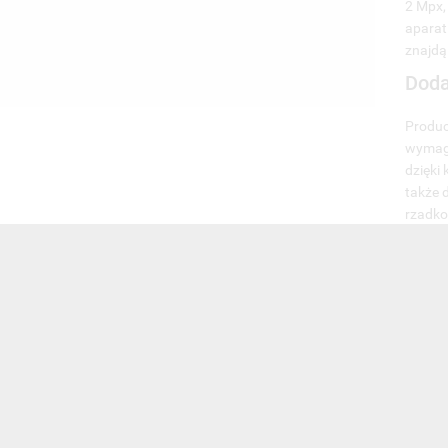
2 Mpx,
aparat
znajdą 
Doda
Produc
wymaga
dzięki
także 
rzadko
podcze
równie
Końc
Zale
+
D
+
S
+
P