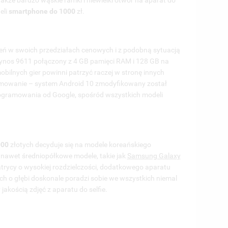
kże bardzo wąskie ramki i niewielki otwór na aparat do
eli
smartphone do 1000
zł.
zeń w swoich przedziałach cenowych i z podobną sytuacją
nos 9611 połączony z 4 GB pamięci RAM i 128 GB na
mobilnych gier powinni patrzyć raczej w stronę innych
amowanie – system Android 10 zmodyfikowany został
programowania od Google, spośród wszystkich modeli
000
złotych decyduje się na modele koreańskiego
a nawet średniopółkowe modele, takie jak
Samsung Galaxy
atrycy o wysokiej rozdzielczości, dodatkowego aparatu
ch o głębi doskonale poradzi sobie we wszystkich niemal
akością zdjęć z aparatu do selfie.