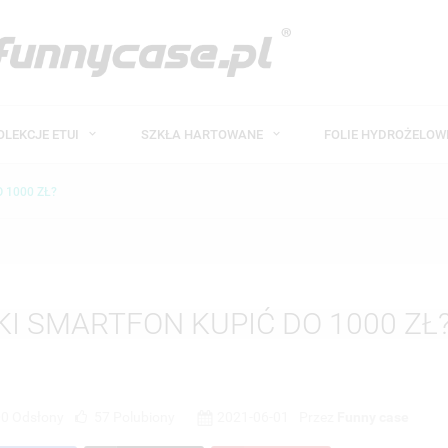
OLEKCJE ETUI
SZKŁA HARTOWANE
FOLIE HYDROŻELO
 1000 ZŁ?
KI SMARTFON KUPIĆ DO 1000 ZŁ
0 Odsłony
57
Polubiony
2021-06-01
Przez
Funny case