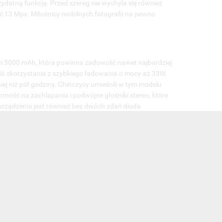
zydatną funkcję. Przed szereg nie wychyla się również
ć 13 Mpx. Miłośnicy mobilnych fotografii na pewno
ci 5000 mAh, która powinna zadowolić nawet najbardziej
 skorzystania z szybkiego ładowania o mocy aż 33W,
j niż pół godziny. Chińczycy umieścili w tym modelu
ność na zachlapania i podwójne głośniki stereo, które
rządzenia jest również bez dwóch zdań dioda
ykład telewizorami. Wielu osobom spodobać się może