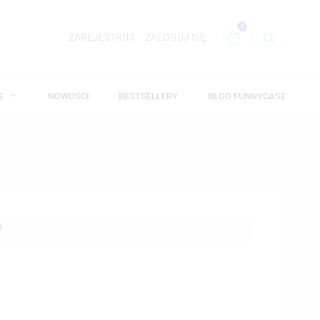
0
ZAREJESTRUJ
ZALOGUJ SIĘ
WE
NOWOŚCI
BESTSELLERY
BLOG FUNNYCASE
?