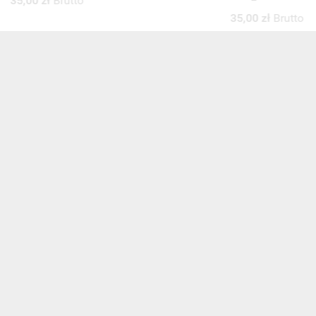
35,00 zł
Brutto
35,00 zł
Brutto
ZOBACZ WSZYSTKIE
NEWSLETTER
Zaznacz poniższą zgodę, jeśli chcesz dostawać raz na jakiś cza