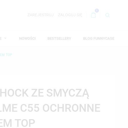
0
ZAREJESTRUJ
ZALOGUJ SIĘ
WE
NOWOŚCI
BESTSELLERY
BLOG FUNNYCASE
TEM TOP
SHOCK ZE SMYCZĄ
LME C55 OCHRONNE
EM TOP