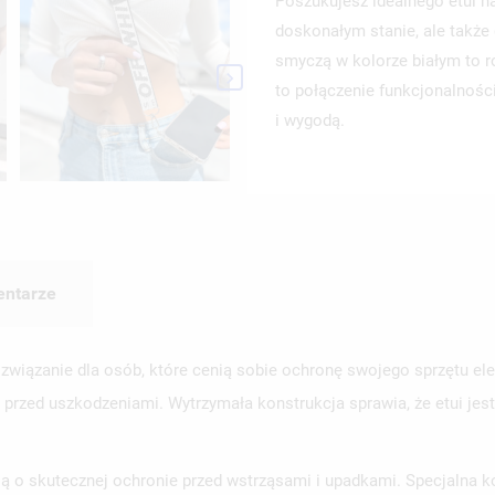
Poszukujesz idealnego etui na
doskonałym stanie, ale także 
smyczą w kolorze białym to ro

to połączenie funkcjonalności
i wygodą.
ntarze
ozwiązanie dla osób, które cenią sobie ochronę swojego sprzętu el
e przed uszkodzeniami. Wytrzymała konstrukcja sprawia, że etui je
ą o skutecznej ochronie przed wstrząsami i upadkami. Specjalna ko