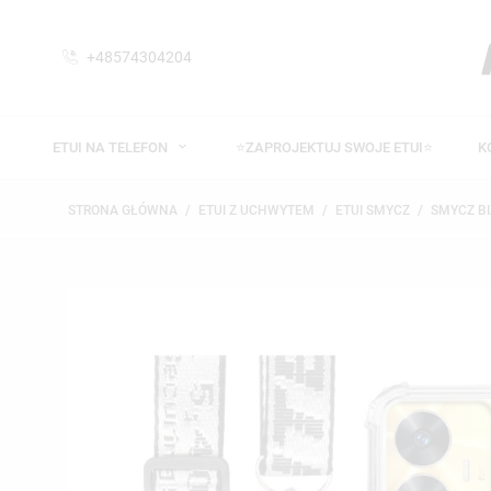
+48574304204
ETUI NA TELEFON
⭐ZAPROJEKTUJ SWOJE ETUI⭐
K
STRONA GŁÓWNA
ETUI Z UCHWYTEM
ETUI SMYCZ
SMYCZ B