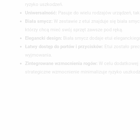
ryzyko uszkodzeń.
Uniwersalność:
Pasuje do wielu rodzajów urządzeń, tak
Biała smycz:
W zestawie z etui znajduje się biała smycz
którzy chcą mieć swój sprzęt zawsze pod ręką.
Elegancki design:
Biała smycz dodaje etui eleganckieg
Łatwy dostęp do portów i przycisków:
Etui zostało pre
wyjmowania.
Zintegrowane wzmocnienia rogów:
W celu dodatkowej o
strategiczne wzmocnienie minimalizuje ryzyko uszkodze
UT
ZA
NA
MU
MO
ŻY