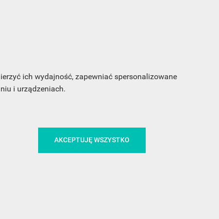
sz
my
 mierzyć ich wydajność, zapewniać spersonalizowane
iu i urządzeniach.
CA
ŚLEDŹ NAS NA FACEBOOKU
AKCEPTUJĘ WSZYSTKO
!
MEDIA