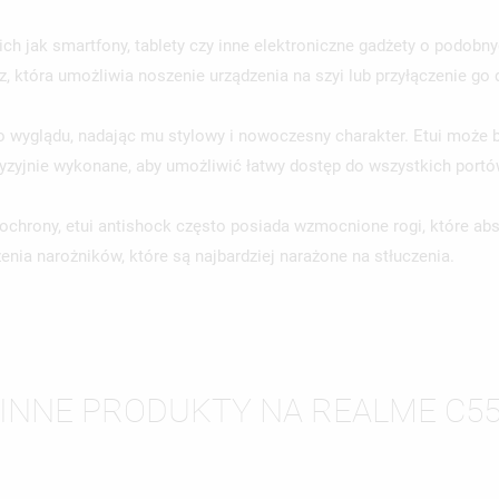
ich jak smartfony, tablety czy inne elektroniczne gadżety o podobn
, która umożliwia noszenie urządzenia na szyi lub przyłączenie go d
o wyglądu, nadając mu stylowy i nowoczesny charakter. Etui może 
cyzyjnie wykonane, aby umożliwić łatwy dostęp do wszystkich portó
chrony, etui antishock często posiada wzmocnione rogi, które abs
nia narożników, które są najbardziej narażone na stłuczenia.
WÓRZ LISTĘ ŻYCZEŃ
LOGUJ SIĘ
INNE PRODUKTY NA REALME C5
ZWA LISTY ŻYCZEŃ
SISZ BYĆ ZALOGOWANY BY ZAPISAĆ PRODUKTY NA SWOJEJ LIŚCIE
JE LISTY ŻYCZEŃ
CZEŃ.