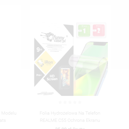
ISTĘ
o Modelu
Folia Hydrożelowa Na Telefon
Etu
ats
REALME C55 Ochrona Ekranu