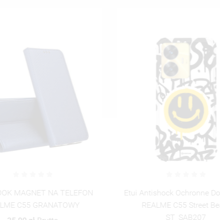
UTWÓRZ NOWĄ L
add_circle_outline
ANULUJ
ZALOGUJ SIĘ
ANULUJ
UTWÓRZ LISTĘ ŻYCZEŃ
OOK MAGNET NA TELEFON
Etui Antishock Ochronne D
LME C55 GRANATOWY
REALME C55 Street Be
ST_SAB207