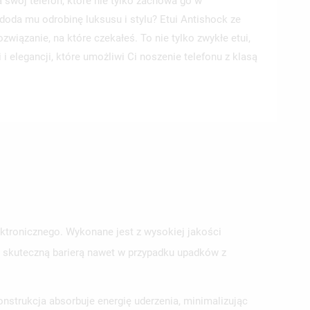
 swój telefon, które nie tylko zachowa go w
doda mu odrobinę luksusu i stylu? Etui Antishock ze
związanie, na które czekałeś. To nie tylko zwykłe etui,
 i elegancji, które umożliwi Ci noszenie telefonu z klasą
ektronicznego. Wykonane jest z wysokiej jakości
st skuteczną barierą nawet w przypadku upadków z
nstrukcja absorbuje energię uderzenia, minimalizując