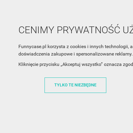
CENIMY PRYWATNOŚĆ 
Funnycase.pl korzysta z cookies i innych technologii
doświadczenia zakupowe i spersonalizowane reklamy. 
Kliknięcie przycisku „Akceptuj wszystko” oznacza zgo
INFORMACJA O SKLEPIE
INFORM
FunnyCase.pl
O MARCE
TYLKO TE NIEZBĘDNE
Trudna 13
REGULAMI
32-700 Bochnia
RABATOWY
Polska
REGULAMI
office@funnycase.pl
POLITYKA 
+48574304204
COOKIES