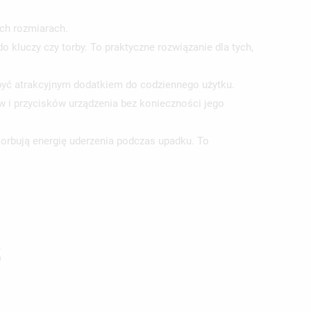
ych rozmiarach.
o kluczy czy torby. To praktyczne rozwiązanie dla tych,
być atrakcyjnym dodatkiem do codziennego użytku.
w i przycisków urządzenia bez konieczności jego
orbują energię uderzenia podczas upadku. To
5