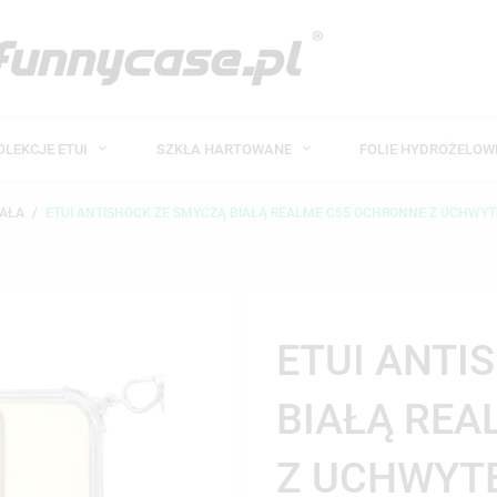
OLEKCJE ETUI
SZKŁA HARTOWANE
FOLIE HYDROŻELO
IAŁA
ETUI ANTISHOCK ZE SMYCZĄ BIAŁĄ REALME C55 OCHRONNE Z UCHWY
ETUI ANTI
BIAŁĄ REA
Z UCHWYT