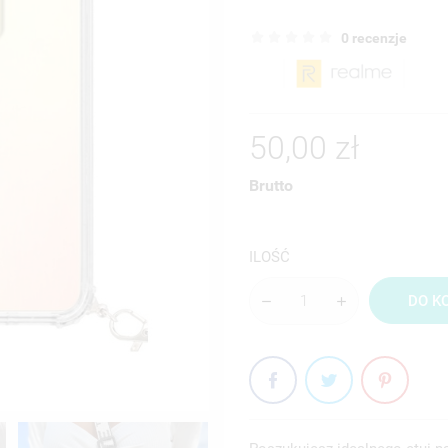
0 recenzje
50,00 zł
Brutto
ILOŚĆ
DO K