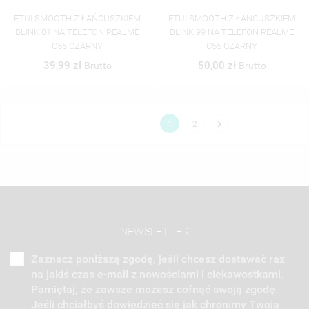
ETUI SMOOTH Z ŁAŃCUSZKIEM
ETUI SMOOTH Z ŁAŃCUSZKIEM
BLINK 81 NA TELEFON REALME
BLINK 99 NA TELEFON REALME
C55 CZARNY
C55 CZARNY
39,99 zł
50,00 zł
Brutto
Brutto

1
2
NEWSLETTER
Zaznacz poniższą zgodę, jeśli chcesz dostawać raz
na jakiś czas e-mail z nowościami i ciekawostkami.
Pamiętaj, że zawsze możesz cofnąć swoją zgodę.
Jeśli chciałbyś dowiedzieć się jak chronimy Twoją