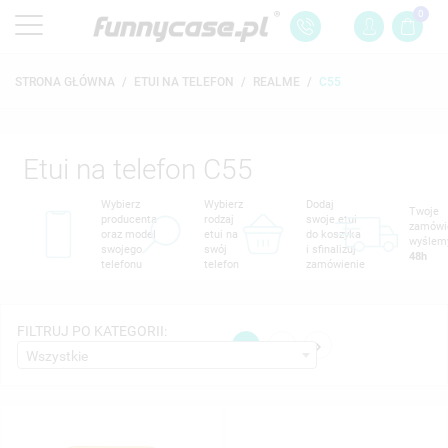
0
STRONA GŁÓWNA
ETUI NA TELEFON
REALME
C55
Etui na telefon C55
Wybierz
Wybierz
Dodaj
Twoje
producenta
rodzaj
swoje etui
zamówi
oraz model
etui na
do koszyka
wyślem
swojego
swój
i sfinalizuj
48h
telefonu
telefon
zamówienie
FILTRUJ PO KATEGORII:

1
2
Wszystkie