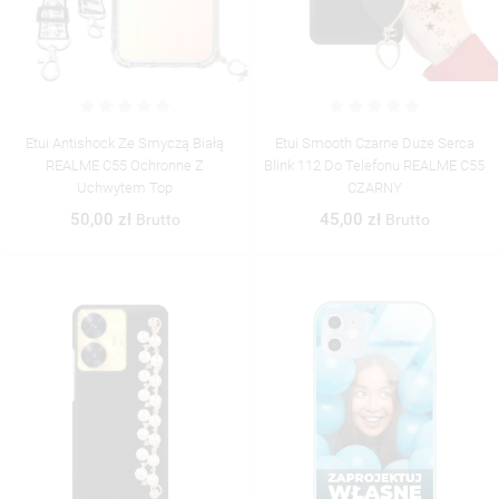
Etui Antishock Ze Smyczą Białą
Etui Smooth Czarne Duże Serca
REALME C55 Ochronne Z
Blink 112 Do Telefonu REALME C55
Uchwytem Top
CZARNY
50,00 zł
45,00 zł
Brutto
Brutto
((TITLE))
ZALOGUJ SIĘ
((MODALTITLE))
MOJE LISTY ŻYCZEŃ
((LABEL))
MUSISZ BYĆ ZALOGOWANY BY ZAPISAĆ PRODUKTY NA
((CONFIRMMESSAGE))
SWOJEJ LIŚCIE ŻYCZEŃ.
UTWÓRZ NOWĄ LISTĘ
add_circle_outline
((CANCELTEXT))
((MODALDELETETEXT))
((CANCELTEXT))
((LOGINTEXT))