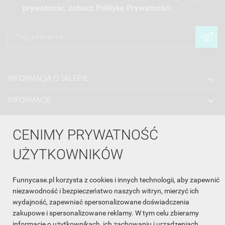
prywatność, zobacz Politykę Prywatności.
INFORMACJA O SKLEPIE

INFORMACJE

OBSŁUGA KLIENTA

CENIMY PRYWATNOŚĆ
WSPÓŁPRACA

UŻYTKOWNIKÓW
ŚLEDŹ NAS NA FACEBOOKU

Funnycase.pl korzysta z cookies i innych technologii, aby zapewnić
niezawodność i bezpieczeństwo naszych witryn, mierzyć ich
wydajność, zapewniać spersonalizowane doświadczenia
Made with
❤
in Poland
zakupowe i spersonalizowane reklamy. W tym celu zbieramy
informacje o użytkownikach, ich zachowaniu i urządzeniach.