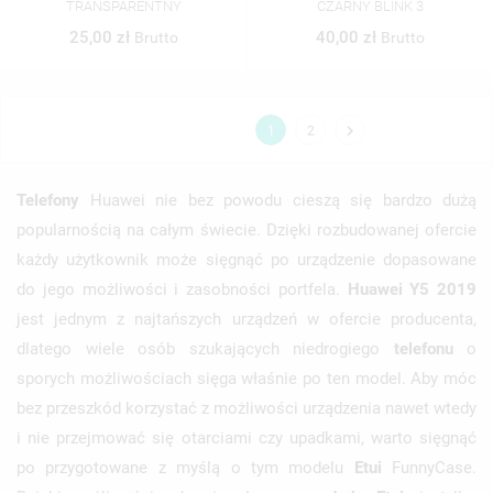
TRANSPARENTNY
CZARNY BLINK 3
25,00 zł
40,00 zł
Brutto
Brutto

1
2
Telefony
Huawei nie bez powodu cieszą się bardzo dużą
popularnością na całym świecie. Dzięki rozbudowanej ofercie
każdy użytkownik może sięgnąć po urządzenie dopasowane
do jego możliwości i zasobności portfela.
Huawei Y5 2019
jest jednym z najtańszych urządzeń w ofercie producenta,
dlatego wiele osób szukających niedrogiego
telefonu
o
sporych możliwościach sięga właśnie po ten model. Aby móc
bez przeszkód korzystać z możliwości urządzenia nawet wtedy
i nie przejmować się otarciami czy upadkami, warto sięgnąć
po przygotowane z myślą o tym modelu
Etui
FunnyCase.