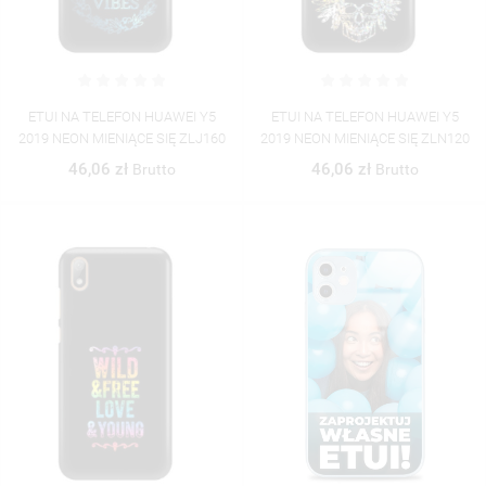
((TITLE))
ZALOGUJ SIĘ
((MODALTITLE))
MOJE LISTY ŻYCZEŃ
((LABEL))
MUSISZ BYĆ ZALOGOWANY BY ZAPISAĆ PRODUKTY NA
ETUI NA TELEFON HUAWEI Y5
ETUI NA TELEFON HUAWEI Y5
((CONFIRMMESSAGE))
SWOJEJ LIŚCIE ŻYCZEŃ.
2019 NEON MIENIĄCE SIĘ ZLJ160
2019 NEON MIENIĄCE SIĘ ZLN120
46,06 zł
46,06 zł
Brutto
Brutto
UTWÓRZ NOWĄ LISTĘ
add_circle_outline
((CANCELTEXT))
((MODALDELETETEXT))
((CANCELTEXT))
((LOGINTEXT))
((CANCELTEXT))
((CREATETEXT))