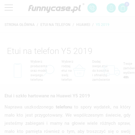
0
STRONA GŁÓWNA
ETUI NA TELEFON
HUAWEI
Y5 2019
Etui na telefon Y5 2019
Wybierz
Wybierz
Dodaj
Twoje
producenta
rodzaj
swoje etui
zamówi
oraz model
etui na
do koszyka
wyślem
swojego
swój
i sfinalizuj
48h
telefonu
telefon
zamówienie
Etui i szkło hartowane na Huawei Y5 2019
Naprawa uszkodzonego
telefonu
to spory wydatek, na który
mało kto jest przygotowany. We współczesnym świecie, gdy
jesteśmy zabiegani i mamy na głowie wiele różnych spraw,
mało kto pamięta również o tym, aby troszczyć się o swój