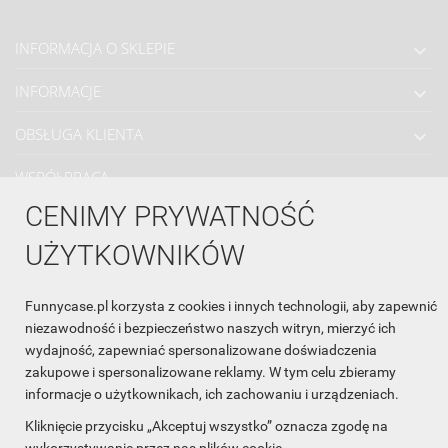
INFORMACJA O SKLEPIE

INFORMACJE

OBSŁUGA KLIENTA

WSPÓŁPRACA

CENIMY PRYWATNOŚĆ
ŚLEDŹ NAS NA FACEBOOKU

UŻYTKOWNIKÓW
Made with
❤
in Poland
Funnycase.pl korzysta z cookies i innych technologii, aby zapewnić
niezawodność i bezpieczeństwo naszych witryn, mierzyć ich
wydajność, zapewniać spersonalizowane doświadczenia
zakupowe i spersonalizowane reklamy. W tym celu zbieramy
informacje o użytkownikach, ich zachowaniu i urządzeniach.
Kliknięcie przycisku „Akceptuj wszystko” oznacza zgodę na