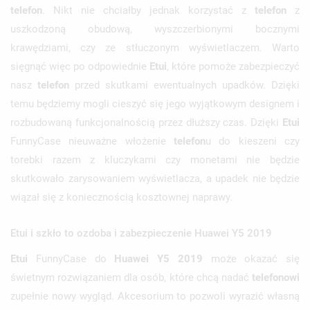
telefon
. Nikt nie chciałby jednak korzystać z
telefon
z
uszkodzoną obudową, wyszczerbionymi bocznymi
krawędziami, czy ze stłuczonym wyświetlaczem. Warto
sięgnąć więc po odpowiednie
Etui
, które pomoże zabezpieczyć
nasz
telefon
przed skutkami ewentualnych upadków. Dzięki
temu będziemy mogli cieszyć się jego wyjątkowym designem i
rozbudowaną funkcjonalnością przez dłuższy czas. Dzięki
Etui
FunnyCase nieuważne włożenie
telefon
u do kieszeni czy
torebki razem z kluczykami czy monetami nie będzie
skutkowało zarysowaniem wyświetlacza, a upadek nie będzie
wiązał się z koniecznością kosztownej naprawy.
Etui i szkło to ozdoba i zabezpieczenie Huawei Y5 2019
Etui
FunnyCase do
Huawei Y5 2019
może okazać się
świetnym rozwiązaniem dla osób, które chcą nadać
telefonowi
zupełnie nowy wygląd. Akcesorium to pozwoli wyrazić własną