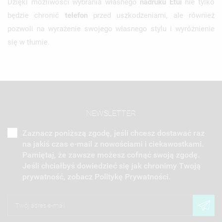
Dzięki możliwości wybrania własnego
nadruku
Etui
nie tylko
będzie chronić
telefon
przed uszkodzeniami, ale również
pozwoli na wyrażenie swojego własnego stylu i wyróżnienie
się w tłumie.
NEWSLETTER
Zaznacz poniższą zgodę, jeśli chcesz dostawać raz
na jakiś czas e-mail z nowościami i ciekawostkami.
Pamiętaj, że zawsze możesz cofnąć swoją zgodę.
Jeśli chciałbyś dowiedzieć się jak chronimy Twoją
prywatność, zobacz Politykę Prywatności.