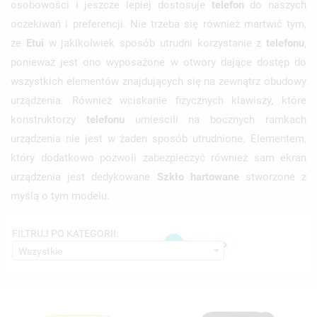
osobowości i jeszcze lepiej dostosuje
telefon
do naszych
oczekiwań i preferencji. Nie trzeba się również martwić tym,
że
Etui
w jakikolwiek sposób utrudni korzystanie z
telefonu
,
ponieważ jest ono wyposażone w otwory dające dostęp do
wszystkich elementów znajdujących się na zewnątrz obudowy
urządzenia. Również wciskanie fizycznych klawiszy, które
konstruktorzy
telefonu
umieścili na bocznych ramkach
urządzenia nie jest w żaden sposób utrudnione. Elementem,
który dodatkowo pozwoli zabezpieczyć również sam ekran
urządzenia jest dedykowane
Szkło hartowane
stworzone z
myślą o tym modelu.
FILTRUJ PO KATEGORII:

1
2
Wszystkie