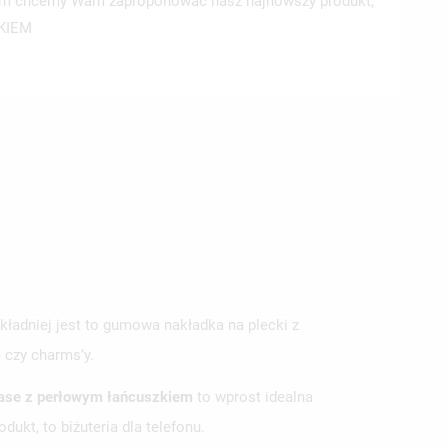
m chcemy Wam zaproponować nasz najnowszy produkt,
ZKIEM
okładniej jest to gumowa nakładka na plecki z
 czy charms’y.
ase z perłowym łańcuszkiem
to wprost idealna
ukt, to biżuteria dla telefonu.