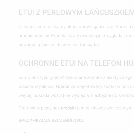
ETUI Z PERŁOWYM ŁAŃCUSZKIEM
Dzisiaj często szukamy akcesoriów i gadżetów, które są n
produkt idealny. Produkt, który rewelacyjnie wygląda i mo
pewnością będzie strzałem w dziesiątkę.
OCHRONNE ETUI NA TELEFON HU
Samo etui typu „plecki” wykonane zostało z elastycznego
odcisków palców.
Futerał
zaprojektowany został w taki s
więcej, posiada wszystkie wycięcia, niezbędne do swobo
Oferowany przez nas
produkt
jest w klasycznym, czarnym k
SPECYFIKACJA SZCZEGÓŁOWA:
•