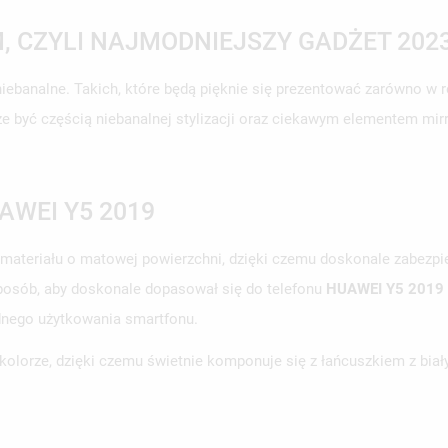
, CZYLI NAJMODNIEJSZY GADŻET 202
iebanalne. Takich, które będą pięknie się prezentować zarówno w rea
że być częścią niebanalnej stylizacji oraz ciekawym elementem mirr
AWEI Y5 2019
 materiału o matowej powierzchni, dzięki czemu doskonale zabezpie
posób, aby doskonale dopasował się do telefonu
HUAWEI Y5 2019
dnego użytkowania smartfonu.
olorze, dzięki czemu świetnie komponuje się z łańcuszkiem z biały