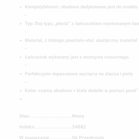
Kompatybilność
: obudowa dedykowana jest do modelu
•
Typ: Etui typu „plecki” z łańcuszkiem montowanym bez
•
Materiał, z którego powstało etui:
elastyczny materiał
•
Łańcuszek
wykonany jest z tworzywa sztucznego.
•
Perfekcyjnie dopasowane wycięcia na złącza i porty
•
Kolor:
czarna obudowa + białe dodatki w postaci pereł”
UT
Stan
Nowy
ZA
Indeks
24882
NA
MU
W magazynie
56 Przedmioty