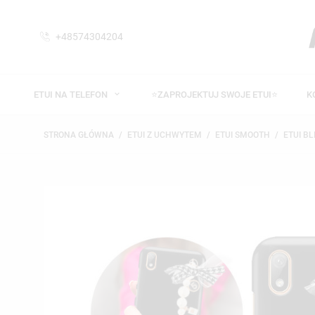
+48574304204
ETUI NA TELEFON
⭐ZAPROJEKTUJ SWOJE ETUI⭐
K
STRONA GŁÓWNA
ETUI Z UCHWYTEM
ETUI SMOOTH
ETUI BL