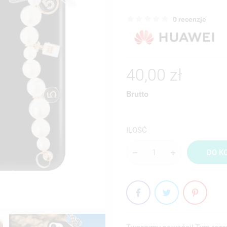
0 recenzje
40,00 zł
Brutto
ILOŚĆ
DO K