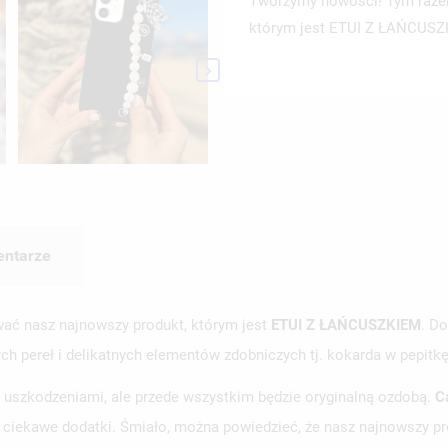
Tworzymy nowości! Tym raze
którym jest ETUI Z ŁAŃCUS

ntarze
 nasz najnowszy produkt, którym jest
ETUI Z ŁAŃCUSZKIEM
. D
h pereł i delikatnych elementów zdobniczych tj. kokarda w pepitkę
d uszkodzeniami, ale przede wszystkim będzie oryginalną ozdobą.
C
z ciekawe dodatki. Śmiało, można powiedzieć, że nasz najnowszy prod