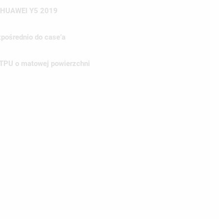
HUAWEI Y5 2019
pośrednio do case’a
 TPU o matowej powierzchni
WÓRZ LISTĘ ŻYCZEŃ
LOGUJ SIĘ
ZWA LISTY ŻYCZEŃ
SISZ BYĆ ZALOGOWANY BY ZAPISAĆ PRODUKTY NA SWOJEJ LIŚCIE