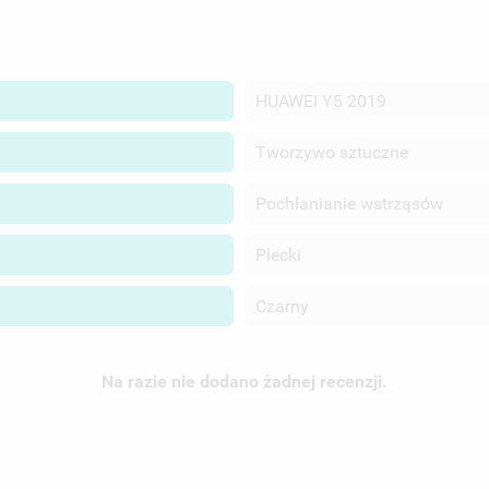
JE LISTY ŻYCZEŃ
CZEŃ.
UTWÓRZ NOWĄ L
add_circle_outline
ANULUJ
ZALOGUJ SIĘ
HUAWEI Y5 2019
ANULUJ
UTWÓRZ LISTĘ ŻYCZEŃ
Tworzywo sztuczne
Pochłanianie wstrząsów
Plecki
Czarny
Na razie nie dodano żadnej recenzji.