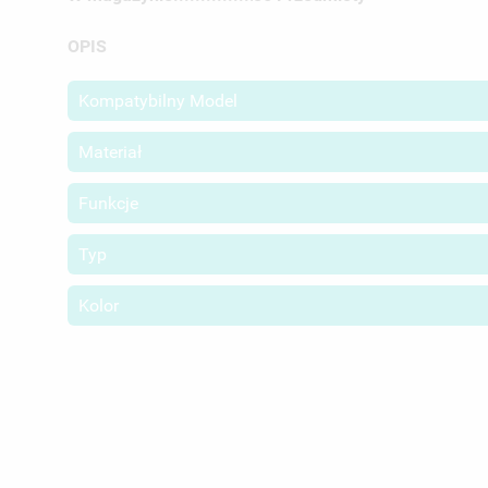
MO
ŻY
OPIS
Kompatybilny Model
Materiał
Funkcje
Typ
Kolor