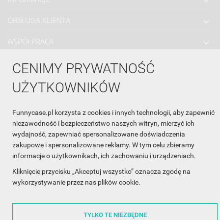

OBSŁUGA KLIENTA

WSPÓŁPRACA

ŚLEDŹ NAS NA FACEBOOKU

CENIMY PRYWATNOŚĆ
UŻYTKOWNIKÓW
Made with
❤
in Poland
Funnycase.pl korzysta z cookies i innych technologii, aby zapewnić
niezawodność i bezpieczeństwo naszych witryn, mierzyć ich
wydajność, zapewniać spersonalizowane doświadczenia
zakupowe i spersonalizowane reklamy. W tym celu zbieramy
informacje o użytkownikach, ich zachowaniu i urządzeniach.
Kliknięcie przycisku „Akceptuj wszystko” oznacza zgodę na
©2014 - 2026 FunnyCase.pl | Wszelkie prawa zastrzeżone.
wykorzystywanie przez nas plików cookie.
TYLKO TE NIEZBĘDNE