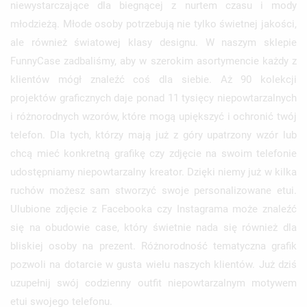
niewystarczające dla biegnącej z nurtem czasu i mody
młodzieżą. Młode osoby potrzebują nie tylko świetnej jakości,
ale również światowej klasy designu. W naszym sklepie
FunnyCase zadbaliśmy, aby w szerokim asortymencie każdy z
klientów mógł znaleźć coś dla siebie. Aż 90 kolekcji
projektów graficznych daje ponad 11 tysięcy niepowtarzalnych
i różnorodnych wzorów, które mogą upiększyć i ochronić twój
telefon. Dla tych, którzy mają już z góry upatrzony wzór lub
chcą mieć konkretną grafikę czy zdjęcie na swoim telefonie
udostępniamy niepowtarzalny kreator. Dzięki niemy już w kilka
ruchów możesz sam stworzyć swoje personalizowane etui.
Ulubione zdjęcie z Facebooka czy Instagrama może znaleźć
się na obudowie case, który świetnie nada się również dla
bliskiej osoby na prezent. Różnorodność tematyczna grafik
pozwoli na dotarcie w gusta wielu naszych klientów. Już dziś
uzupełnij swój codzienny outfit niepowtarzalnym motywem
etui swojego telefonu.