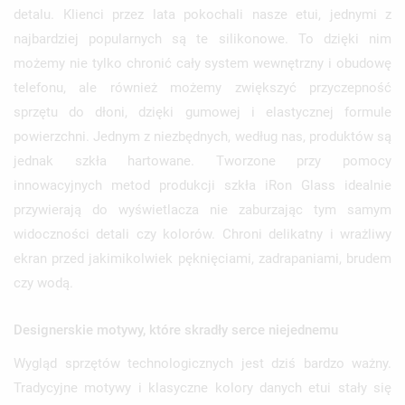
detalu. Klienci przez lata pokochali nasze etui, jednymi z
najbardziej popularnych są te silikonowe. To dzięki nim
możemy nie tylko chronić cały system wewnętrzny i obudowę
telefonu, ale również możemy zwiększyć przyczepność
sprzętu do dłoni, dzięki gumowej i elastycznej formule
powierzchni. Jednym z niezbędnych, według nas, produktów są
jednak szkła hartowane. Tworzone przy pomocy
innowacyjnych metod produkcji szkła iRon Glass idealnie
przywierają do wyświetlacza nie zaburzając tym samym
widoczności detali czy kolorów. Chroni delikatny i wrażliwy
ekran przed jakimikolwiek pęknięciami, zadrapaniami, brudem
czy wodą.
Designerskie motywy, które skradły serce niejednemu
Wygląd sprzętów technologicznych jest dziś bardzo ważny.
Tradycyjne motywy i klasyczne kolory danych etui stały się