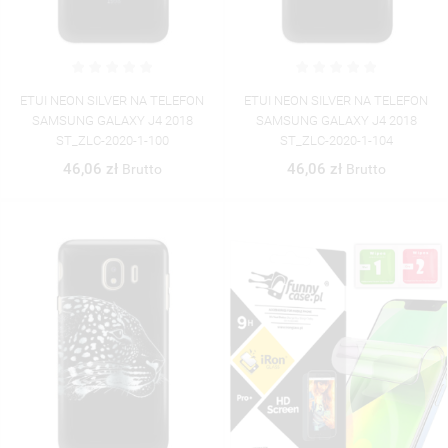
ETUI NEON SILVER NA TELEFON
ETUI NEON SILVER NA TELEFON
SAMSUNG GALAXY J4 2018
SAMSUNG GALAXY J4 2018
ST_ZLC-2020-1-100
ST_ZLC-2020-1-104
46,06 zł
46,06 zł
Brutto
Brutto
((TITLE))
ZALOGUJ SIĘ
((MODALTITLE))
MOJE LISTY ŻYCZEŃ
((LABEL))
MUSISZ BYĆ ZALOGOWANY BY ZAPISAĆ PRODUKTY NA
((CONFIRMMESSAGE))
SWOJEJ LIŚCIE ŻYCZEŃ.
UTWÓRZ NOWĄ LISTĘ
add_circle_outline
((CANCELTEXT))
((MODALDELETETEXT))
((CANCELTEXT))
((LOGINTEXT))
((CANCELTEXT))
((CREATETEXT))