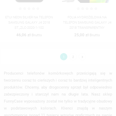
ETUI NEON SILVER NA TELEFON
FOLIA HYDROŻELOWA NA
SAMSUNG GALAXY J4 2018
TELEFON SAMSUNG GALAXY J4
ST_ZLC-2020-1-102
2018 TRANSPARENTNY
46,06 zł
25,00 zł
Brutto
Brutto

1
2
Producenci telefonów komórkowych prześcigają się w
tworzeniu coraz to cieńszych i coraz to bardziej inteligentnych
produktów. Chcemy, aby drogocenny sprzęt był odpowiednio
zabezpieczony i starczył nam na długie lata. Nasz sklep
FunnyCase wyposażony został nie tylko w tradycyjne obudowy
w podstawowych kolorach. Klienci znajdą w naszym
asortymencie ponad 11 tysięcy wzorów graficznych na swoje