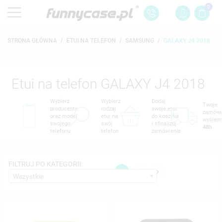
0
STRONA GŁÓWNA
ETUI NA TELEFON
SAMSUNG
GALAXY J4 2018
Etui na telefon GALAXY J4 2018
Wybierz
Wybierz
Dodaj
Twoje
producenta
rodzaj
swoje etui
zamówi
oraz model
etui na
do koszyka
wyślem
swojego
swój
i sfinalizuj
48h
telefonu
telefon
zamówienie
FILTRUJ PO KATEGORII:

1
2
Wszystkie