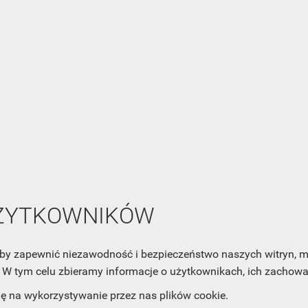
ZOBACZ WSZYSTKIE
NEWSLETTER
Zaznacz poniższą zgodę, jeśli chcesz dostawać raz na jakiś cza
mail z nowościami i ciekawostkami. Pamiętaj, że zawsze może
cofnąć swoją zgodę. Jeśli chciałbyś dowiedzieć się jak chroni
UŻYTKOWNIKÓW
Twoją prywatność, zobacz Politykę Prywatności.
, aby zapewnić niezawodność i bezpieczeństwo naszych witryn,
W tym celu zbieramy informacje o użytkownikach, ich zachowan
dę na wykorzystywanie przez nas plików cookie.