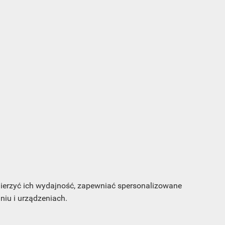
s e-
sz
my
 mierzyć ich wydajność, zapewniać spersonalizowane
iu i urządzeniach.