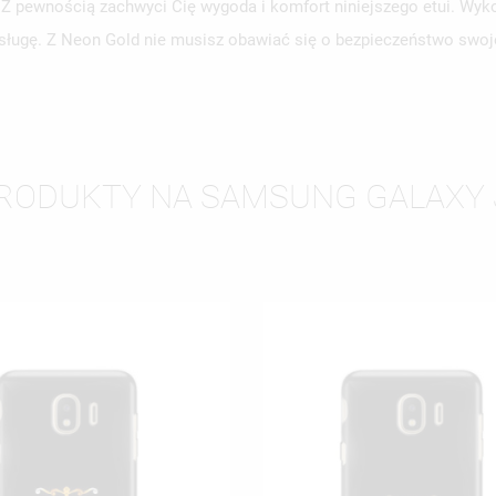
. Z pewnością zachwyci Cię wygoda i komfort niniejszego etui. Wy
WÓRZ LISTĘ ŻYCZEŃ
LOGUJ SIĘ
obsługę. Z Neon Gold nie musisz obawiać się o bezpieczeństwo swo
ZWA LISTY ŻYCZEŃ
SISZ BYĆ ZALOGOWANY BY ZAPISAĆ PRODUKTY NA SWOJEJ LIŚCIE
JE LISTY ŻYCZEŃ
CZEŃ.
UTWÓRZ NOWĄ L
add_circle_outline
PRODUKTY NA SAMSUNG GALAXY J
ANULUJ
ZALOGUJ SIĘ
ANULUJ
UTWÓRZ LISTĘ ŻYCZEŃ