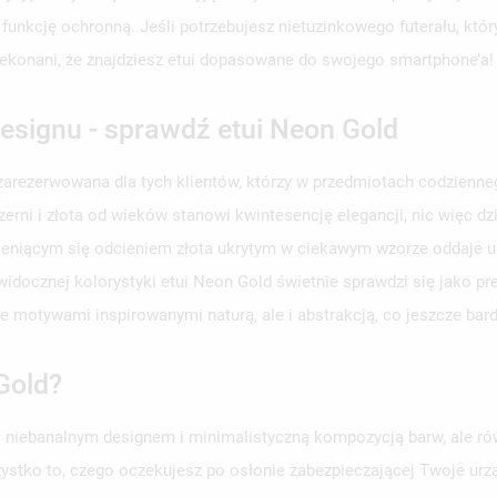
a funkcję ochronną. Jeśli potrzebujesz nietuzinkowego futerału, któ
zekonani, że znajdziesz etui dopasowane do swojego smartphone’a!
designu - sprawdź etui Neon Gold
arezerwowana dla tych klientów, którzy w przedmiotach codziennego
erni i złota od wieków stanowi kwintesencję elegancji, nic więc d
ieniącym się odcieniem złota ukrytym w ciekawym wzorze oddaje u
docznej kolorystyki etui Neon Gold świetnie sprawdzi się jako prez
motywami inspirowanymi naturą, ale i abstrakcją, co jeszcze bardz
Gold?
 niebanalnym designem i minimalistyczną kompozycją barw, ale r
stko to, czego oczekujesz po osłonie zabezpieczającej Twoje urząd