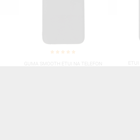
ETUI NA TELEFON SAMSUNG
ETUI
ON
GALAXY J4 2018 NEON MIENIĄCE
GALAXY
SIĘ ZLC111
46,06 zł
Brutto