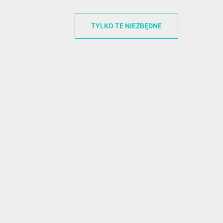
INFORMACJA O SKLEPIE
INFORM
TYLKO TE NIEZBĘDNE
FunnyCase.pl
O MARCE
Trudna 13
REGULAMI
32-700 Bochnia
RABATOWY
Polska
REGULAMI
office@funnycase.pl
POLITYKA 
+48574304204
COOKIES
REGULAMI
KLAUZULA
WYPISANIE
PROMOCJE