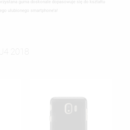
korzystana guma doskonale dopasowuje się do kształtu
jego ulubionego smartphone’a!
ISTĘ
4 2018