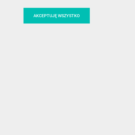
CA
ŚLEDŹ NAS NA FACEBOOKU
AKCEPTUJĘ WSZYSTKO
!
MEDIA