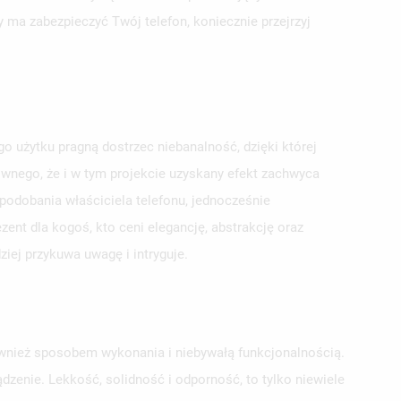
ry ma zabezpieczyć Twój telefon, koniecznie przejrzyj
 użytku pragną dostrzec niebanalność, dzięki której
ziwnego, że i w tym projekcie uzyskany efekt zachwyca
podobania właściciela telefonu, jednocześnie
ent dla kogoś, kto ceni elegancję, abstrakcję oraz
iej przykuwa uwagę i intryguje.
ównież sposobem wykonania i niebywałą funkcjonalnością.
zenie. Lekkość, solidność i odporność, to tylko niewiele