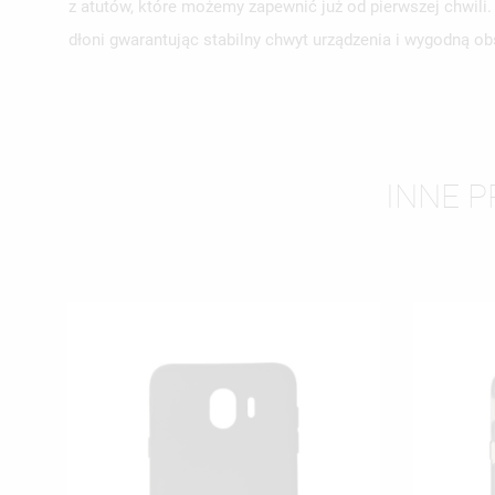
z atutów, które możemy zapewnić już od pierwszej chwili
UT
ZA
dłoni gwarantując stabilny chwyt urządzenia i wygodną 
NA
MU
MO
ŻY
INNE 