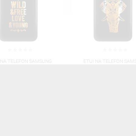
 NA TELEFON SAMSUNG
ETUI NA TELEFON SAM
 J4 2018 NEON MIENIĄCE
GALAXY J4 2018 NEON MI
SIĘ ZLC112
SIĘ ZLJ160
46,06 zł
Brutto
46,06 zł
Brutto