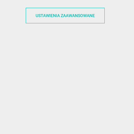
ACJE
OBSŁUGA KLIENTA
WSPÓŁPRA
USTAWIENIA ZAAWANSOWANE
ZWROTY I WYMIANY
DLA FIRM
N KODÓW
PŁATNOŚCI I DOSTAWY
DLA GRAFIKÓW
CH
ŚLEDZENIE PRZESYŁKI
DOŁĄCZ DO NAS
N
FAQ
NASZE SOCIAL 
PRYWATNOŚCI
KONTAKT Z NAMI
N NEWSLETTERA
 EOG
 Z NEWSLETTERA