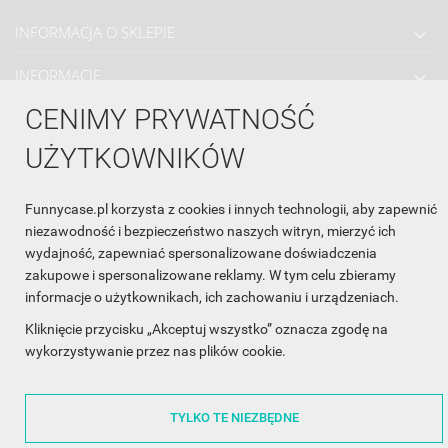
INFORMACJA O SKLEPIE

INFORMACJE

CENIMY PRYWATNOŚĆ
OBSŁUGA KLIENTA

UŻYTKOWNIKÓW
WSPÓŁPRACA

ŚLEDŹ NAS NA FACEBOOKU

Funnycase.pl korzysta z cookies i innych technologii, aby zapewnić
niezawodność i bezpieczeństwo naszych witryn, mierzyć ich
wydajność, zapewniać spersonalizowane doświadczenia
zakupowe i spersonalizowane reklamy. W tym celu zbieramy
Made with
❤
in Poland
informacje o użytkownikach, ich zachowaniu i urządzeniach.
Kliknięcie przycisku „Akceptuj wszystko” oznacza zgodę na
wykorzystywanie przez nas plików cookie.
TYLKO TE NIEZBĘDNE
©2014 - 2026 FunnyCase.pl | Wszelkie prawa zastrzeżone.