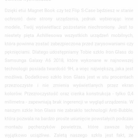
Dzięki etui Magnet Book czy też Flip S-Case będziesz w stanie
ochronić dwie strony urządzenia, jednak wybierając inne
modele, Twój wyświetlacz pozostanie niechroniony. Jest to
niestety pięta Achillesowa wszystkich urządzeń mobilnych,
która powinna zostać zabezpieczona przed zarysowaniami czy
pęknięciami. Dlatego udostępniamy Tobie szkło Iron Glass do
Samsunga Galaxy A6 2018, które wykonane w najnowszej
technologii posiada twardość 9H, a więc największą, jaka jest
możliwa. Dodatkowo szkło Iron Glass jest w stu procentach
przezroczyste i nie zmienia wyświetlanych przez ekran
kolorów. Przezroczystość oraz cienka konstrukcja - tylko 0,4
milimetra - zapewniają brak ingerencji w wygląd urządzenia. W
naszym szkle Iron Glass nie zabrakło technologii Anti-Bubble,
która pozwala na bardzo proste usunięcie powstałych podczas
montażu pęcherzyków powietrza, które zawsze były
wyjątkowo uciążliwe. Zaletą naszego szkła jest fakt, że