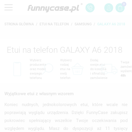
0
STRONA GŁÓWNA
ETUI NA TELEFON
SAMSUNG
GALAXY A6 2018
Etui na telefon GALAXY A6 2018
Wybierz
Wybierz
Dodaj
Twoje
producenta
rodzaj
swoje etui
zamówi
oraz model
etui na
do koszyka
wyślem
swojego
swój
i sfinalizuj
48h
telefonu
telefon
zamówienie
Wyjątkowe etui z własnym wzorem
Koniec nudnych, jednokolorowych etui, które wcale nie
poprawiają wyglądu urządzenia. Dzięki FunnyCase zakupisz
pokrowiec spełniający wszelkie Twoje oczekiwania pod
względem wyglądu. Masz do dyspozycji aż 11 tysięcy