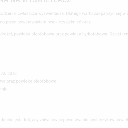
odzenia, zwłaszcza wyświetlacza. Dlatego warto zaopatrzyć się 
 go przed powstawaniem rysek czy pęknięć oraz
 hydrożel, powłoka oleofobowa oraz powłoka hydrofobowa. Dzięki t
 A6 2018
bowa oraz powłoka oleofobowa
kają
 dociśnięcia foli, aby zniwelować powstawanie pęcherzyków powiet
WÓRZ LISTĘ ŻYCZEŃ