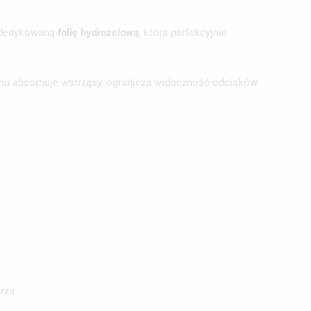
w dedykowaną
folię hydrożelową
, która perfekcyjnie
emu absorbuje wstrząsy, ogranicza widoczność odcisków
rza