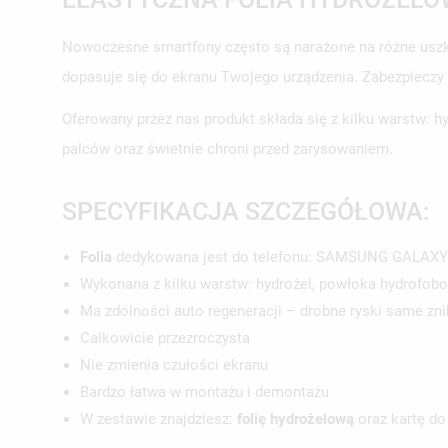
Nowoczesne smartfony często są narażone na różne uszk
dopasuje się do ekranu Twojego urządzenia. Zabezpieczy
Oferowany przez nas produkt składa się z kilku warstw:
palców oraz świetnie chroni przed zarysowaniem.
SPECYFIKACJA SZCZEGÓŁOWA:
Folia
dedykowana jest do telefonu: SAMSUNG GALAXY
Wykonana z kilku warstw: hydrożel, powłoka hydrofo
Ma zdolności auto regeneracji – drobne ryski same zni
Całkowicie przezroczysta
Nie zmienia czułości ekranu
Bardzo łatwa w montażu i demontażu
W zestawie znajdziesz:
folię hydrożelową
oraz kartę do
UT