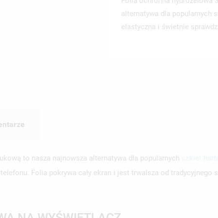
Folia ochronna hydrożelowa 3
alternatywa dla popularnych s
elastyczna i świetnie sprawd
ntarze
czukową to nasza najnowsza alternatywa dla popularnych
szkieł har
lefonu. Folia pokrywa cały ekran i jest trwalsza od tradycyjnego 
WA NA WYŚWIETLACZ