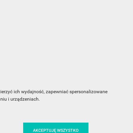
s e-
sz
my
 mierzyć ich wydajność, zapewniać spersonalizowane
iu i urządzeniach.
CA
ŚLEDŹ NAS NA FACEBOOKU
AKCEPTUJĘ WSZYSTKO