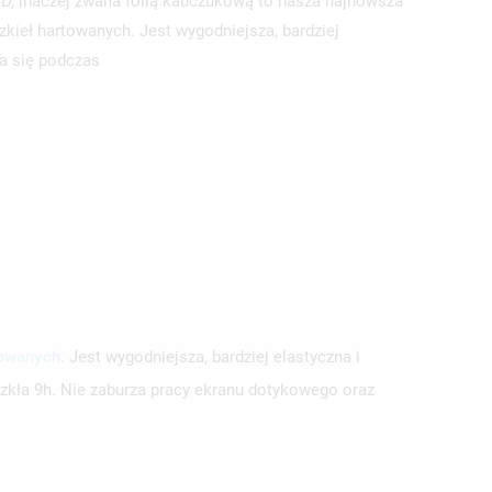
D, inaczej zwana folią kauczukową to nasza najnowsza
zkieł hartowanych. Jest wygodniejsza, bardziej
za się podczas
towanych
. Jest wygodniejsza, bardziej elastyczna i
szkła 9h. Nie zaburza pracy ekranu dotykowego oraz