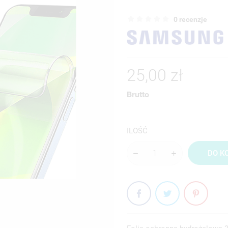
0 recenzje
25,00 zł
Brutto
ILOŚĆ
DO K