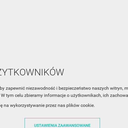
NEWSLETTER
Zaznacz poniższą zgodę, jeśli chcesz dostawać raz na jakiś cza
mail z nowościami i ciekawostkami. Pamiętaj, że zawsze może
cofnąć swoją zgodę. Jeśli chciałbyś dowiedzieć się jak chroni
Twoją prywatność, zobacz Politykę Prywatności.
UŻYTKOWNIKÓW
, aby zapewnić niezawodność i bezpieczeństwo naszych witryn,
W tym celu zbieramy informacje o użytkownikach, ich zachowan
dę na wykorzystywanie przez nas plików cookie.
ACJE
OBSŁUGA KLIENTA
WSPÓŁPRA
USTAWIENIA ZAAWANSOWANE