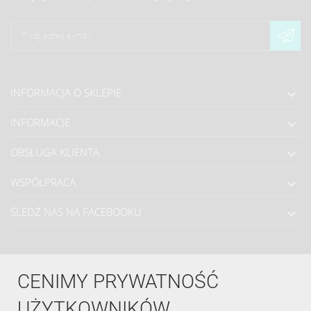
INFORMACJA O SKLEPIE

INFORMACJE

OBSŁUGA KLIENTA

WSPÓŁPRACA

ŚLEDŹ NAS NA FACEBOOKU

Made with
❤
in Poland
CENIMY PRYWATNOŚĆ
UŻYTKOWNIKÓW