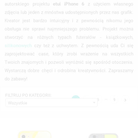
autorskiego projektu
etui iPhone 6
z użyciem własnego
zdjęcia lub jeden z mnóstwa udostępnionych przez nas grafik.
Kreator jest bardzo intuicyjny i z pewnością nikomu jego
obsługa nie sprawi najmniejszego problemu. Projekt można
stworzyć na różnych typach futerałów - książkowych,
silikonowych
czy też z uchwytem. Z pewnością uda Ci się
zaprojektować case, który zrobi wrażenie na wszystkich
Twoich znajomych i pozwoli wyróżnić się spośród otoczenia.
Wystarczą dobre chęci i odrobina kreatywności. Zapraszamy
do zabawy!
FILTRUJ PO KATEGORII:
…

1
2
3
9
Wszystkie