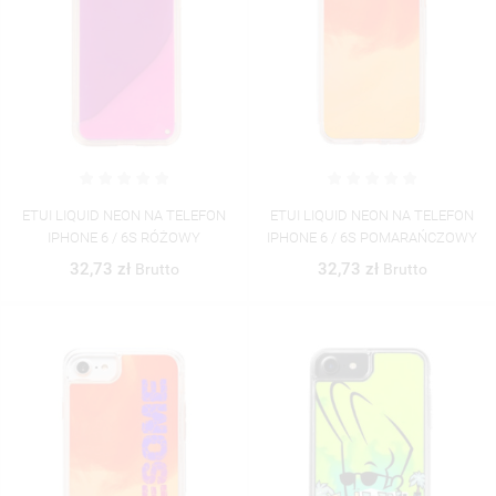
ETUI LIQUID NEON NA TELEFON
ETUI LIQUID NEON NA TELEFON
IPHONE 6 / 6S RÓŻOWY
IPHONE 6 / 6S POMARAŃCZOWY
32,73 zł
32,73 zł
Brutto
Brutto
((TITLE))
ZALOGUJ SIĘ
((MODALTITLE))
MOJE LISTY ŻYCZEŃ
((LABEL))
MUSISZ BYĆ ZALOGOWANY BY ZAPISAĆ PRODUKTY NA
((CONFIRMMESSAGE))
SWOJEJ LIŚCIE ŻYCZEŃ.