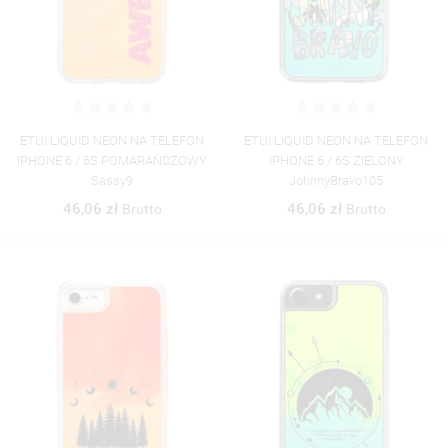
UTWÓRZ NOWĄ LISTĘ
add_circle_outline
((CANCELTEXT))
((MODALDELETETEXT))
((CANCELTEXT))
((LOGINTEXT))
((CANCELTEXT))
((CREATETEXT))
ETUI LIQUID NEON NA TELEFON
ETUI LIQUID NEON NA TELEFON
IPHONE 6 / 6S POMARAŃCZOWY
IPHONE 6 / 6S ZIELONY
Sassy9
JohnnyBravo105
46,06 zł
46,06 zł
Brutto
Brutto