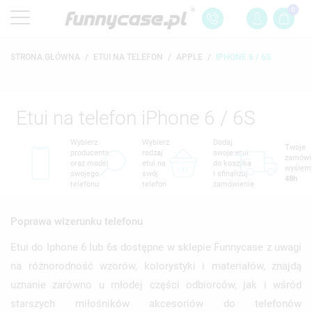
0
STRONA GŁÓWNA
ETUI NA TELEFON
APPLE
IPHONE 6 / 6S
Etui na telefon iPhone 6 / 6S
Wybierz
Wybierz
Dodaj
Twoje
producenta
rodzaj
swoje etui
zamówi
oraz model
etui na
do koszyka
wyślem
swojego
swój
i sfinalizuj
48h
telefonu
telefon
zamówienie
Poprawa wizerunku telefonu
Etui do Iphone 6 lub 6s dostępne w sklepie Funnycase z uwagi
na różnorodność wzorów, kolorystyki i materiałów, znajdą
uznanie zarówno u młodej części odbiorców, jak i wśród
starszych miłośników akcesoriów do telefonów