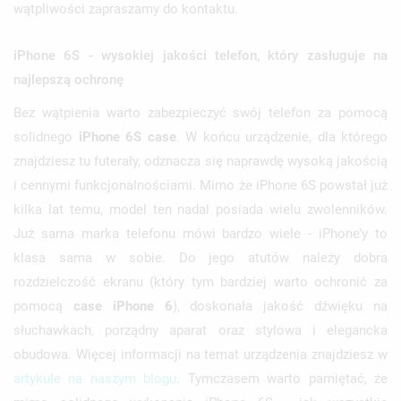
wątpliwości zapraszamy do kontaktu.
iPhone 6S - wysokiej jakości telefon, który zasługuje na
najlepszą ochronę
Bez wątpienia warto zabezpieczyć swój telefon za pomocą
solidnego
iPhone 6S case
. W końcu urządzenie, dla którego
znajdziesz tu futerały, odznacza się naprawdę wysoką jakością
i cennymi funkcjonalnościami. Mimo że iPhone 6S powstał już
kilka lat temu, model ten nadal posiada wielu zwolenników.
Już sama marka telefonu mówi bardzo wiele - iPhone’y to
klasa sama w sobie. Do jego atutów należy dobra
rozdzielczość ekranu (który tym bardziej warto ochronić za
pomocą
case iPhone 6
), doskonała jakość dźwięku na
słuchawkach, porządny aparat oraz stylowa i elegancka
obudowa. Więcej informacji na temat urządzenia znajdziesz w
artykule na naszym blogu
. Tymczasem warto pamiętać, że