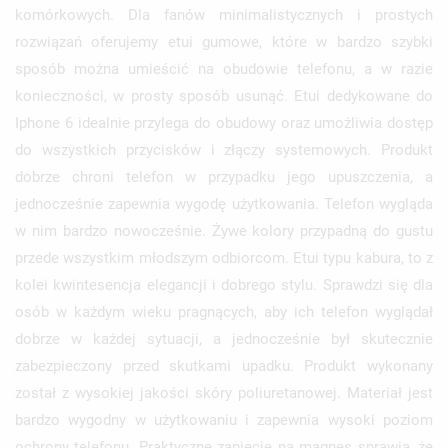
komórkowych. Dla fanów minimalistycznych i prostych
rozwiązań oferujemy etui gumowe, które w bardzo szybki
sposób można umieścić na obudowie telefonu, a w razie
konieczności, w prosty sposób usunąć. Etui dedykowane do
Iphone 6 idealnie przylega do obudowy oraz umożliwia dostęp
do wszystkich przycisków i złączy systemowych. Produkt
dobrze chroni telefon w przypadku jego upuszczenia, a
jednocześnie zapewnia wygodę użytkowania. Telefon wygląda
w nim bardzo nowocześnie. Żywe kolory przypadną do gustu
przede wszystkim młodszym odbiorcom. Etui typu kabura, to z
kolei kwintesencja elegancji i dobrego stylu. Sprawdzi się dla
osób w każdym wieku pragnących, aby ich telefon wyglądał
dobrze w każdej sytuacji, a jednocześnie był skutecznie
zabezpieczony przed skutkami upadku. Produkt wykonany
został z wysokiej jakości skóry poliuretanowej. Materiał jest
bardzo wygodny w użytkowaniu i zapewnia wysoki poziom
ochrony telefonu. Praktyczne zapięcie na magnes sprawia, że