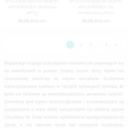
ETUI LIQUID NEON NA TELEFON
ETUI LIQUID NEON NA TELEFON
APPLE IPHONE 6 / 6S Różowy
APPLE IPHONE 6 / 6S
ART22
Pomarańczowy ART22
46,06 zł
46,06 zł
Brutto
Brutto
…

1
2
3
9
Wszelkiego rodzaju uszkodzenia mechaniczne pojawiające się
na smartfonach w postaci między innymi zbitej szybki lub
zarysowanej obudowy, są często spotykane. Codzienne
wykorzystywanie telefonu w różnych sytuacjach sprawia, że
bywa on narażony na niebezpieczeństwo powstania usterek.
Smartfony pod kątem technologicznym i konstrukcyjnym są
urządzeniami o wiele mniej wytrzymałymi niż telefony sprzed
kilkunastu lat. Duże, szklane wyświetlacze bywają narażone na
zbicie, a ich naprawa może być niezwykle kosztowna.