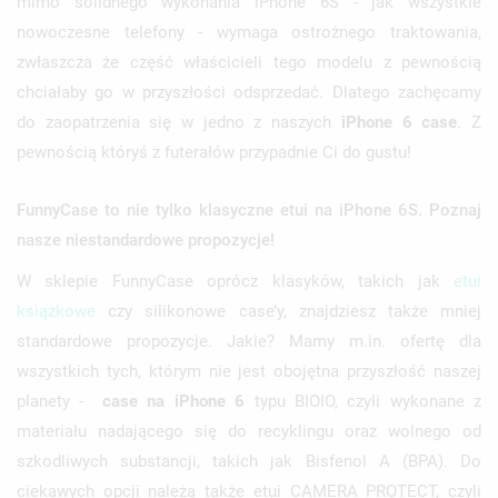
mimo solidnego wykonania iPhone 6S - jak wszystkie
nowoczesne telefony - wymaga ostrożnego traktowania,
zwłaszcza że część właścicieli tego modelu z pewnością
chciałaby go w przyszłości odsprzedać. Dlatego zachęcamy
do zaopatrzenia się w jedno z naszych
iPhone 6 case
. Z
pewnością któryś z futerałów przypadnie Ci do gustu!
FunnyCase to nie tylko klasyczne etui na iPhone 6S. Poznaj
nasze niestandardowe propozycje!
W sklepie FunnyCase oprócz klasyków, takich jak
etui
książkowe
czy silikonowe case’y, znajdziesz także mniej
standardowe propozycje. Jakie? Mamy m.in. ofertę dla
wszystkich tych, którym nie jest obojętna przyszłość naszej
planety -
case na iPhone 6
typu BIOIO, czyli wykonane z
materiału nadającego się do recyklingu oraz wolnego od
szkodliwych substancji, takich jak Bisfenol A (BPA). Do
ciekawych opcji należą także etui CAMERA PROTECT, czyli