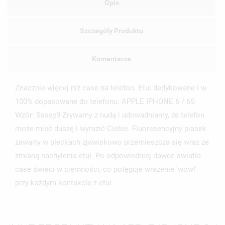
Opis
Szczegóły Produktu
Komentarze
Znacznie więcej niż case na telefon. Etui dedykowane i w
UTWÓRZ LISTĘ ŻYCZEŃ
ZALOGUJ SIĘ
100% dopasowane do telefonu: APPLE IPHONE 6 / 6S
Wzór: Sassy9 Zrywamy z nudą i udowadniamy, że telefon
NAZWA LISTY ŻYCZEŃ
MUSISZ BYĆ ZALOGOWANY BY ZAPISAĆ PRODUKTY NA
może mieć duszę i wyrazić Ciebie. Fluoresencyjny piasek
MOJE LISTY ŻYCZEŃ
SWOJEJ LIŚCIE ŻYCZEŃ.
zawarty w pleckach zjawiskowo przemieszcza się wraz ze
UTWÓRZ NOWĄ LISTĘ
add_circle_outline
zmianą nachylenia etui. Po odpowiedniej dawce światła
case świeci w ciemności, co potęguje wrażenie 'wow!'
ANULUJ
ZALOGUJ SIĘ
ANULUJ
UTWÓRZ LISTĘ ŻYCZEŃ
przy każdym kontakcie z etui.