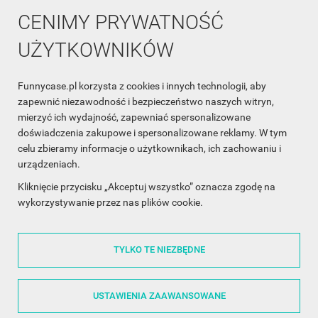
CENIMY PRYWATNOŚĆ
UŻYTKOWNIKÓW
Funnycase.pl korzysta z cookies i innych technologii, aby
INFORMACJA O SKLEPIE

zapewnić niezawodność i bezpieczeństwo naszych witryn,
mierzyć ich wydajność, zapewniać spersonalizowane
INFORMACJE

doświadczenia zakupowe i spersonalizowane reklamy. W tym
celu zbieramy informacje o użytkownikach, ich zachowaniu i
OBSŁUGA KLIENTA

urządzeniach.
WSPÓŁPRACA

Kliknięcie przycisku „Akceptuj wszystko” oznacza zgodę na
wykorzystywanie przez nas plików cookie.
ŚLEDŹ NAS NA FACEBOOKU

TYLKO TE NIEZBĘDNE
Made with
❤
in Poland
USTAWIENIA ZAAWANSOWANE