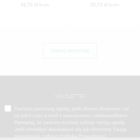
32,73 zł
32,73 zł
o
Brutto
Brutt
ZOBACZ WSZYSTKIE
NEWSLETTER
Zaznacz poniższą zgodę, jeśli chcesz dostawać raz
na jakiś czas e-mail z nowościami i ciekawostkami.
Pamiętaj, że zawsze możesz cofnąć swoją zgodę.
Jeśli chciałbyś dowiedzieć się jak chronimy Twoją
prywatność, zobacz Politykę Prywatności.