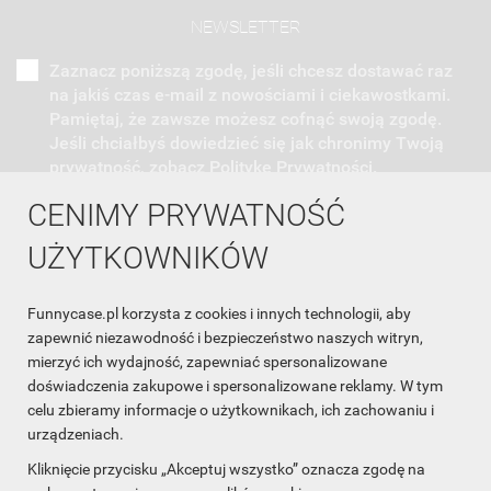
NEWSLETTER
Zaznacz poniższą zgodę, jeśli chcesz dostawać raz
na jakiś czas e-mail z nowościami i ciekawostkami.
Pamiętaj, że zawsze możesz cofnąć swoją zgodę.
Jeśli chciałbyś dowiedzieć się jak chronimy Twoją
prywatność, zobacz Politykę Prywatności.
CENIMY PRYWATNOŚĆ
UŻYTKOWNIKÓW
Funnycase.pl korzysta z cookies i innych technologii, aby
INFORMACJA O SKLEPIE

zapewnić niezawodność i bezpieczeństwo naszych witryn,
mierzyć ich wydajność, zapewniać spersonalizowane
INFORMACJE

doświadczenia zakupowe i spersonalizowane reklamy. W tym
celu zbieramy informacje o użytkownikach, ich zachowaniu i
OBSŁUGA KLIENTA

urządzeniach.
WSPÓŁPRACA

Kliknięcie przycisku „Akceptuj wszystko” oznacza zgodę na