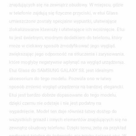
znajdujących się na zewnątrz obudowy. W miejscu, gdzie
UTWÓRZ LISTĘ ŻYCZEŃ
w telefonie zajdują się fizyczne przyciski, w etui Glass
ZALOGUJ SIĘ
umieszczone zostały specjalne wypustki, ułatwiające
zlokalizowanie klawiszy i ułatwiające ich wciśnięcie. Etui
NAZWA LISTY ŻYCZEŃ
MUSISZ BYĆ ZALOGOWANY BY ZAPISAĆ PRODUKTY NA
MOJE LISTY ŻYCZEŃ
to jest świetnym, modnym dodatkiem do telefonu, który
SWOJEJ LIŚCIE ŻYCZEŃ.
może w ciekawy sposób zmodyfikować jego wygląd,
UTWÓRZ NOWĄ LISTĘ
add_circle_outline
zwiększając jego odporność na stłuczenia i zarysowania,
ANULUJ
ZALOGUJ SIĘ
które mogłyby negatywnie wpłynąć na wygląd urządzenia.
ANULUJ
UTWÓRZ LISTĘ ŻYCZEŃ
Etui Glass do SAMSUNG GALAXY S8. jest idealnym
akcesorium do tego modelu. Pozwala ono w łatwy
sposób zmienić wygląd urządzenia na bardziej elegancki.
Etui jest bardzo dobrze dopasowane do tego modelu,
dzięki czemu nie odstaje i nie jest podatny na
wypadnięcie. Model ten daje również łatwy dostęp do
wszystkich gniazd i innych elementów znajdujących się na
zewnątrz obudowy telefonu. Dzięki temu, żeby na przykład