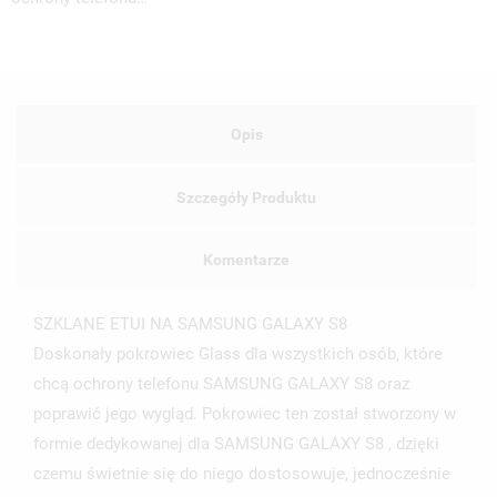
Opis
Szczegóły Produktu
Komentarze
SZKLANE ETUI NA SAMSUNG GALAXY S8
Doskonały pokrowiec Glass dla wszystkich osób, które
chcą ochrony telefonu SAMSUNG GALAXY S8 oraz
poprawić jego wygląd. Pokrowiec ten został stworzony w
UTWÓRZ LISTĘ ŻYCZEŃ
ZALOGUJ SIĘ
formie dedykowanej dla SAMSUNG GALAXY S8 , dzięki
czemu świetnie się do niego dostosowuje, jednocześnie
NAZWA LISTY ŻYCZEŃ
MUSISZ BYĆ ZALOGOWANY BY ZAPISAĆ PRODUKTY NA