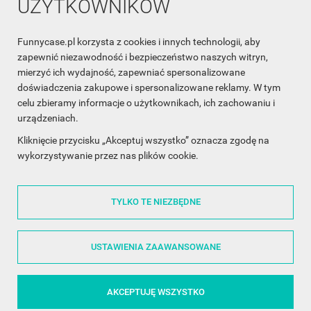
UŻYTKOWNIKÓW
Funnycase.pl korzysta z cookies i innych technologii, aby
INFORMACJA O SKLEPIE

zapewnić niezawodność i bezpieczeństwo naszych witryn,
mierzyć ich wydajność, zapewniać spersonalizowane
INFORMACJE

doświadczenia zakupowe i spersonalizowane reklamy. W tym
celu zbieramy informacje o użytkownikach, ich zachowaniu i
OBSŁUGA KLIENTA

urządzeniach.
WSPÓŁPRACA

Kliknięcie przycisku „Akceptuj wszystko” oznacza zgodę na
wykorzystywanie przez nas plików cookie.
ŚLEDŹ NAS NA FACEBOOKU

TYLKO TE NIEZBĘDNE
Made with
❤
in Poland
USTAWIENIA ZAAWANSOWANE
AKCEPTUJĘ WSZYSTKO