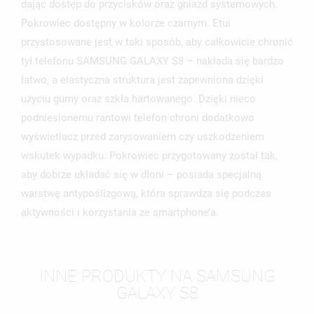
MOJE LISTY ŻYCZEŃ
dając dostęp do przycisków oraz gniazd systemowych.
SWOJEJ LIŚCIE ŻYCZEŃ.
Pokrowiec dostępny w kolorze czarnym. Etui
UTWÓRZ NOWĄ LISTĘ
add_circle_outline
przystosowane jest w taki sposób, aby całkowicie chronić
ANULUJ
ZALOGUJ SIĘ
tył telefonu SAMSUNG GALAXY S8 – nakłada się bardzo
ANULUJ
UTWÓRZ LISTĘ ŻYCZEŃ
łatwo, a elastyczna struktura jest zapewniona dzięki
użyciu gumy oraz szkła hartowanego. Dzięki nieco
podniesionemu rantowi telefon chroni dodatkowo
wyświetlacz przed zarysowaniem czy uszkodzeniem
wskutek wypadku. Pokrowiec przygotowany został tak,
aby dobrze układać się w dłoni – posiada specjalną
warstwę antypoślizgową, która sprawdza się podczas
aktywności i korzystania ze smartphone’a.
INNE PRODUKTY NA SAMSUNG
GALAXY S8