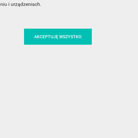
CA
ŚLEDŹ NAS NA FACEBOOKU
iu i urządzeniach.
AKCEPTUJĘ WSZYSTKO
!
MEDIA