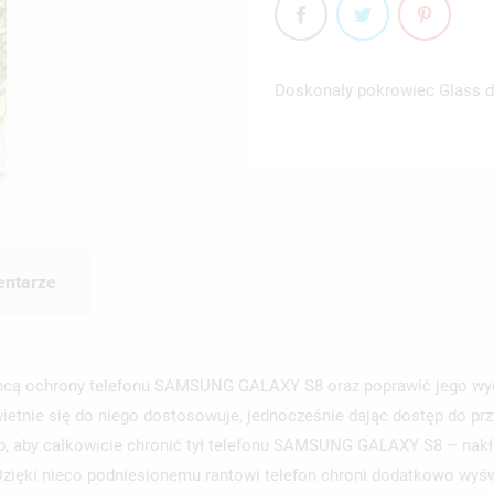
Doskonały pokrowiec Glass dl
ntarze
chcą ochrony telefonu SAMSUNG GALAXY S8 oraz poprawić jego wyg
tnie się do niego dostosowuje, jednocześnie dając dostęp do pr
b, aby całkowicie chronić tył telefonu SAMSUNG GALAXY S8 – nakład
 Dzięki nieco podniesionemu rantowi telefon chroni dodatkowo wy