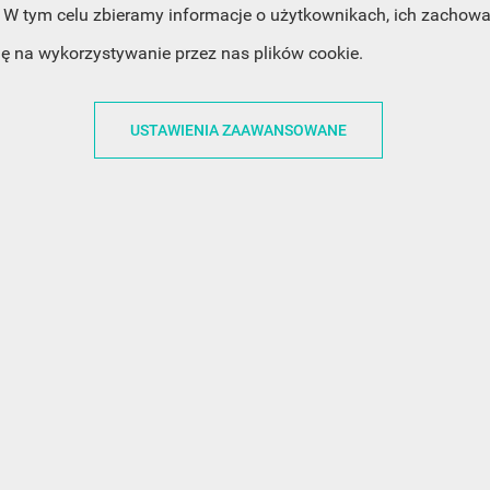
ACJE
OBSŁUGA KLIENTA
WSPÓŁPRA
W tym celu zbieramy informacje o użytkownikach, ich zachowan
dę na wykorzystywanie przez nas plików cookie.
ZWROTY I WYMIANY
DLA FIRM
N KODÓW
PŁATNOŚCI I DOSTAWY
DLA GRAFIKÓW
USTAWIENIA ZAAWANSOWANE
CH
ŚLEDZENIE PRZESYŁKI
DOŁĄCZ DO NAS
N
FAQ
NASZE SOCIAL 
PRYWATNOŚCI
KONTAKT Z NAMI
N NEWSLETTERA
 EOG
 Z NEWSLETTERA