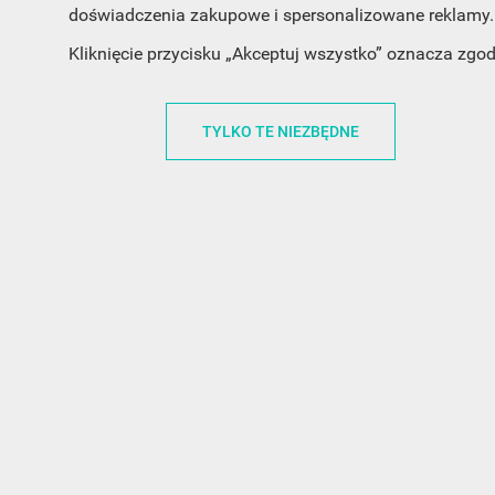
INFORMACJA O SKLEPIE
INFORM
doświadczenia zakupowe i spersonalizowane reklamy. 
Kliknięcie przycisku „Akceptuj wszystko” oznacza zgo
FunnyCase.pl
O MARCE
Trudna 13
REGULAMI
TYLKO TE NIEZBĘDNE
32-700 Bochnia
RABATOWY
Polska
REGULAMI
office@funnycase.pl
POLITYKA 
+48574304204
COOKIES
REGULAMI
KLAUZULA
WYPISANIE
PROMOCJE