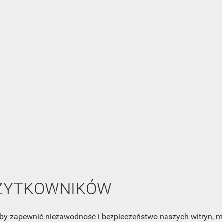
NEWSLETTER
Zaznacz poniższą zgodę, jeśli chcesz dostawać raz na jakiś cza
mail z nowościami i ciekawostkami. Pamiętaj, że zawsze może
cofnąć swoją zgodę. Jeśli chciałbyś dowiedzieć się jak chroni
Twoją prywatność, zobacz Politykę Prywatności.
UŻYTKOWNIKÓW
, aby zapewnić niezawodność i bezpieczeństwo naszych witryn,