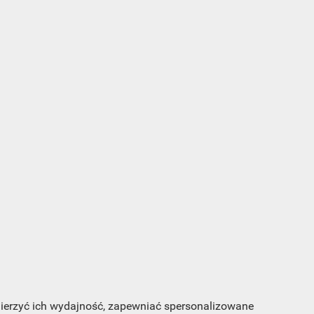
s e-
sz
my
 mierzyć ich wydajność, zapewniać spersonalizowane