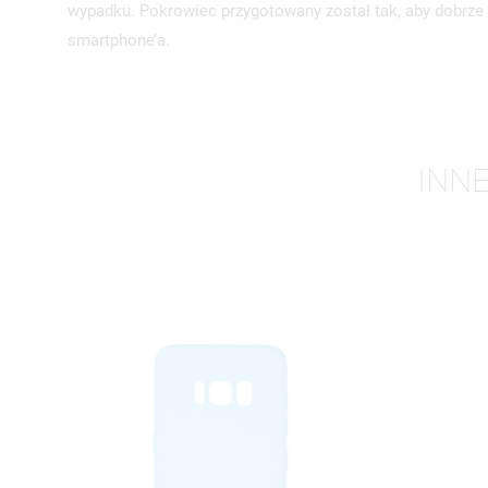
wypadku. Pokrowiec przygotowany został tak, aby dobrze 
smartphone’a.
INN
UT
ZA
NA
MU
MO
ŻY