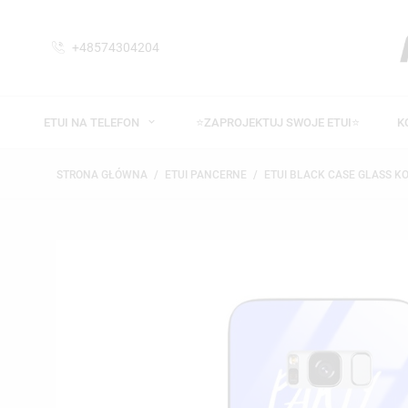
+48574304204
ETUI NA TELEFON
⭐ZAPROJEKTUJ SWOJE ETUI⭐
K
STRONA GŁÓWNA
ETUI PANCERNE
ETUI BLACK CASE GLASS K