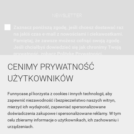
NEWSLETTER
Zaznacz poniższą zgodę, jeśli chcesz dostawać raz
na jakiś czas e-mail z nowościami i ciekawostkami.
Pamiętaj, że zawsze możesz cofnąć swoją zgodę.
Jeśli chciałbyś dowiedzieć się jak chronimy Twoją
prywatność, zobacz Politykę Prywatności.
CENIMY PRYWATNOŚĆ
UŻYTKOWNIKÓW
Funnycase.pl korzysta z cookies i innych technologii, aby
INFORMACJA O SKLEPIE

zapewnić niezawodność i bezpieczeństwo naszych witryn,
mierzyć ich wydajność, zapewniać spersonalizowane
INFORMACJE

doświadczenia zakupowe i spersonalizowane reklamy. W tym
celu zbieramy informacje o użytkownikach, ich zachowaniu i
OBSŁUGA KLIENTA

urządzeniach.