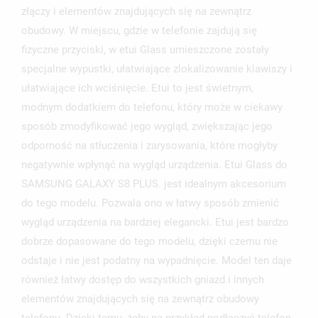
złączy i elementów znajdujących się na zewnątrz
obudowy. W miejscu, gdzie w telefonie zajdują się
UTWÓRZ LISTĘ ŻYCZEŃ
fizyczne przyciski, w etui Glass umieszczone zostały
ZALOGUJ SIĘ
specjalne wypustki, ułatwiające zlokalizowanie klawiszy i
NAZWA LISTY ŻYCZEŃ
MUSISZ BYĆ ZALOGOWANY BY ZAPISAĆ PRODUKTY NA
ułatwiające ich wciśnięcie. Etui to jest świetnym,
MOJE LISTY ŻYCZEŃ
SWOJEJ LIŚCIE ŻYCZEŃ.
modnym dodatkiem do telefonu, który może w ciekawy
sposób zmodyfikować jego wygląd, zwiększając jego
UTWÓRZ NOWĄ LISTĘ
add_circle_outline
odporność na stłuczenia i zarysowania, które mogłyby
ANULUJ
ZALOGUJ SIĘ
ANULUJ
UTWÓRZ LISTĘ ŻYCZEŃ
negatywnie wpłynąć na wygląd urządzenia. Etui Glass do
SAMSUNG GALAXY S8 PLUS. jest idealnym akcesorium
do tego modelu. Pozwala ono w łatwy sposób zmienić
wygląd urządzenia na bardziej elegancki. Etui jest bardzo
dobrze dopasowane do tego modelu, dzięki czemu nie
odstaje i nie jest podatny na wypadnięcie. Model ten daje
również łatwy dostęp do wszystkich gniazd i innych
elementów znajdujących się na zewnątrz obudowy