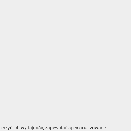
s e-
sz
my
 mierzyć ich wydajność, zapewniać spersonalizowane