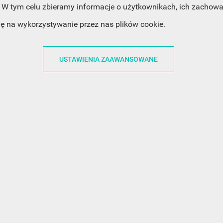
ACJE
OBSŁUGA KLIENTA
WSPÓŁPRA
W tym celu zbieramy informacje o użytkownikach, ich zachowan
dę na wykorzystywanie przez nas plików cookie.
ZWROTY I WYMIANY
DLA FIRM
N KODÓW
PŁATNOŚCI I DOSTAWY
DLA GRAFIKÓW
USTAWIENIA ZAAWANSOWANE
CH
ŚLEDZENIE PRZESYŁKI
DOŁĄCZ DO NAS
N
FAQ
NASZE SOCIAL 
PRYWATNOŚCI
KONTAKT Z NAMI
N NEWSLETTERA
 EOG
 Z NEWSLETTERA