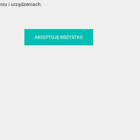
CA
ŚLEDŹ NAS NA FACEBOOKU
iu i urządzeniach.
AKCEPTUJĘ WSZYSTKO
!
MEDIA