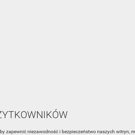
NEWSLETTER
Zaznacz poniższą zgodę, jeśli chcesz dostawać raz na jakiś cza
mail z nowościami i ciekawostkami. Pamiętaj, że zawsze może
cofnąć swoją zgodę. Jeśli chciałbyś dowiedzieć się jak chroni
Twoją prywatność, zobacz Politykę Prywatności.
UŻYTKOWNIKÓW
, aby zapewnić niezawodność i bezpieczeństwo naszych witryn,