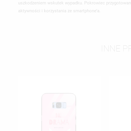
uszkodzeniem wskutek wypadku. Pokrowiec przygotowany z
aktywności i korzystania ze smartphone’a.
INNE P
UT
ZA
NA
MU
MO
ŻY