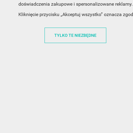
INFORMACJA O SKLEPIE
INFORM
doświadczenia zakupowe i spersonalizowane reklamy. 
Kliknięcie przycisku „Akceptuj wszystko” oznacza zgo
FunnyCase.pl
O MARCE
Trudna 13
REGULAMI
TYLKO TE NIEZBĘDNE
32-700 Bochnia
RABATOWY
Polska
REGULAMI
office@funnycase.pl
POLITYKA 
+48574304204
COOKIES
REGULAMI
KLAUZULA
WYPISANIE
PROMOCJE