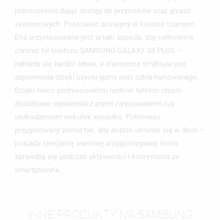
NAZWA LISTY ŻYCZEŃ
MUSISZ BYĆ ZALOGOWANY BY ZAPISAĆ PRODUKTY NA
jednocześnie dając dostęp do przycisków oraz gniazd
MOJE LISTY ŻYCZEŃ
SWOJEJ LIŚCIE ŻYCZEŃ.
systemowych. Pokrowiec dostępny w kolorze czarnym.
UTWÓRZ NOWĄ LISTĘ
Etui przystosowane jest w taki sposób, aby całkowicie
add_circle_outline
chronić tył telefonu SAMSUNG GALAXY S8 PLUS –
ANULUJ
ZALOGUJ SIĘ
ANULUJ
UTWÓRZ LISTĘ ŻYCZEŃ
nakłada się bardzo łatwo, a elastyczna struktura jest
zapewniona dzięki użyciu gumy oraz szkła hartowanego.
Dzięki nieco podniesionemu rantowi telefon chroni
dodatkowo wyświetlacz przed zarysowaniem czy
uszkodzeniem wskutek wypadku. Pokrowiec
przygotowany został tak, aby dobrze układać się w dłoni –
posiada specjalną warstwę antypoślizgową, która
sprawdza się podczas aktywności i korzystania ze
smartphone’a.
INNE PRODUKTY NA SAMSUNG