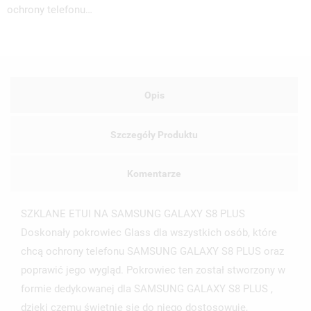
ochrony telefonu…
Opis
Szczegóły Produktu
Komentarze
SZKLANE ETUI NA SAMSUNG GALAXY S8 PLUS
Doskonały pokrowiec Glass dla wszystkich osób, które
chcą ochrony telefonu SAMSUNG GALAXY S8 PLUS oraz
poprawić jego wygląd. Pokrowiec ten został stworzony w
UTWÓRZ LISTĘ ŻYCZEŃ
ZALOGUJ SIĘ
formie dedykowanej dla SAMSUNG GALAXY S8 PLUS ,
dzięki czemu świetnie się do niego dostosowuje,