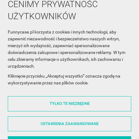
CENIMY PRYWATNOŚĆ
UŻYTKOWNIKÓW
Funnycase.pl korzysta z cookies i innych technologii, aby
INFORMACJA O SKLEPIE

zapewnić niezawodność i bezpieczeństwo naszych witryn,
mierzyć ich wydajność, zapewniać spersonalizowane
INFORMACJE

doświadczenia zakupowe i spersonalizowane reklamy. W tym
celu zbieramy informacje o użytkownikach, ich zachowaniu i
OBSŁUGA KLIENTA

urządzeniach.
WSPÓŁPRACA

Kliknięcie przycisku „Akceptuj wszystko” oznacza zgodę na
wykorzystywanie przez nas plików cookie.
ŚLEDŹ NAS NA FACEBOOKU

TYLKO TE NIEZBĘDNE
Made with
❤
in Poland
USTAWIENIA ZAAWANSOWANE