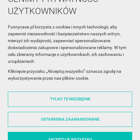
UŻYTKOWNIKÓW
Funnycase.pl korzysta z cookies i innych technologii, aby
INFORMACJA O SKLEPIE

zapewnić niezawodność i bezpieczeństwo naszych witryn,
mierzyć ich wydajność, zapewniać spersonalizowane
INFORMACJE

doświadczenia zakupowe i spersonalizowane reklamy. W tym
celu zbieramy informacje o użytkownikach, ich zachowaniu i
OBSŁUGA KLIENTA

urządzeniach.
WSPÓŁPRACA

Kliknięcie przycisku „Akceptuj wszystko” oznacza zgodę na
wykorzystywanie przez nas plików cookie.
ŚLEDŹ NAS NA FACEBOOKU

TYLKO TE NIEZBĘDNE
Made with
❤
in Poland
USTAWIENIA ZAAWANSOWANE
AKCEPTUJĘ WSZYSTKO