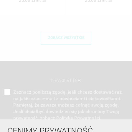
25,00 zł
25,00 zł
Brutto
Brutto
ZOBACZ WSZYSTKIE
NEWSLETTER
Zaznacz poniższą zgodę, jeśli chcesz dostawać raz
na jakiś czas e-mail z nowościami i ciekawostkami.
Pamiętaj, że zawsze możesz cofnąć swoją zgodę.
Jeśli chciałbyś dowiedzieć się jak chronimy Twoją
prywatność, zobacz Politykę Prywatności.
CENIMY PRYWATNOŚĆ