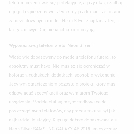
telefon prezentował się perfekcyjnie, a przy okazji zadbaj
o jego bezpieczeństwo. Jesteśmy przekonani, że pośród
zaprezentowanych modeli Neon Silver znajdziesz ten,
który zachwyci Cię niebanalną kompozycją!
Wyposaż swój telefon w etui Neon Silver
UTWÓRZ LISTĘ ŻYCZEŃ
ZALOGUJ SIĘ
Właściwie dopasowany do modelu telefonu futerał, to
absolutny must have. Nie musisz się ograniczać w
NAZWA LISTY ŻYCZEŃ
MUSISZ BYĆ ZALOGOWANY BY ZAPISAĆ PRODUKTY NA
MOJE LISTY ŻYCZEŃ
kolorach, nadrukach, dodatkach, sposobie wykonania.
SWOJEJ LIŚCIE ŻYCZEŃ.
Jedynym ograniczeniem pozostaje projekt, który musi
UTWÓRZ NOWĄ LISTĘ
add_circle_outline
odpowiadać specyfikacji oraz wymiarom Twojego
ANULUJ
ZALOGUJ SIĘ
ANULUJ
UTWÓRZ LISTĘ ŻYCZEŃ
urządzenia. Modele etui są przyporządkowane do
poszczególnych telefonów, aby proces zakupu był jak
najbardziej intuicyjny. Kupując dobrze dopasowane etui
Neon Silver SAMSUNG GALAXY A6 2018 umieszczasz