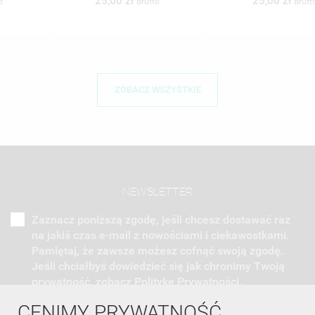
25,00 zł
25,00 zł
Brutto
Brutto
ZOBACZ WSZYSTKIE
NEWSLETTER
Zaznacz poniższą zgodę, jeśli chcesz dostawać raz
na jakiś czas e-mail z nowościami i ciekawostkami.
Pamiętaj, że zawsze możesz cofnąć swoją zgodę.
Jeśli chciałbyś dowiedzieć się jak chronimy Twoją
prywatność, zobacz Politykę Prywatności.
CENIMY PRYWATNOŚĆ