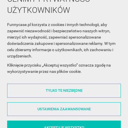
UŻYTKOWNIKÓW
Funnycase.pl korzysta z cookies i innych technologii, aby
INFORMACJA O SKLEPIE

zapewnić niezawodność i bezpieczeństwo naszych witryn,
mierzyć ich wydajność, zapewniać spersonalizowane
INFORMACJE

doświadczenia zakupowe i spersonalizowane reklamy. W tym
celu zbieramy informacje o użytkownikach, ich zachowaniu i
OBSŁUGA KLIENTA

urządzeniach.
WSPÓŁPRACA

Kliknięcie przycisku „Akceptuj wszystko” oznacza zgodę na
wykorzystywanie przez nas plików cookie.
ŚLEDŹ NAS NA FACEBOOKU

TYLKO TE NIEZBĘDNE
Made with
❤
in Poland
USTAWIENIA ZAAWANSOWANE
AKCEPTUJĘ WSZYSTKO