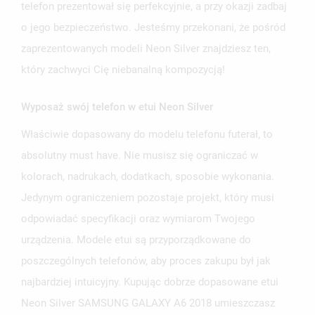
telefon prezentował się perfekcyjnie, a przy okazji zadbaj
o jego bezpieczeństwo. Jesteśmy przekonani, że pośród
zaprezentowanych modeli Neon Silver znajdziesz ten,
który zachwyci Cię niebanalną kompozycją!
Wyposaż swój telefon w etui Neon Silver
UTWÓRZ LISTĘ ŻYCZEŃ
ZALOGUJ SIĘ
Właściwie dopasowany do modelu telefonu futerał, to
absolutny must have. Nie musisz się ograniczać w
NAZWA LISTY ŻYCZEŃ
MUSISZ BYĆ ZALOGOWANY BY ZAPISAĆ PRODUKTY NA
MOJE LISTY ŻYCZEŃ
kolorach, nadrukach, dodatkach, sposobie wykonania.
SWOJEJ LIŚCIE ŻYCZEŃ.
Jedynym ograniczeniem pozostaje projekt, który musi
UTWÓRZ NOWĄ LISTĘ
add_circle_outline
odpowiadać specyfikacji oraz wymiarom Twojego
ANULUJ
ZALOGUJ SIĘ
ANULUJ
UTWÓRZ LISTĘ ŻYCZEŃ
urządzenia. Modele etui są przyporządkowane do
poszczególnych telefonów, aby proces zakupu był jak
najbardziej intuicyjny. Kupując dobrze dopasowane etui
Neon Silver SAMSUNG GALAXY A6 2018 umieszczasz