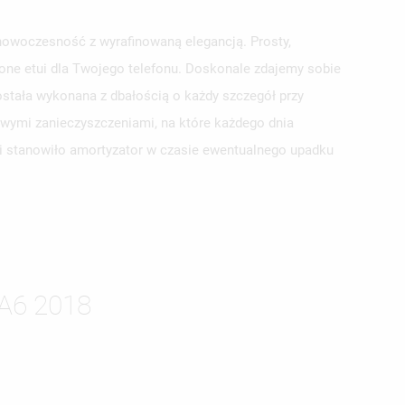
nowoczesność z wyrafinowaną elegancją. Prosty,
pione etui dla Twojego telefonu. Doskonale zdajemy sobie
stała wykonana z dbałością o każdy szczegół przy
owymi zanieczyszczeniami, na które każdego dnia
tui stanowiło amortyzator w czasie ewentualnego upadku
ISTĘ
A6 2018