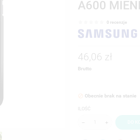
A600 MIEN
0 recenzje
46,06 zł
Brutto
Obecnie brak na stanie

ILOŚĆ
DO K