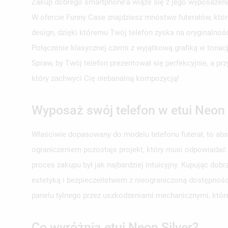
Zakup dobrego smartphone’a wiąże się z jego wyposażeni
W ofercie Funny Case znajdziesz mnóstwo futerałów, któr
design, dzięki któremu Twój telefon zyska na oryginalno
Połączenie klasycznej czerni z wyjątkową grafiką w tonac
Spraw, by Twój telefon prezentował się perfekcyjnie, a p
który zachwyci Cię niebanalną kompozycją!
Wyposaż swój telefon w etui Neon 
Właściwie dopasowany do modelu telefonu futerał, to ab
ograniczeniem pozostaje projekt, który musi odpowiadać
proces zakupu był jak najbardziej intuicyjny. Kupując d
estetyką i bezpieczeństwem z nieograniczoną dostępności
panelu tylnego przez uszkodzeniami mechanicznymi, któr
Co wyróżnia etui Neon Silver?