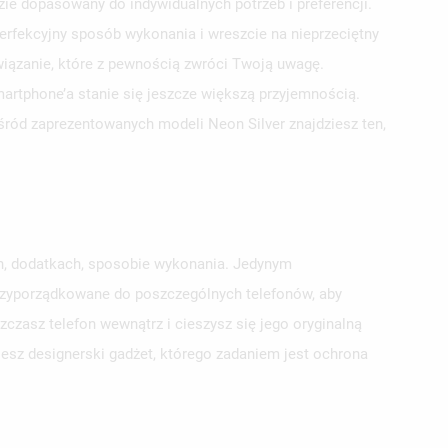
e dopasowany do indywidualnych potrzeb i preferencji.
erfekcyjny sposób wykonania i wreszcie na nieprzeciętny
wiązanie, które z pewnością zwróci Twoją uwagę.
smartphone’a stanie się jeszcze większą przyjemnością.
ośród zaprezentowanych modeli Neon Silver znajdziesz ten,
ch, dodatkach, sposobie wykonania. Jedynym
przyporządkowane do poszczególnych telefonów, aby
zasz telefon wewnątrz i cieszysz się jego oryginalną
jesz designerski gadżet, którego zadaniem jest ochrona