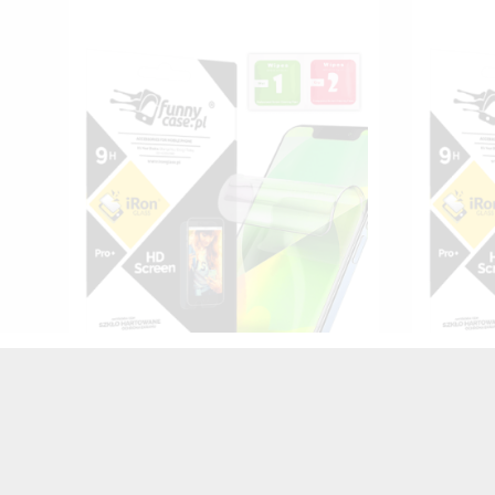
FOLIA HYDROŻELOWA NA TELEFON
FOLIA 
SAMSUNG GALAXY A6 2018
SAM
TRANSPARENTNY
25,00 zł
Brutto