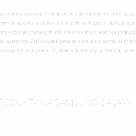
stkim wykorzystanie najlepszej jakości materiałów, które łączą 
rnym tle sprawdzi się jako upominek dla najbliższych lub niezastą
WÓRZ LISTĘ ŻYCZEŃ
ne wyzwanie dla naszych etui. Właśnie dlatego neonowa grafika zo
LOGUJ SIĘ
ły i estetyczny. Zastosowana guma sprawdzi się w kontakcie z typ
ZWA LISTY ŻYCZEŃ
SISZ BYĆ ZALOGOWANY BY ZAPISAĆ PRODUKTY NA SWOJEJ LIŚCIE
anego etui jest idealne przyleganie do konstrukcji telefonu, by e
JE LISTY ŻYCZEŃ
CZEŃ.
UTWÓRZ NOWĄ L
add_circle_outline
ANULUJ
ZALOGUJ SIĘ
ANULUJ
UTWÓRZ LISTĘ ŻYCZEŃ
RODUKTY NA SAMSUNG GALAXY 