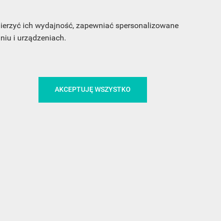
 mierzyć ich wydajność, zapewniać spersonalizowane
iu i urządzeniach.
AKCEPTUJĘ WSZYSTKO
CA
ŚLEDŹ NAS NA FACEBOOKU
!
MEDIA