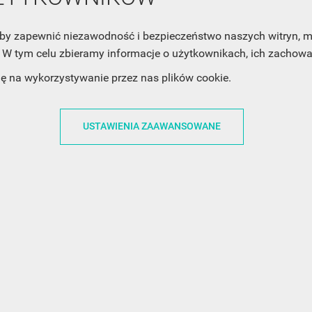
Twoją prywatność, zobacz Politykę Prywatności.
, aby zapewnić niezawodność i bezpieczeństwo naszych witryn,
W tym celu zbieramy informacje o użytkownikach, ich zachowan
dę na wykorzystywanie przez nas plików cookie.
USTAWIENIA ZAAWANSOWANE
ACJE
OBSŁUGA KLIENTA
WSPÓŁPRA
ZWROTY I WYMIANY
DLA FIRM
N KODÓW
PŁATNOŚCI I DOSTAWY
DLA GRAFIKÓW
CH
ŚLEDZENIE PRZESYŁKI
DOŁĄCZ DO NAS
N
FAQ
NASZE SOCIAL 
PRYWATNOŚCI
KONTAKT Z NAMI
N NEWSLETTERA