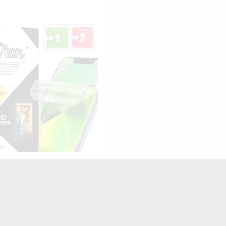
HYDROŻELOWA NA TELEFON
SUNG GALAXY A6 2018
TRANSPARENTNY
25,00 zł
Brutto