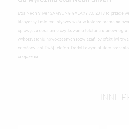
Etui Neon Silver SAMSUNG GALAXY A6 2018 to przede wszy
klasyczny i minimalistyczny wzór w kolorze srebra na cza
UT
sprawę, że codzienne użytkowanie telefonu stanowi ogrom
ZA
wykorzystaniu nowoczesnych rozwiązań, by efekt był trwa
NA
MU
narażony jest Twój telefon. Dodatkowym atutem prezentow
MO
ŻY
urządzenia.
INNE P