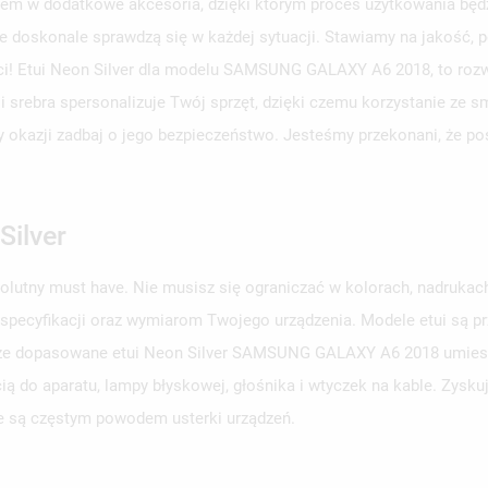
em w dodatkowe akcesoria, dzięki którym proces użytkowania będzi
e doskonale sprawdzą się w każdej sytuacji. Stawiamy na jakość, p
ści! Etui Neon Silver dla modelu SAMSUNG GALAXY A6 2018, to roz
ji srebra spersonalizuje Twój sprzęt, dzięki czemu korzystanie ze 
rzy okazji zadbaj o jego bezpieczeństwo. Jesteśmy przekonani, że p
Silver
solutny must have. Nie musisz się ograniczać w kolorach, nadruka
 specyfikacji oraz wymiarom Twojego urządzenia. Modele etui są 
obrze dopasowane etui Neon Silver SAMSUNG GALAXY A6 2018 umieszc
ą do aparatu, lampy błyskowej, głośnika i wtyczek na kable. Zysku
e są częstym powodem usterki urządzeń.