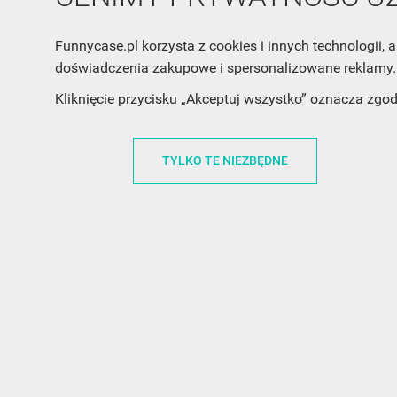
Funnycase.pl korzysta z cookies i innych technologii
doświadczenia zakupowe i spersonalizowane reklamy. 
Kliknięcie przycisku „Akceptuj wszystko” oznacza zgo
TYLKO TE NIEZBĘDNE
INFORMACJA O SKLEPIE
INFORM
FunnyCase.pl
O MARCE
Trudna 13
REGULAMI
32-700 Bochnia
RABATOWY
Polska
REGULAMI
office@funnycase.pl
POLITYKA 
+48574304204
COOKIES
REGULAMI