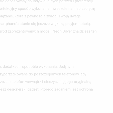
e dopasowany do indywidualnych potrzeb i preferencji.
erfekcyjny sposób wykonania i wreszcie na nieprzeciętny
wiązanie, które z pewnością zwróci Twoją uwagę.
smartphone’a stanie się jeszcze większą przyjemnością.
ośród zaprezentowanych modeli Neon Silver znajdziesz ten,
ch, dodatkach, sposobie wykonania. Jedynym
przyporządkowane do poszczególnych telefonów, aby
zasz telefon wewnątrz i cieszysz się jego oryginalną
jesz designerski gadżet, którego zadaniem jest ochrona