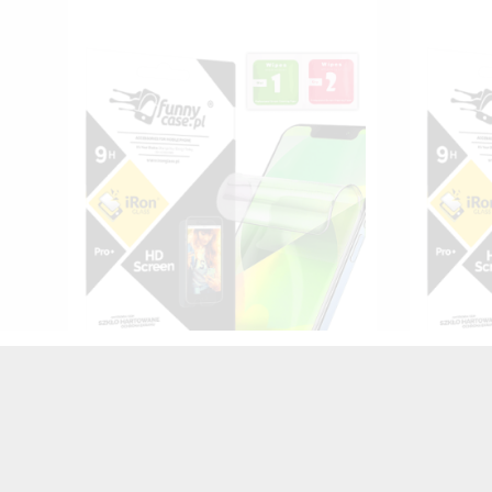
FOLIA HYDROŻELOWA NA TELEFON
FOLIA 
SAMSUNG GALAXY A6 2018
SAM
TRANSPARENTNY
25,00 zł
Brutto