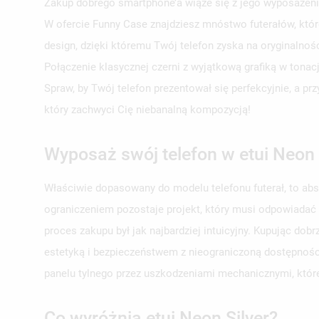
Zakup dobrego smartphone’a wiąże się z jego wyposażeni
W ofercie Funny Case znajdziesz mnóstwo futerałów, któr
design, dzięki któremu Twój telefon zyska na oryginalno
Połączenie klasycznej czerni z wyjątkową grafiką w tonac
Spraw, by Twój telefon prezentował się perfekcyjnie, a p
który zachwyci Cię niebanalną kompozycją!
Wyposaż swój telefon w etui Neon 
Właściwie dopasowany do modelu telefonu futerał, to ab
ograniczeniem pozostaje projekt, który musi odpowiadać
proces zakupu był jak najbardziej intuicyjny. Kupując d
estetyką i bezpieczeństwem z nieograniczoną dostępności
panelu tylnego przez uszkodzeniami mechanicznymi, któr
Co wyróżnia etui Neon Silver?