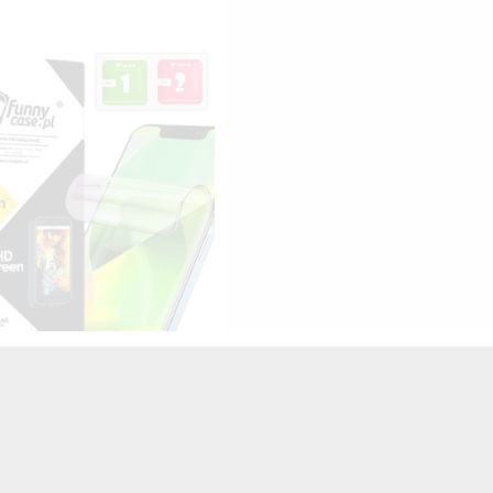
HYDROŻELOWA NA TELEFON
SUNG GALAXY A6 2018
TRANSPARENTNY
25,00 zł
Brutto