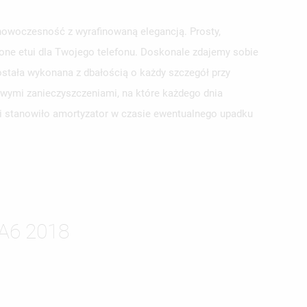
nowoczesność z wyrafinowaną elegancją. Prosty,
pione etui dla Twojego telefonu. Doskonale zdajemy sobie
stała wykonana z dbałością o każdy szczegół przy
owymi zanieczyszczeniami, na które każdego dnia
tui stanowiło amortyzator w czasie ewentualnego upadku
ISTĘ
A6 2018