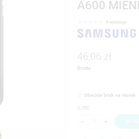
A600 MIEN
0 recenzje
46,06 zł
Brutto
Obecnie brak na stanie

ILOŚĆ
DO K