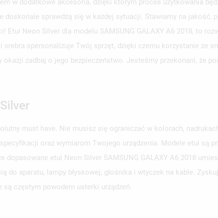
em w dodatkowe akcesoria, dzięki którym proces użytkowania będzi
e doskonale sprawdzą się w każdej sytuacji. Stawiamy na jakość, p
ści! Etui Neon Silver dla modelu SAMSUNG GALAXY A6 2018, to roz
ji srebra spersonalizuje Twój sprzęt, dzięki czemu korzystanie ze 
rzy okazji zadbaj o jego bezpieczeństwo. Jesteśmy przekonani, że p
Silver
solutny must have. Nie musisz się ograniczać w kolorach, nadruka
 specyfikacji oraz wymiarom Twojego urządzenia. Modele etui są 
obrze dopasowane etui Neon Silver SAMSUNG GALAXY A6 2018 umieszc
ą do aparatu, lampy błyskowej, głośnika i wtyczek na kable. Zysku
e są częstym powodem usterki urządzeń.