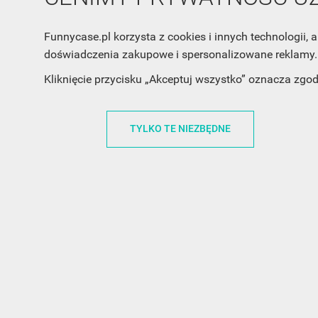
Funnycase.pl korzysta z cookies i innych technologii
doświadczenia zakupowe i spersonalizowane reklamy. 
Kliknięcie przycisku „Akceptuj wszystko” oznacza zgo
TYLKO TE NIEZBĘDNE
INFORMACJA O SKLEPIE
INFORM
FunnyCase.pl
O MARCE
Trudna 13
REGULAMI
32-700 Bochnia
RABATOWY
Polska
REGULAMI
office@funnycase.pl
POLITYKA 
+48574304204
COOKIES
REGULAMI