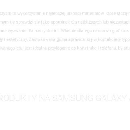
stkim wykorzystanie najlepszej jakości materiałów, które łączą 
rnym tle sprawdzi się jako upominek dla najbliższych lub niezastą
WÓRZ LISTĘ ŻYCZEŃ
ne wyzwanie dla naszych etui. Właśnie dlatego neonowa grafika zo
LOGUJ SIĘ
ły i estetyczny. Zastosowana guma sprawdzi się w kontakcie z typ
ZWA LISTY ŻYCZEŃ
SISZ BYĆ ZALOGOWANY BY ZAPISAĆ PRODUKTY NA SWOJEJ LIŚCIE
anego etui jest idealne przyleganie do konstrukcji telefonu, by e
JE LISTY ŻYCZEŃ
CZEŃ.
UTWÓRZ NOWĄ L
add_circle_outline
ANULUJ
ZALOGUJ SIĘ
ANULUJ
UTWÓRZ LISTĘ ŻYCZEŃ
RODUKTY NA SAMSUNG GALAXY 