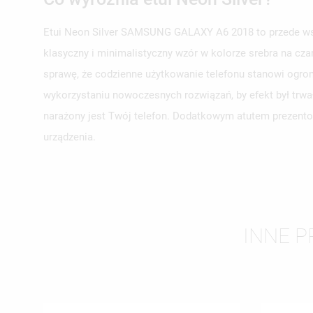
Etui Neon Silver SAMSUNG GALAXY A6 2018 to przede wszy
klasyczny i minimalistyczny wzór w kolorze srebra na cza
UT
sprawę, że codzienne użytkowanie telefonu stanowi ogrom
ZA
wykorzystaniu nowoczesnych rozwiązań, by efekt był trwa
NA
MU
narażony jest Twój telefon. Dodatkowym atutem prezentow
MO
ŻY
urządzenia.
INNE P