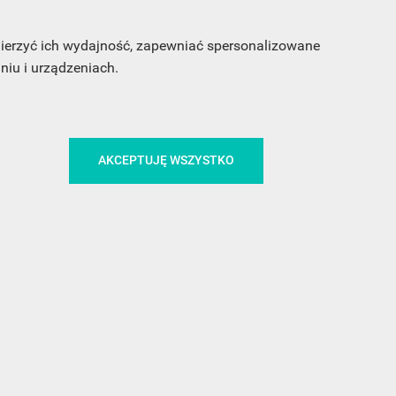
 mierzyć ich wydajność, zapewniać spersonalizowane
iu i urządzeniach.
AKCEPTUJĘ WSZYSTKO
CA
ŚLEDŹ NAS NA FACEBOOKU
!
MEDIA