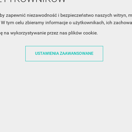
Twoją prywatność, zobacz Politykę Prywatności.
, aby zapewnić niezawodność i bezpieczeństwo naszych witryn,
W tym celu zbieramy informacje o użytkownikach, ich zachowan
dę na wykorzystywanie przez nas plików cookie.
USTAWIENIA ZAAWANSOWANE
ACJE
OBSŁUGA KLIENTA
WSPÓŁPRA
ZWROTY I WYMIANY
DLA FIRM
N KODÓW
PŁATNOŚCI I DOSTAWY
DLA GRAFIKÓW
CH
ŚLEDZENIE PRZESYŁKI
DOŁĄCZ DO NAS
N
FAQ
NASZE SOCIAL 
PRYWATNOŚCI
KONTAKT Z NAMI
N NEWSLETTERA